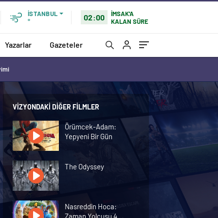
İMSAK'A
İSTANBUL
02:00
KALAN SÜRE
°
Yazarlar
Gazeteler
vimi
VIZYONDAKI DIĞER FILMLER
Örümcek-Adam:
Yepyeni Bir Gün
The Odyssey
Nasreddin Hoca:
Zaman Yolcusu 4