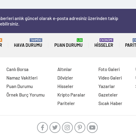
berleri anlık güncel olarak e-posta adresiniz üzerinden takip
ebilirsiniz.
K
TAHMİNİ
LİG
EKONOMİ
E
R
HAVA DURUMU
PUAN DURUMU
HISSELER
PARI
Canlı Borsa
Altınlar
Foto Galeri
Namaz Vakitleri
Dövizler
Video Galeri
Puan Durumu
Hisseler
Yazarlar
Örnek Burç Yorumu
Kripto Paralar
Gazeteler
Pariteler
Sıcak Haber