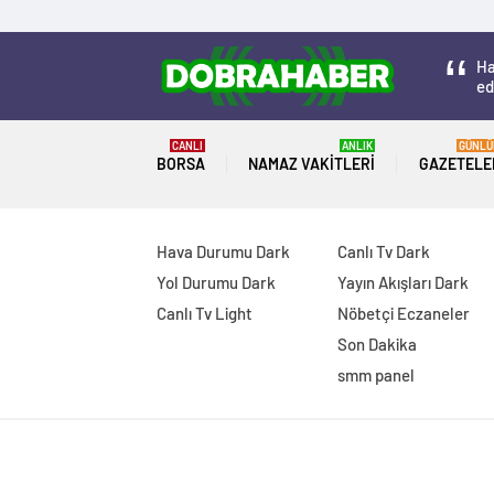
Ha
ed
CANLI
ANLIK
GÜNLÜ
BORSA
NAMAZ VAKITLERI
GAZETELE
Hava Durumu Dark
Canlı Tv Dark
Yol Durumu Dark
Yayın Akışları Dark
Canlı Tv Light
Nöbetçi Eczaneler
Son Dakika
smm panel