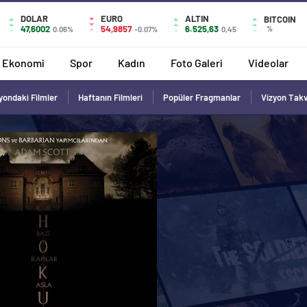
DOLAR
EURO
ALTIN
BITCOIN
47,6002
54,9857
6.525,63
%
0.06%
-0.07%
0,45
Ekonomi
Spor
Kadın
Foto Galeri
Videolar
yondaki Filmler
Haftanın Filmleri
Popüler Fragmanlar
Vizyon Tak