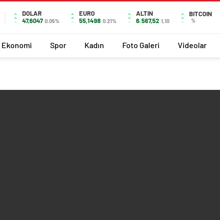
DOLAR
EURO
ALTIN
BITCOIN
47,6047
55,1498
6.567,52
%
0.05%
0.21%
1,10
Ekonomi
Spor
Kadın
Foto Galeri
Videolar