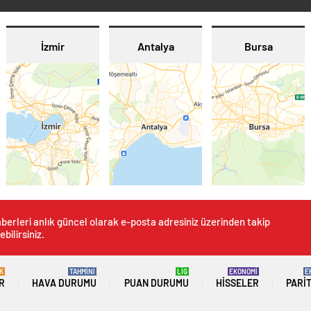
İzmir
Antalya
Bursa
berleri anlık güncel olarak e-posta adresiniz üzerinden takip
ebilirsiniz.
K
TAHMİNİ
LİG
EKONOMİ
E
R
HAVA DURUMU
PUAN DURUMU
HISSELER
PARI