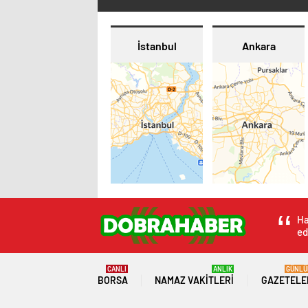
İstanbul
Ankara
Ha
ed
CANLI
ANLIK
GÜNLÜ
BORSA
NAMAZ VAKITLERI
GAZETELE