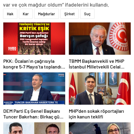
var ve çok mağdur oldum” ifadelerini kullandı.
Hak
Kar
Mağdurlar
Şirket
Suç
PKK: Öcalan’ın çağrısıyla
TBMM Başkanvekili ve MHP
kongre 5-7 Mayıs’ta toplandı!
İstanbul Milletvekili Celal
Tarihi bir karar alındı!
Adan: Kan ve kin devri
kapanmıştır
DEM Parti Eş Genel Başkanı
MHP’den sokak röportajları
Tuncer Bakırhan: Birkaç gün
için kanun teklifi
içerisinde kongre kararları
açıklanacak