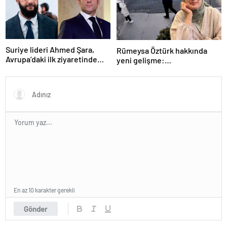
Suriye lideri Ahmed Şara,
Rümeysa Öztürk hakkında
Avrupa’daki ilk ziyaretinde
yeni gelişme:
Macron ile görüşecek
Avukatları naklinin
geciktirilmemesini istedi
En az 10 karakter gerekli
Gönder