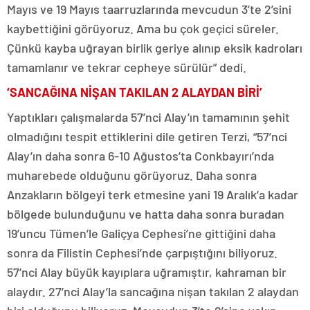
Mayıs ve 19 Mayıs taarruzlarında mevcudun 3’te 2’sini
kaybettiğini görüyoruz. Ama bu çok geçici süreler.
Çünkü kayba uğrayan birlik geriye alınıp eksik kadroları
tamamlanır ve tekrar cepheye sürülür” dedi.
‘SANCAĞINA NİŞAN TAKILAN 2 ALAYDAN BİRİ’
Yaptıkları çalışmalarda 57’nci Alay’ın tamamının şehit
olmadığını tespit ettiklerini dile getiren Terzi, “57’nci
Alay’ın daha sonra 6-10 Ağustos’ta Conkbayırı’nda
muharebede olduğunu görüyoruz. Daha sonra
Anzakların bölgeyi terk etmesine yani 19 Aralık’a kadar
bölgede bulunduğunu ve hatta daha sonra buradan
19’uncu Tümen’le Galiçya Cephesi’ne gittiğini daha
sonra da Filistin Cephesi’nde çarpıştığını biliyoruz.
57’nci Alay büyük kayıplara uğramıştır, kahraman bir
alaydır. 27’nci Alay’la sancağına nişan takılan 2 alaydan