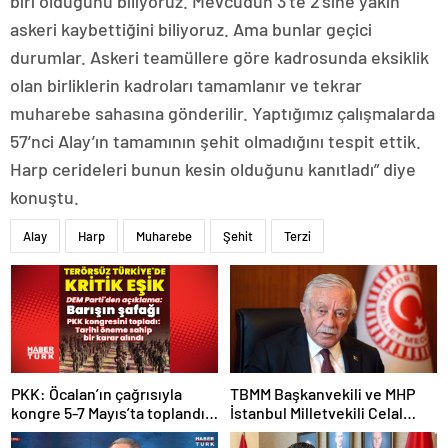
biri olduğunu biliyoruz. Mevcudun 3’te 2’sine yakın
askeri kaybettiğini biliyoruz. Ama bunlar geçici
durumlar. Askeri teamüllere göre kadrosunda eksiklik
olan birliklerin kadroları tamamlanır ve tekrar
muharebe sahasına gönderilir. Yaptığımız çalışmalarda
57’nci Alay’ın tamamının şehit olmadığını tespit ettik.
Harp cerideleri bunun kesin olduğunu kanıtladı” diye
konuştu.
Alay
Harp
Muharebe
Şehit
Terzi
PKK: Öcalan’ın çağrısıyla
TBMM Başkanvekili ve MHP
kongre 5-7 Mayıs’ta toplandı!
İstanbul Milletvekili Celal
Tarihi bir karar alındı!
Adan: Kan ve kin devri