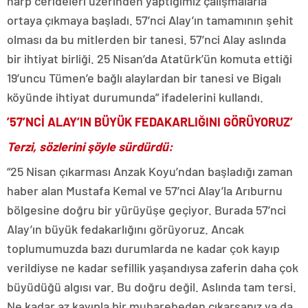
harp cerideleri üzerinden yaptığımız çalışmalarla
ortaya çıkmaya başladı. 57’nci Alay’ın tamamının şehit
olması da bu mitlerden bir tanesi. 57’nci Alay aslında
bir ihtiyat birliği. 25 Nisan’da Atatürk’ün komuta ettiği
19’uncu Tümen’e bağlı alaylardan bir tanesi ve Bigalı
köyünde ihtiyat durumunda” ifadelerini kullandı.
’57’NCİ ALAY’IN BÜYÜK FEDAKARLIĞINI GÖRÜYORUZ’
Terzi, sözlerini şöyle sürdürdü:
“25 Nisan çıkarması Anzak Koyu’ndan başladığı zaman
haber alan Mustafa Kemal ve 57’nci Alay’la Arıburnu
bölgesine doğru bir yürüyüşe geçiyor. Burada 57’nci
Alay’ın büyük fedakarlığını görüyoruz. Ancak
toplumumuzda bazı durumlarda ne kadar çok kayıp
verildiyse ne kadar sefillik yaşandıysa zaferin daha çok
büyüdüğü algısı var. Bu doğru değil. Aslında tam tersi.
Ne kadar az kayıpla bir muharebeden çıkarsanız ya da