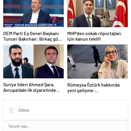
kapanmıştır
DEM Parti Eş Genel Başkanı
MHP’den sokak röportajları
Tuncer Bakırhan: Birkaç gün
için kanun teklifi
içerisinde kongre kararları
açıklanacak
Suriye lideri Ahmed Şara,
Rümeysa Öztürk hakkında
Avrupa’daki ilk ziyaretinde
yeni gelişme:
Macron ile görüşecek
Avukatları naklinin
geciktirilmemesini istedi