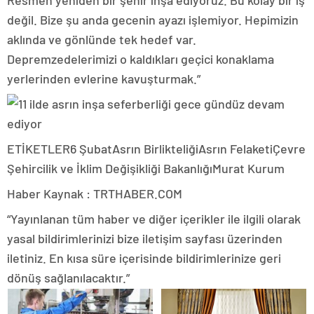
Resmen yeniden bir şehir inşa ediyoruz. Bu kolay bir iş
değil. Bize şu anda gecenin ayazı işlemiyor. Hepimizin
aklında ve gönlünde tek hedef var.
Depremzedelerimizi o kaldıkları geçici konaklama
yerlerinden evlerine kavuşturmak.”
ETİKETLER6 ŞubatAsrın BirlikteliğiAsrın FelaketiÇevre
Şehircilik ve İklim Değişikliği BakanlığıMurat Kurum
Haber Kaynak : TRTHABER.COM
“Yayınlanan tüm haber ve diğer içerikler ile ilgili olarak
yasal bildirimlerinizi bize iletişim sayfası üzerinden
iletiniz. En kısa süre içerisinde bildirimlerinize geri
dönüş sağlanılacaktır.”