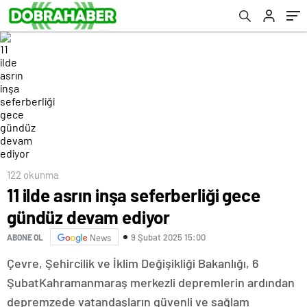
122 okunma
11 ilde asrın inşa seferberliği gece
gündüz devam ediyor
9 Şubat 2025 15:00
ABONE OL
News
Çevre, Şehircilik ve İklim Değişikliği Bakanlığı, 6
ŞubatKahramanmaraş merkezli depremlerin ardından
depremzede vatandaşların güvenli ve sağlam