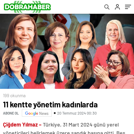
199 okunma
11 kentte yönetim kadınlarda
20 Temmuz 2024 00:30
ABONE OL
News
Çiğdem Yılmaz –
Türkiye, 31 Mart 2024 günü yerel
yöneticileri belirlemek üzere sandık başına gitti. Beş