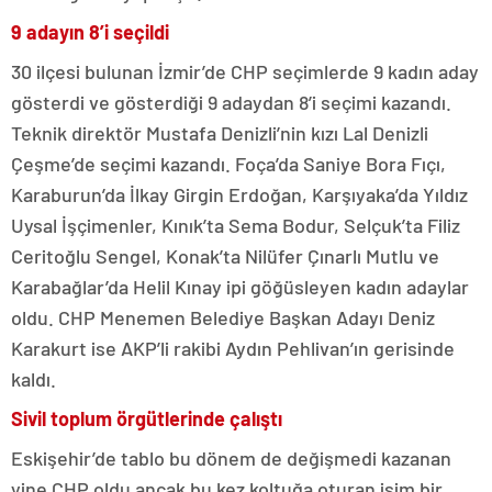
9 adayın 8’i seçildi
30 ilçesi bulunan İzmir’de CHP seçimlerde 9 kadın aday
gösterdi ve gösterdiği 9 adaydan 8’i seçimi kazandı.
Teknik direktör Mustafa Denizli’nin kızı Lal Denizli
Çeşme’de seçimi kazandı. Foça’da Saniye Bora Fıçı,
Karaburun’da İlkay Girgin Erdoğan, Karşıyaka’da Yıldız
Uysal İşçimenler, Kınık’ta Sema Bodur, Selçuk’ta Filiz
Ceritoğlu Sengel, Konak’ta Nilüfer Çınarlı Mutlu ve
Karabağlar’da Helil Kınay ipi göğüsleyen kadın adaylar
oldu. CHP Menemen Belediye Başkan Adayı Deniz
Karakurt ise AKP’li rakibi Aydın Pehlivan’ın gerisinde
kaldı.
Sivil toplum örgütlerinde çalıştı
Eskişehir’de tablo bu dönem de değişmedi kazanan
yine CHP oldu ancak bu kez koltuğa oturan isim bir