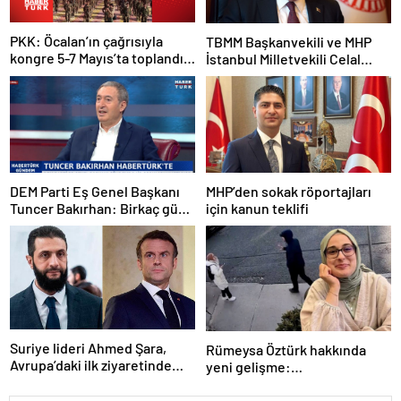
PKK: Öcalan’ın çağrısıyla
TBMM Başkanvekili ve MHP
kongre 5-7 Mayıs’ta toplandı!
İstanbul Milletvekili Celal
Tarihi bir karar alındı!
Adan: Kan ve kin devri
kapanmıştır
DEM Parti Eş Genel Başkanı
MHP’den sokak röportajları
Tuncer Bakırhan: Birkaç gün
için kanun teklifi
içerisinde kongre kararları
açıklanacak
Suriye lideri Ahmed Şara,
Rümeysa Öztürk hakkında
Avrupa’daki ilk ziyaretinde
yeni gelişme:
Macron ile görüşecek
Avukatları naklinin
geciktirilmemesini istedi