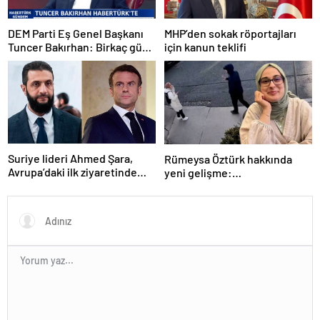
DEM Parti Eş Genel Başkanı
MHP’den sokak röportajları
Tuncer Bakırhan: Birkaç gün
için kanun teklifi
içerisinde kongre kararları
açıklanacak
Suriye lideri Ahmed Şara,
Rümeysa Öztürk hakkında
Avrupa’daki ilk ziyaretinde
yeni gelişme:
Macron ile görüşecek
Avukatları naklinin
geciktirilmemesini istedi