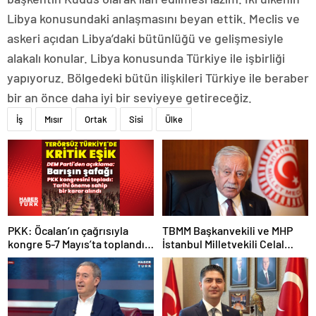
Libya konusundaki anlaşmasını beyan ettik. Meclis ve
askeri açıdan Libya’daki bütünlüğü ve gelişmesiyle
alakalı konular. Libya konusunda Türkiye ile işbirliği
yapıyoruz. Bölgedeki bütün ilişkileri Türkiye ile beraber
bir an önce daha iyi bir seviyeye getireceğiz.
İş
Mısır
Ortak
Sisi
Ülke
PKK: Öcalan’ın çağrısıyla
TBMM Başkanvekili ve MHP
kongre 5-7 Mayıs’ta toplandı!
İstanbul Milletvekili Celal
Tarihi bir karar alındı!
Adan: Kan ve kin devri
kapanmıştır