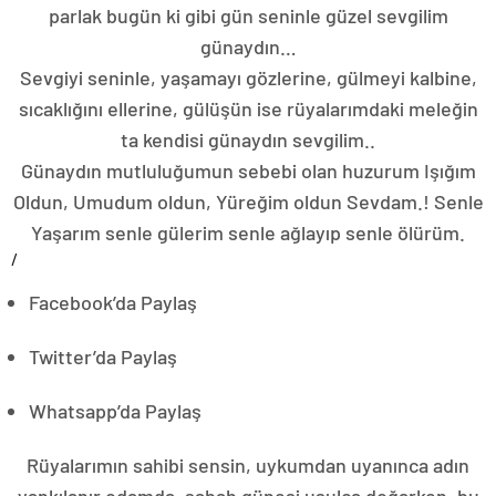
parlak bugün ki gibi gün seninle güzel sevgilim
günaydın…
Sevgiyi seninle, yaşamayı gözlerine, gülmeyi kalbine,
sıcaklığını ellerine, gülüşün ise rüyalarımdaki meleğin
ta kendisi günaydın sevgilim..
Günaydın mutluluğumun sebebi olan huzurum Işığım
Oldun, Umudum oldun, Yüreğim oldun Sevdam.! Senle
Yaşarım senle gülerim senle ağlayıp senle ölürüm.
/
Facebook’da Paylaş
Twitter’da Paylaş
Whatsapp’da Paylaş
Rüyalarımın sahibi sensin, uykumdan uyanınca adın
yankılanır odamda, sabah güneşi usulca doğarken, bu