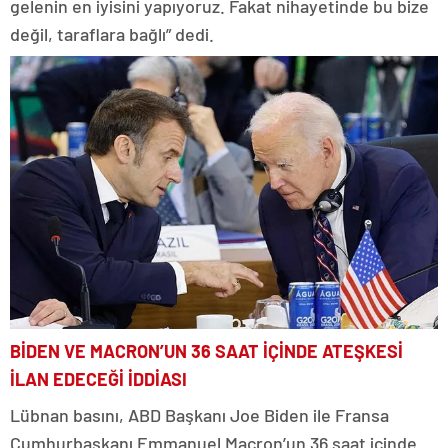
gelenin en iyisini yapıyoruz. Fakat nihayetinde bu bize
değil, taraflara bağlı” dedi.
BİDEN VE MACRON’UN 36 SAAT İÇİNDE ATEŞKESİ
İLAN EDECEĞİ İDDİASI
Lübnan basını, ABD Başkanı Joe Biden ile Fransa
Cumhurbaşkanı Emmanuel Macron’un 36 saat içinde