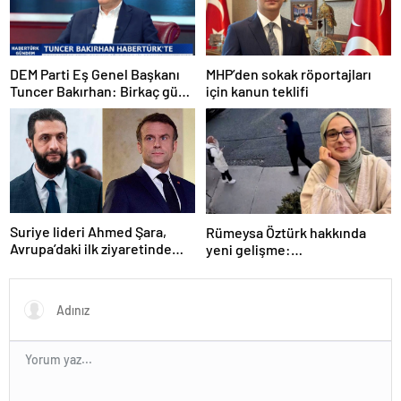
DEM Parti Eş Genel Başkanı
MHP’den sokak röportajları
Tuncer Bakırhan: Birkaç gün
için kanun teklifi
içerisinde kongre kararları
açıklanacak
Suriye lideri Ahmed Şara,
Rümeysa Öztürk hakkında
Avrupa’daki ilk ziyaretinde
yeni gelişme:
Macron ile görüşecek
Avukatları naklinin
geciktirilmemesini istedi