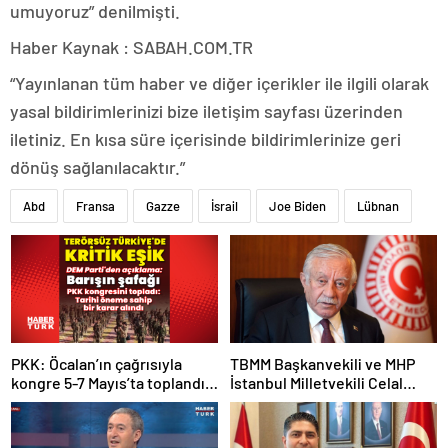
umuyoruz” denilmişti.
Haber Kaynak : SABAH.COM.TR
“Yayınlanan tüm haber ve diğer içerikler ile ilgili olarak
yasal bildirimlerinizi bize iletişim sayfası üzerinden
iletiniz. En kısa süre içerisinde bildirimlerinize geri
dönüş sağlanılacaktır.”
Abd
Fransa
Gazze
İsrail
Joe Biden
Lübnan
PKK: Öcalan’ın çağrısıyla
TBMM Başkanvekili ve MHP
kongre 5-7 Mayıs’ta toplandı!
İstanbul Milletvekili Celal
Tarihi bir karar alındı!
Adan: Kan ve kin devri
kapanmıştır