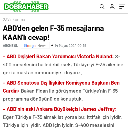
237 okunma
ABD’den gelen F-35 mesajlarına
KAAN’lı cevap!
14 Mayıs 2024 00:18
ABONE OL
News
– ABD Dışişleri Bakan Yardımcısı Victoria Nuland:
S-
400 meselesini halledebilirsek, Türkiye’yi F-35 ailesine
geri almaktan memnuniyet duyarız.
– ABD Senatosu Dış İlişkiler Komisyonu Başkanı Ben
Cardin:
Bakan Fidan ile görüşmede Türkiye’nin F-35
programına dönüşünü de konuştuk.
– ABD’nin eski Ankara Büyükelçisi James Jeffrey:
Eğer Türkiye F-35 almak istiyorsa bu; ittifak için iyidir.
Türkiye için iyidir, ABD için iyidir. S-400 meselesini