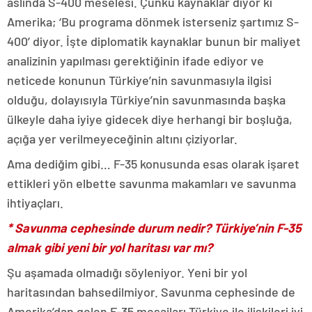
aslında S-400 meselesi. Çünkü kaynaklar diyor ki
Amerika; ‘Bu programa dönmek isterseniz şartımız S-
400’ diyor. İşte diplomatik kaynaklar bunun bir maliyet
analizinin yapılması gerektiğinin ifade ediyor ve
neticede konunun Türkiye’nin savunmasıyla ilgisi
olduğu, dolayısıyla Türkiye’nin savunmasında başka
ülkeyle daha iyiye gidecek diye herhangi bir boşluğa,
açığa yer verilmeyeceğinin altını çiziyorlar.
Ama dediğim gibi… F-35 konusunda esas olarak işaret
ettikleri yön elbette savunma makamları ve savunma
ihtiyaçları.
* Savunma cephesinde durum nedir? Türkiye’nin F-35
almak gibi yeni bir yol haritası var mı?
Şu aşamada olmadığı söyleniyor. Yeni bir yol
haritasından bahsedilmiyor. Savunma cephesinde de
Amerika’dan gelen F-35 mesajları Türkiye ile ilişkileri iyi