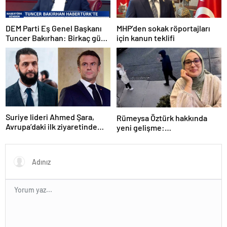
DEM Parti Eş Genel Başkanı
MHP’den sokak röportajları
Tuncer Bakırhan: Birkaç gün
için kanun teklifi
içerisinde kongre kararları
açıklanacak
Suriye lideri Ahmed Şara,
Rümeysa Öztürk hakkında
Avrupa’daki ilk ziyaretinde
yeni gelişme:
Macron ile görüşecek
Avukatları naklinin
geciktirilmemesini istedi