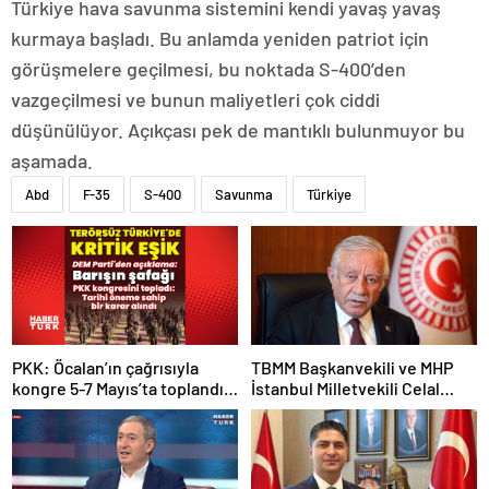
Türkiye hava savunma sistemini kendi yavaş yavaş
kurmaya başladı. Bu anlamda yeniden patriot için
görüşmelere geçilmesi, bu noktada S-400’den
vazgeçilmesi ve bunun maliyetleri çok ciddi
düşünülüyor. Açıkçası pek de mantıklı bulunmuyor bu
aşamada.
Abd
F-35
S-400
Savunma
Türkiye
PKK: Öcalan’ın çağrısıyla
TBMM Başkanvekili ve MHP
kongre 5-7 Mayıs’ta toplandı!
İstanbul Milletvekili Celal
Tarihi bir karar alındı!
Adan: Kan ve kin devri
kapanmıştır