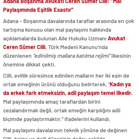
Adana Boşanma Avukatı
Ceren Sümer Cilli: “Mal
Paylaşımında Eşitlik Esastır”
Adana – Boşanma davalarında taraflar arasında en çok
tartışma konusu olan mal paylaşımı hakkında
açıklamalarda bulunan Aile Hukuku Uzmanı
Avukat
Ceren Sümer Cilli
, Türk Medeni Kanunu’nda
düzenlenen
“edinilmiş mallara katılma rejimi”
ilkesinin
önemine dikkat çekti.
Cilli, evlilik süresince edinilen malların her iki eşin de
ortak emeğinin ürünü olduğunu belirterek, “
Kadın ya
da erkek fark etmeksizin, adil paylaşım temel ilkedir.
Mal paylaşımında amaç taraflardan birini
cezalandırmak değil, ortak emeğin karşılığını adil
biçimde paylaştırmaktır.” ifadelerini kullandı.
Mal paylaşımı davalarının teknik yönüne de değinen
Cilli, belge ve delil düzeninin doğru şekilde