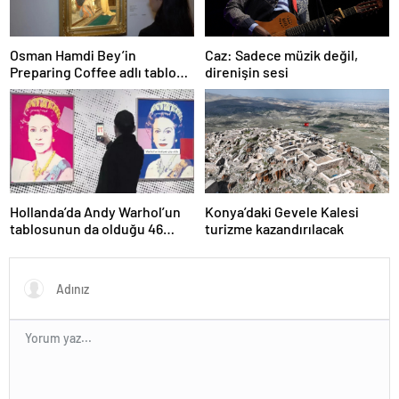
Osman Hamdi Bey’in
Caz: Sadece müzik değil,
Preparing Coffee adlı tablosu
direnişin sesi
75 milyon liraya satışa
sunuldu
Hollanda’da Andy Warhol’un
Konya’daki Gevele Kalesi
tablosunun da olduğu 46
turizme kazandırılacak
sanat eseri çöpe atıldı