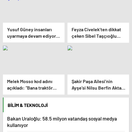
Yusuf Güney insanları
Feyza Civelek’ten dikkat
uyarmaya devam ediyor:
çeken Sibel Taşçıoğlu
“Uzaylılar bizi ciddiye
paylaşımı geldi
almıyor”
Melek Mosso kod adını
Şakir Paşa Ailesi’nin
açıkladı: “Bana traktör
Ayşe’si Nilsu Berfin Aktaş
derler”
imaj değiştirdi
BILIM & TEKNOLOJI
Bakan Uraloğlu: 58.5 milyon vatandaş sosyal medya
kullanıyor