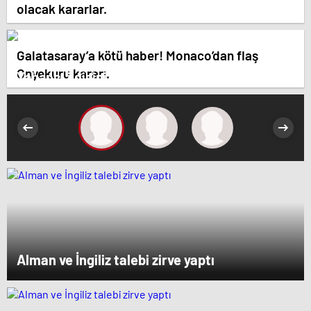
olacak kararlar.
Galatasaray’a kötü haber! Monaco’dan flaş
Onyekuru kararı.
Yabancı ilgisini üzerine çeken yerli hisseler
Alman ve İngiliz talebi zirve yaptı