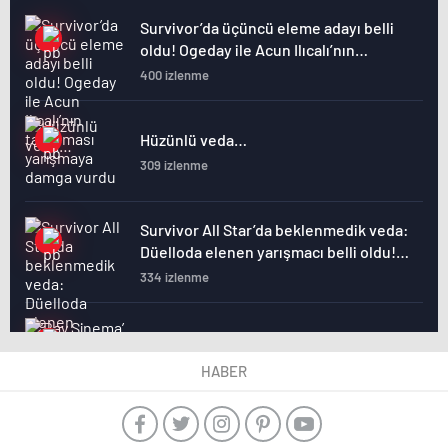
dur!”
Survivor’da üçüncü eleme adayı belli
oldu! Ogeday ile Acun Ilıcalı’nın
tartışması yarışmaya damga vurdu
400 izlenme
Hüzünlü veda…
309 izlenme
Survivor All Star’da beklenmedik veda:
Düelloda elenen yarışmacı belli oldu!
Nagihan’ın duygusal anları
334 izlenme
‘Bay Sinema’ Türker İnanoğlu’na veda!
312 izlenme
HABER
Taş Kağıt Makas’ta Umut gözaltında!