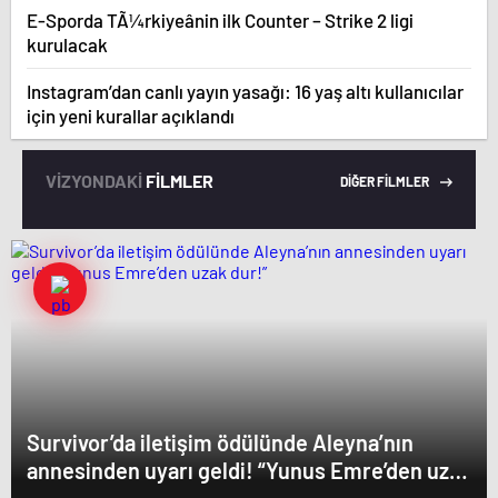
E-Sporda TÃ¼rkiyeânin ilk Counter – Strike 2 ligi
kurulacak
Instagram’dan canlı yayın yasağı: 16 yaş altı kullanıcılar
için yeni kurallar açıklandı
VİZYONDAKİ
FİLMLER
DİĞER FİLMLER
Survivor’da iletişim ödülünde Aleyna’nın
annesinden uyarı geldi! “Yunus Emre’den uzak