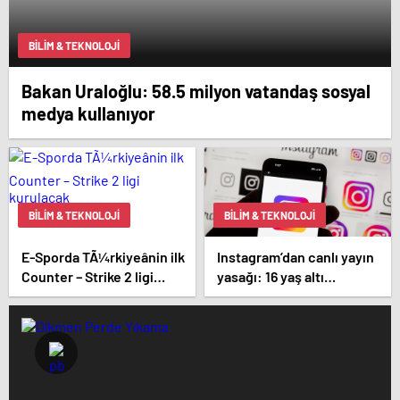
BILIM & TEKNOLOJI
Bakan Uraloğlu: 58.5 milyon vatandaş sosyal
medya kullanıyor
BILIM & TEKNOLOJI
BILIM & TEKNOLOJI
E-Sporda TÃ¼rkiyeânin ilk
Instagram’dan canlı yayın
Counter – Strike 2 ligi
yasağı: 16 yaş altı
kurulacak
kullanıcılar için yeni
kurallar açıklandı