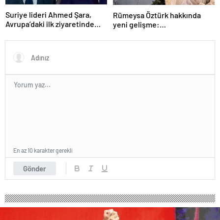
Suriye lideri Ahmed Şara,
Rümeysa Öztürk hakkında
Avrupa’daki ilk ziyaretinde
yeni gelişme:
Macron ile görüşecek
Avukatları naklinin
geciktirilmemesini istedi
En az 10 karakter gerekli
Gönder