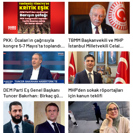
PKK: Öcalan’ın çağrısıyla
TBMM Başkanvekili ve MHP
kongre 5-7 Mayıs’ta toplandı!
İstanbul Milletvekili Celal
Tarihi bir karar alındı!
Adan: Kan ve kin devri
kapanmıştır
DEM Parti Eş Genel Başkanı
MHP’den sokak röportajları
Tuncer Bakırhan: Birkaç gün
için kanun teklifi
içerisinde kongre kararları
açıklanacak