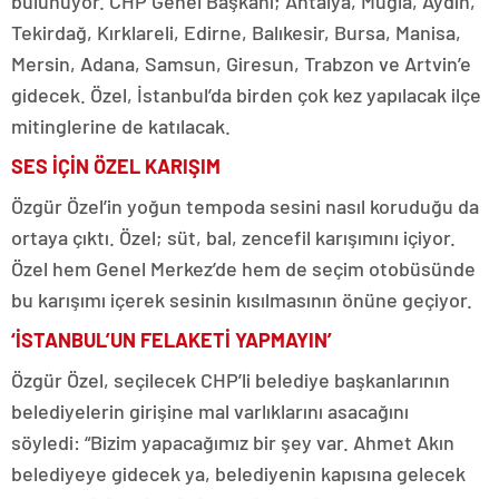
bulunuyor. CHP Genel Başkanı; Antalya, Muğla, Aydın,
Tekirdağ, Kırklareli, Edirne, Balıkesir, Bursa, Manisa,
Mersin, Adana, Samsun, Giresun, Trabzon ve Artvin’e
gidecek. Özel, İstanbul’da birden çok kez yapılacak ilçe
mitinglerine de katılacak.
SES İÇİN ÖZEL KARIŞIM
Özgür Özel’in yoğun tempoda sesini nasıl koruduğu da
ortaya çıktı. Özel; süt, bal, zencefil karışımını içiyor.
Özel hem Genel Merkez’de hem de seçim otobüsünde
bu karışımı içerek sesinin kısılmasının önüne geçiyor.
‘İSTANBUL’UN FELAKETİ YAPMAYIN’
Özgür Özel, seçilecek CHP’li belediye başkanlarının
belediyelerin girişine mal varlıklarını asacağını
söyledi: “Bizim yapacağımız bir şey var. Ahmet Akın
belediyeye gidecek ya, belediyenin kapısına gelecek