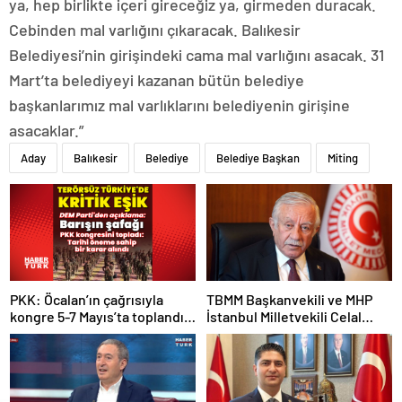
ya, hep birlikte içeri gireceğiz ya, girmeden duracak.
Cebinden mal varlığını çıkaracak. Balıkesir
Belediyesi’nin girişindeki cama mal varlığını asacak. 31
Mart’ta belediyeyi kazanan bütün belediye
başkanlarımız mal varlıklarını belediyenin girişine
asacaklar.”
Aday
Balıkesir
Belediye
Belediye Başkan
Miting
PKK: Öcalan’ın çağrısıyla
TBMM Başkanvekili ve MHP
kongre 5-7 Mayıs’ta toplandı!
İstanbul Milletvekili Celal
Tarihi bir karar alındı!
Adan: Kan ve kin devri
kapanmıştır