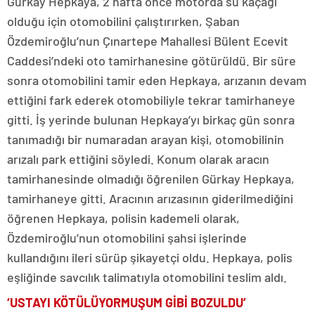
Gürkay Hepkaya, 2 hafta önce motorda su kaçağı
olduğu için otomobilini çalıştırırken, Şaban
Özdemiroğlu’nun Çınartepe Mahallesi Bülent Ecevit
Caddesi’ndeki oto tamirhanesine götürüldü. Bir süre
sonra otomobilini tamir eden Hepkaya, arızanın devam
ettiğini fark ederek otomobiliyle tekrar tamirhaneye
gitti. İş yerinde bulunan Hepkaya’yı birkaç gün sonra
tanımadığı bir numaradan arayan kişi, otomobilinin
arızalı park ettiğini söyledi. Konum olarak aracın
tamirhanesinde olmadığı öğrenilen Gürkay Hepkaya,
tamirhaneye gitti. Aracının arızasının giderilmediğini
öğrenen Hepkaya, polisin kademeli olarak,
Özdemiroğlu’nun otomobilini şahsi işlerinde
kullandığını ileri sürüp şikayetçi oldu. Hepkaya, polis
eşliğinde savcılık talimatıyla otomobilini teslim aldı.
‘USTAYI KÖTÜLÜYORMUŞUM GİBİ BOZULDU’