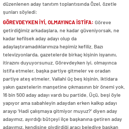
düzenlenen aday tanıtım toplantısında Özel, özetle
şunları söyledi:
GÖREVDEYKEN İYİ, OLMAYINCA İSTİFA:
Göreve
getirdiğimiz arkadaşlara, ne kadar güveniyorsak, ne
kadar kefilsek aday adayı olup da
adaylaştıramadıklarımıza hepimiz kefiliz. Bazı
televizyonlarda, gazetelerde birkaç kişinin isyanını,
itirazını duyuyorsunuz. Görevdeyken iyi, olmayınca
istifa etmeler, başka partiye gitmeler ve oradan
partiye ateş etmeler. Vallahi üç beş kişinin, iktidara
yakın gazetelerin manşetine çıkmasının bir önemi yok.
16 bin 500 aday adayı vardı bu partide. Üçü, beşi öyle
yapıyor ama sabahleyin adaydan erken kalkıp adayı
arayıp ‘Hadi çalışmaya gitmiyor muyuz?’ diyen aday
adayımız, ayırdığı bütçeyi ilçe başkanına getiren aday
adayımız, kendisine giydirdiği aracı belediye başkan