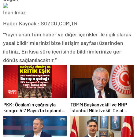
Haber Kaynak : SOZCU.COM.TR
“Yayınlanan tüm haber ve diğer içerikler ile ilgili olarak
yasal bildirimlerinizi bize iletişim sayfası üzerinden
iletiniz. En kısa süre içerisinde bildirimlerinize geri
dönüş sağlanılacaktır.”
PKK: Öcalan’ın çağrısıyla
TBMM Başkanvekili ve MHP
kongre 5-7 Mayıs’ta toplandı!
İstanbul Milletvekili Celal
Tarihi bir karar alındı!
Adan: Kan ve kin devri
kapanmıştır