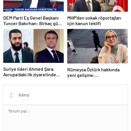
DEM Parti Eş Genel Başkanı
MHP’den sokak röportajları
Tuncer Bakırhan: Birkaç gün
için kanun teklifi
içerisinde kongre kararları
açıklanacak
Suriye lideri Ahmed Şara,
Rümeysa Öztürk hakkında
Avrupa’daki ilk ziyaretinde
yeni gelişme:
Macron ile görüşecek
Avukatları naklinin
geciktirilmemesini istedi