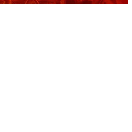
0
News
 bu hafta sonu oldukça önemli maçlar oynanacak.
e ikinci maçına çıkıyor. NBA, EuroLeague ve Basketbol
esine çok az kalmışken; her maç ayrı bir heyecana
” ile ortak oluyor. “Şampiyon Oran” kampanyası ile
 üzerinde oranlar sunan Misli’de; La Liga, Serie A,
gi, EuroLeague, NBA ve daha pek çok lig ücretsiz canlı
alan “Canlı Sohbet” özelliği ile İddaacılar, maçlar
arı değerlendirebiliyorken; maçlarla ilgili son dakika