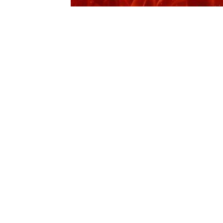
0
BEĞENDİM
ABONE OL
Sadece futbolda değil, basketbolda da
EuroCup’ta Beşiktaş, bugün yarı finald
Süper Ligi’nde de normal sezonun bitm
sahne oluyor.
Misli de bu heyecana “Şampiyon Oranlar
bültende yer alan pek çok maça normalin
Bundesliga, Ligue 1, Basketbol Süper Li
olarak izlenebiliyor. Sadece Misli’de yer 
oynanırken bir araya gelerek karşılaşmal