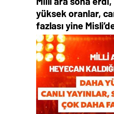
Milli ara sona erd
yüksek oranlar, ca
fazlası yine Misli’d