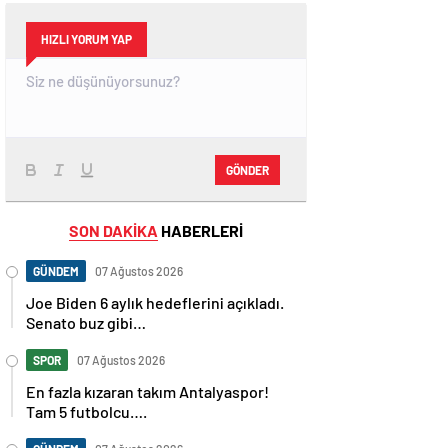
HIZLI YORUM YAP
GÖNDER
SON DAKİKA
HABERLERİ
GÜNDEM
07 Ağustos 2026
Joe Biden 6 aylık hedeflerini açıkladı.
Senato buz gibi…
SPOR
07 Ağustos 2026
En fazla kızaran takım Antalyaspor!
Tam 5 futbolcu….