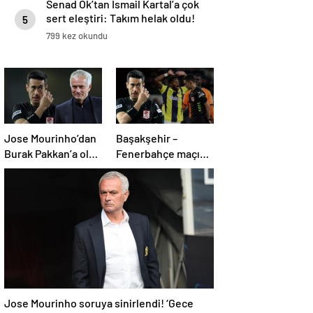
Senad Ok’tan İsmail Kartal’a çok
sert eleştiri: Takım helak oldu!
5
Toplantı yapılacak
799 kez okundu
Jose Mourinho’dan
Başakşehir –
Burak Pakkan’a olay
Fenerbahçe maçı
VAR tepkisi!
sonrası eski
hakemlerden
penaltı ve gol iptali
çıkışı! ‘2 kırmızı kartı
atladı’
Jose Mourinho soruya sinirlendi! ‘Gece