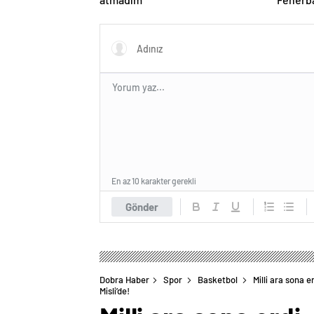
tepki
En az 10 karakter gerekli
Gönder
Dobra Haber
Spor
Basketbol
Milli ara sona 
Misli’de!