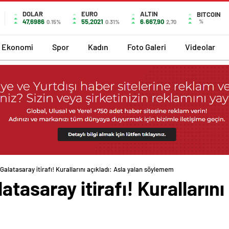
DOLAR
EURO
ALTIN
BITCOIN
47,6986
55,2021
6.667,90
%
0.15%
0.31%
2,70
Ekonomi
Spor
Kadın
Foto Galeri
Videolar
Galatasaray itirafı! Kurallarını açıkladı: Asla yalan söylemem
tasaray itirafı! Kurallarını