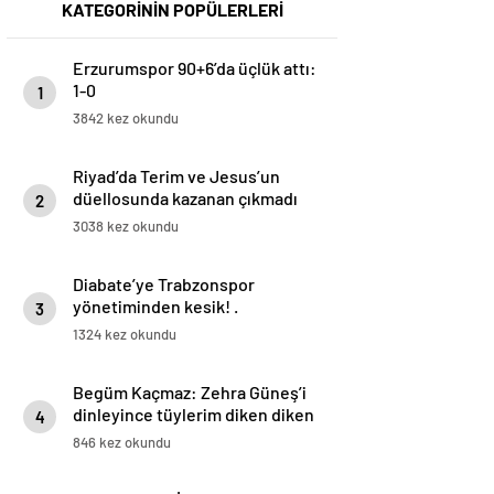
KATEGORİNİN POPÜLERLERİ
Erzurumspor 90+6’da üçlük attı:
1-0
1
3842 kez okundu
Riyad’da Terim ve Jesus’un
düellosunda kazanan çıkmadı
2
3038 kez okundu
Diabate’ye Trabzonspor
yönetiminden kesik! .
3
1324 kez okundu
Begüm Kaçmaz: Zehra Güneş’i
dinleyince tüylerim diken diken
4
oldu | Eda Erdem’i çok izliyorum
846 kez okundu