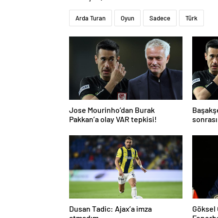
Arda Turan
Oyun
Sadece
Türk
Jose Mourinho’dan Burak
Başakş
Pakkan’a olay VAR tepkisi!
sonrası
ve gol i
atladı’
Dusan Tadic: Ajax’a imza
Göksel
atmadım
Fenerb