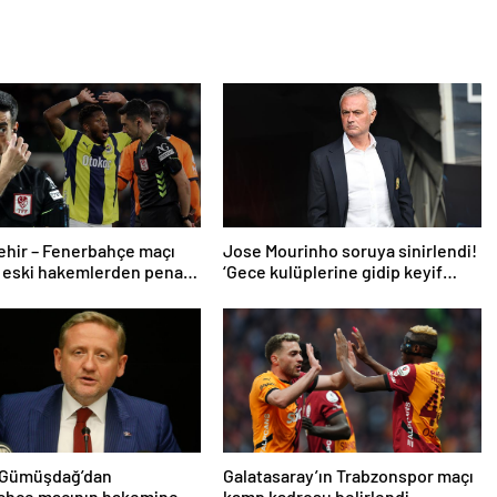
ehir – Fenerbahçe maçı
Jose Mourinho soruya sinirlendi!
 eski hakemlerden penaltı
‘Gece kulüplerine gidip keyif
ptali çıkışı! ‘2 kırmızı kartı
alıyorum’
 Gümüşdağ’dan
Galatasaray’ın Trabzonspor maçı
ahçe maçının hakemine
kamp kadrosu belirlendi