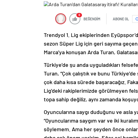
0
BEĞENDİM
ABONE OL
Trendyol 1. Lig ekiplerinden Eyüpspor’
sezon Süper Lig için geri sayıma geçe
Marca’ya konuşan Arda Turan, Galatasara
Türkiye’de şu anda uyguladıkları felsef
Turan, “Çok çalıştık ve bunu Türkiye’d
çok daha kısa sürede başaracağız. Fakat
Lig’deki rakiplerimizde görülmeyen fel
topa sahip değiliz, aynı zamanda koşuyo
Oyuncularına saygı duduğunu ve asla y
“Oyuncularıma saygım var ve iki kuralım
söylemem. Ama her şeyden önce onlar b
daha çok önem veririm, Eğer eşi hamiley