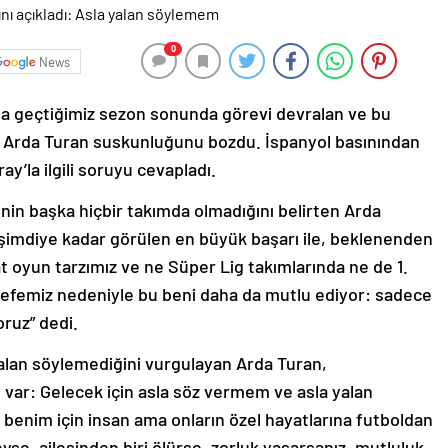
0
News
da geçtiğimiz sezon sonunda görevi devralan ve bu
n Arda Turan suskunluğunu bozdu. İspanyol basınından
y’la ilgili soruyu cevapladı.
enin başka hiçbir takımda olmadığını belirten Arda
e şimdiye kadar görülen en büyük başarı ile, beklenenden
 oyun tarzımız ve ne Süper Lig takımlarında ne de 1.
sefemiz nedeniyle bu beni daha da mutlu ediyor: sadece
ruz” dedi.
alan söylemediğini vurgulayan Arda Turan,
 var: Gelecek için asla söz vermem ve asla yalan
enim için insan ama onların özel hayatlarına futboldan
se, ailesinden biri ölürse, zorluk yaşarsanız, mutluluk