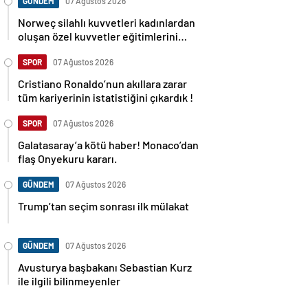
GÜNDEM
07 Ağustos 2026
Norweç silahlı kuvvetleri kadınlardan
oluşan özel kuvvetler eğitimlerini
başlattı.
SPOR
07 Ağustos 2026
Cristiano Ronaldo’nun akıllara zarar
tüm kariyerinin istatistiğini çıkardık !
SPOR
07 Ağustos 2026
Galatasaray’a kötü haber! Monaco’dan
flaş Onyekuru kararı.
GÜNDEM
07 Ağustos 2026
Trump’tan seçim sonrası ilk mülakat
GÜNDEM
07 Ağustos 2026
Avusturya başbakanı Sebastian Kurz
ile ilgili bilinmeyenler