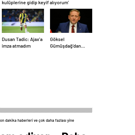
kulüplerine gidip keyif alıyorum’
Dusan Tadic: Ajax’a
Göksel
imza atmadım
Gümüşdağ’dan
Fenerbahçe
maçının hakemine
tepki
son dakika haberleri ve çok daha fazlası yine