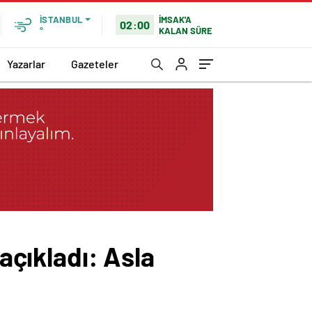
İMSAK'A
İSTANBUL
02:00
KALAN SÜRE
°
Yazarlar
Gazeteler
 açıkladı: Asla