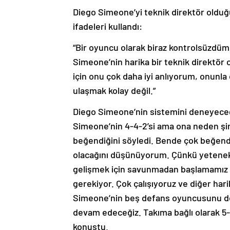
Diego Simeone’yi teknik direktör olduğ
ifadeleri kullandı:
“Bir oyuncu olarak biraz kontrolsüzdüm
Simeone’nin harika bir teknik direktör
için onu çok daha iyi anlıyorum, onunla
ulaşmak kolay değil.”
Diego Simeone’nin sistemini deneyeceğ
Simeone’nin 4-4-2’si ama ona neden şi
beğendiğini söyledi. Bende çok beğendi
olacağını düşünüyorum. Çünkü yetenek a
gelişmek için savunmadan başlamamız 
gerekiyor. Çok çalışıyoruz ve diğer har
Simeone’nin beş defans oyuncusunu de
devam edeceğiz. Takıma bağlı olarak 5-4
konuştu.