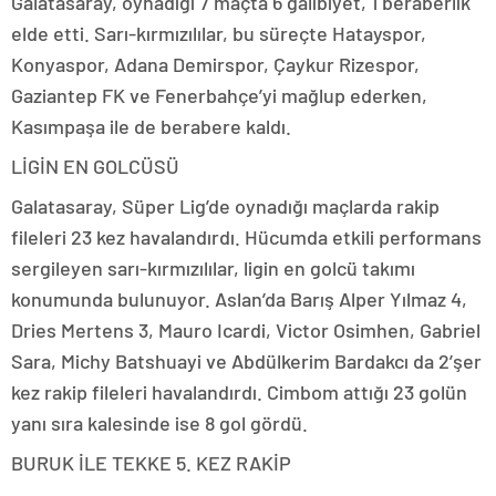
Galatasaray, oynadığı 7 maçta 6 galibiyet, 1 beraberlik
elde etti. Sarı-kırmızılılar, bu süreçte Hatayspor,
Konyaspor, Adana Demirspor, Çaykur Rizespor,
Gaziantep FK ve Fenerbahçe’yi mağlup ederken,
Kasımpaşa ile de berabere kaldı.
LİGİN EN GOLCÜSÜ
Galatasaray, Süper Lig’de oynadığı maçlarda rakip
fileleri 23 kez havalandırdı. Hücumda etkili performans
sergileyen sarı-kırmızılılar, ligin en golcü takımı
konumunda bulunuyor. Aslan’da Barış Alper Yılmaz 4,
Dries Mertens 3, Mauro Icardi, Victor Osimhen, Gabriel
Sara, Michy Batshuayi ve Abdülkerim Bardakcı da 2’şer
kez rakip fileleri havalandırdı. Cimbom attığı 23 golün
yanı sıra kalesinde ise 8 gol gördü.
BURUK İLE TEKKE 5. KEZ RAKİP