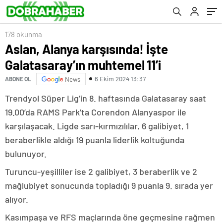
178 okunma
Aslan, Alanya karşısında! İşte
Galatasaray’ın muhtemel 11’i
6 Ekim 2024 13:37
ABONE OL
News
Trendyol Süper Lig’in 8. haftasında Galatasaray saat
19.00’da RAMS Park’ta Corendon Alanyaspor ile
karşılaşacak. Ligde sarı-kırmızılılar, 6 galibiyet, 1
beraberlikle aldığı 19 puanla liderlik koltuğunda
bulunuyor.
Turuncu-yeşilliler ise 2 galibiyet, 3 beraberlik ve 2
mağlubiyet sonucunda topladığı 9 puanla 9. sırada yer
alıyor.
Kasımpaşa ve RFS maçlarında öne geçmesine rağmen