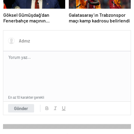
Göksel Gümüşdağ’dan
Galatasaray’ın Trabzonspor
Fenerbahçe maçının
maçı kamp kadrosu belirlendi
hakemine tepki
En az 10 karakter gerekli
Gönder