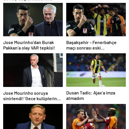
Jose Mourinho’dan Burak
Başakşehir – Fenerbahçe
Pakkan’a olay VAR tepkisi!
maçı sonrası eski
hakemlerden penaltı ve gol
iptali çıkışı! ‘2 kırmızı kartı
atladı’
Dusan Tadic: Ajax’a imza
Jose Mourinho soruya
atmadım
sinirlendi! ‘Gece kulüplerine
gidip keyif alıyorum’