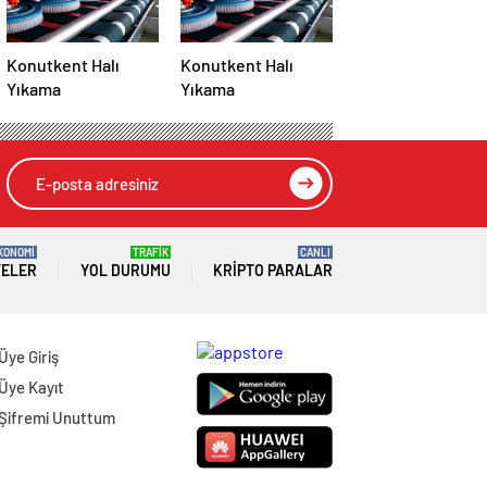
Konutkent Halı
Konutkent Halı
Yıkama
Yıkama
KONOMİ
TRAFİK
CANLI
TELER
YOL DURUMU
KRIPTO PARALAR
Üye Giriş
Üye Kayıt
Şifremi Unuttum