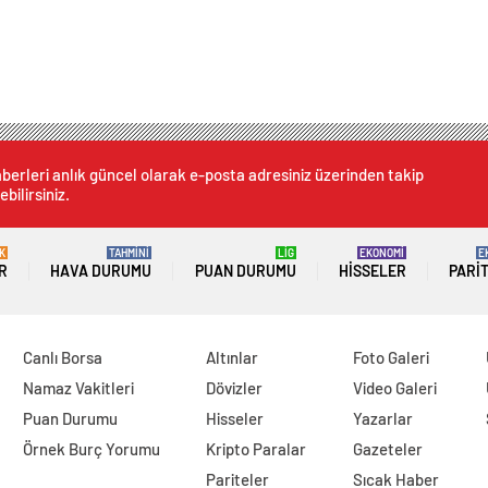
berleri anlık güncel olarak e-posta adresiniz üzerinden takip
ebilirsiniz.
K
TAHMİNİ
LİG
EKONOMİ
E
R
HAVA DURUMU
PUAN DURUMU
HISSELER
PARI
Canlı Borsa
Altınlar
Foto Galeri
Namaz Vakitleri
Dövizler
Video Galeri
Puan Durumu
Hisseler
Yazarlar
Örnek Burç Yorumu
Kripto Paralar
Gazeteler
Pariteler
Sıcak Haber