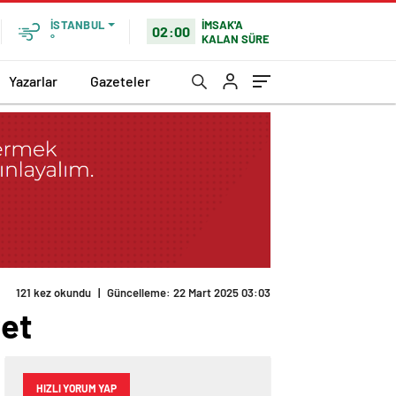
İMSAK'A
İSTANBUL
02:00
KALAN SÜRE
°
Yazarlar
Gazeteler
121 kez okundu
|
Güncelleme: 22 Mart 2025 03:03
ret
HIZLI YORUM YAP