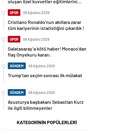
oluşan özel kuvvetler eğitimlerini
başlattı.
SPOR
06 Ağustos 2026
Cristiano Ronaldo’nun akıllara zarar
tüm kariyerinin istatistiğini çıkardık !
SPOR
06 Ağustos 2026
Galatasaray’a kötü haber! Monaco’dan
flaş Onyekuru kararı.
GÜNDEM
06 Ağustos 2026
Trump’tan seçim sonrası ilk mülakat
GÜNDEM
06 Ağustos 2026
Avusturya başbakanı Sebastian Kurz
ile ilgili bilinmeyenler
KATEGORİNİN POPÜLERLERİ