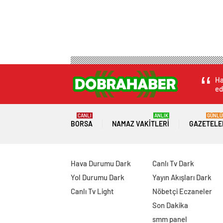
Ha
ed
CANLI
ANLIK
GÜNLÜ
BORSA
NAMAZ VAKITLERI
GAZETELE
Hava Durumu Dark
Canlı Tv Dark
Yol Durumu Dark
Yayın Akışları Dark
Canlı Tv Light
Nöbetçi Eczaneler
Son Dakika
smm panel