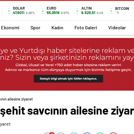
DOLAR
EURO
ALTIN
BITCOIN
47,6011
55,0516
6.525,51
%
0.06%
0.07%
0,45
Ekonomi
Spor
Kadın
Foto Galeri
Videolar
nın ailesine ziyaret
şehit savcının ailesine ziya