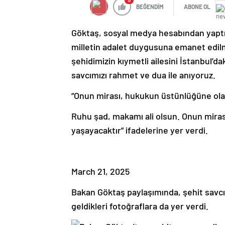
0
BEĞENDİM
ABONE OL
Göktaş, sosyal medya hesabından yaptığı
milletin adalet duygusuna emanet edil
şehidimizin kıymetli ailesini İstanbul’da
savcımızı rahmet ve dua ile anıyoruz.
“Onun mirası, hukukun üstünlüğüne ola
Ruhu şad, makamı ali olsun. Onun mira
yaşayacaktır” ifadelerine yer verdi.
March 21, 2025
Bakan Göktaş paylaşımında, şehit savcın
geldikleri fotoğraflara da yer verdi.