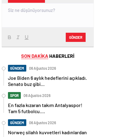
GÖNDER
SON DAKİKA
HABERLERİ
GÜNDEM
06 Ağustos 2026
Joe Biden 6 aylık hedeflerini açıkladı.
Senato buz gibi…
SPOR
06 Ağustos 2026
En fazla kızaran takım Antalyaspor!
Tam 5 futbolcu….
GÜNDEM
06 Ağustos 2026
Norweç silahlı kuvvetleri kadınlardan