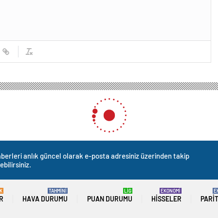
berleri anlık güncel olarak e-posta adresiniz üzerinden takip
ebilirsiniz.
K
TAHMİNİ
LİG
EKONOMİ
E
R
HAVA DURUMU
PUAN DURUMU
HISSELER
PARI