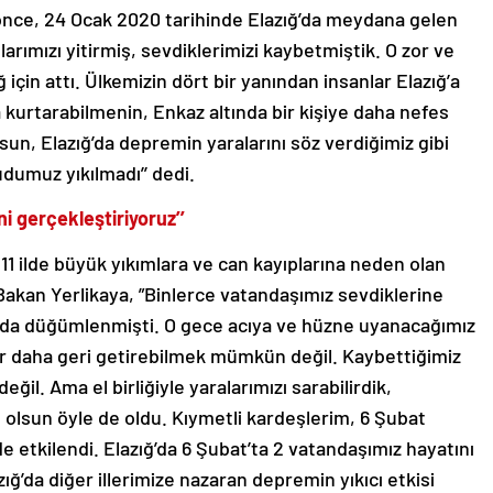
 önce, 24 Ocak 2020 tarihinde Elazığ’da meydana gelen
ımızı yitirmiş, sevdiklerimizi kaybetmiştik. O zor ve
 için attı. Ülkemizin dört bir yanından insanlar Elazığ’a
ha kurtarabilmenin, Enkaz altında bir kişiye daha nefes
un, Elazığ’da depremin yaralarını söz verdiğimiz gibi
udumuz yıkılmadı’’ dedi.
i gerçekleştiriyoruz’’
11 ilde büyük yıkımlara ve can kayıplarına neden olan
n Bakan Yerlikaya, ”Binlerce vatandaşımız sevdiklerine
ızda düğümlenmişti. O gece acıya ve hüzne uyanacağımız
ir daha geri getirebilmek mümkün değil. Kaybettiğimiz
l. Ama el birliğiyle yaralarımızı sarabilirdik,
 olsun öyle de oldu. Kıymetli kardeşlerim, 6 Şubat
e etkilendi. Elazığ’da 6 Şubat’ta 2 vatandaşımız hayatını
ığ’da diğer illerimize nazaran depremin yıkıcı etkisi