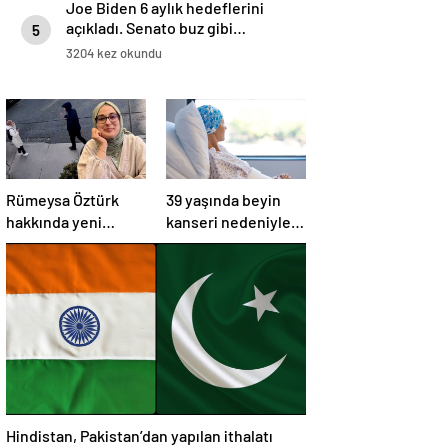
Joe Biden 6 aylık hedeflerini
açıkladı. Senato buz gibi…
5
3204 kez okundu
Rümeysa Öztürk
39 yaşında beyin
hakkında yeni
kanseri nedeniyle
gelişme:
öldü: Görmezden
Avukatları naklinin
geldiği 2 işaret
geciktirilmemesini
vardı
istedi
Hindistan, Pakistan’dan yapılan ithalatı