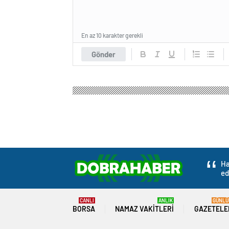
En az 10 karakter gerekli
Gönder
Ha
ed
CANLI
ANLIK
GÜNLÜ
BORSA
NAMAZ VAKITLERI
GAZETELE