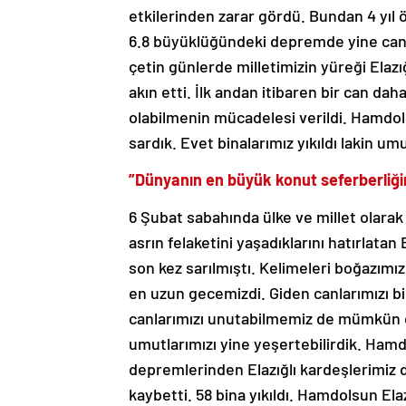
etkilerinden zarar gördü. Bundan 4 yıl
6.8 büyüklüğündeki depremde yine canlar
çetin günlerde milletimizin yüreği Elazığ
akın etti. İlk andan itibaren bir can da
olabilmenin mücadelesi verildi. Hamdols
sardık. Evet binalarımız yıkıldı lakin um
”Dünyanın en büyük konut seferberliğin
6 Şubat sabahında ülke ve millet olarak 
asrın felaketini yaşadıklarını hatırlata
son kez sarılmıştı. Kelimeleri boğazım
en uzun gecemizdi. Giden canlarımızı b
canlarımızı unutabilmemiz de mümkün deği
umutlarımızı yine yeşertebilirdik. Hamd
depremlerinden Elazığlı kardeşlerimiz d
kaybetti. 58 bina yıkıldı. Hamdolsun Elaz