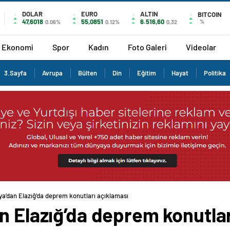
DOLAR
EURO
ALTIN
BITCOIN
47,6018
55,0851
6.516,60
%
0.06%
0.12%
0,32
Ekonomi
Spor
Kadın
Foto Galeri
Videolar
3.Sayfa
Avrupa
Bülten
Din
Eğitim
Hayat
Politika
ya’dan Elazığ’da deprem konutları açıklaması
n Elazığ’da deprem konutlar