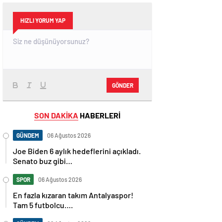
HIZLI YORUM YAP
GÖNDER
SON DAKİKA
HABERLERİ
GÜNDEM
06 Ağustos 2026
Joe Biden 6 aylık hedeflerini açıkladı.
Senato buz gibi…
SPOR
06 Ağustos 2026
En fazla kızaran takım Antalyaspor!
Tam 5 futbolcu….