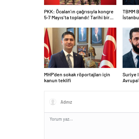
PKK: Öcalan’ın çağrısıyla kongre
TBMM B
5-7 Mayıs’ta toplandı! Tarihi bir
İstanbu
karar alındı!
Kan ve 
MHP’den sokak röportajları için
Suriye 
kanun teklifi
Avrupa’
Macron 