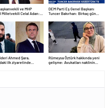
aşkanvekili ve MHP
DEM Parti Eş Genel Başkanı
l Milletvekili Celal Adan:
Tuncer Bakırhan: Birkaç gün
kin devri kapanmıştır
içerisinde kongre kararları
açıklanacak
lideri Ahmed Şara,
Rümeysa Öztürk hakkında yeni
daki ilk ziyaretinde
gelişme: Avukatları naklinin
ile görüşecek
geciktirilmemesini istedi