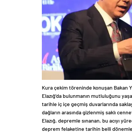
Kura çekim töreninde konuşan Bakan Yerl
Elazığ’da bulunmanın mutluluğunu yaşadı
tarihle iç içe geçmiş duvarlarında sakla
dağların arasında gizlenmiş saklı cennet
Elazığ, depremle sınanan, bu acıyı yüreğ
deprem felaketine tarihin belli dönemle