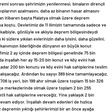
emi sonrası şehrimizin yenilenmesi, binaların dirençli
yıplarının azalmasını, daha az binanın hasar almasını
ndan itibaren başta Malatya olmak üzere deprem
ına koştu. Devletimiz de 11 ilimizin tamamında sadece ve
n kalbiyle, gönlüyle ve aklıyla deprem bölgesindeydi
sizlere yıkılan evlerinizin daha iyisini, daha güzelini,
kanımızın liderliğinde dünyanın en büyük konut
fimiz 2 ay içinde deprem bölgesi genelinde 75 bin
a inşallah her ay 15-20 bin konut ve köy evini hak
 kadar 200 bin konutu ve köy evini hak sahiplerine teslim
ışacağız. Ardından bu sayıyı 389 bine tamamlayacağız.
 706 iş yeri, bin 199 ahır olmak üzere toplam 15 bin 326
ilçe merkezlerinde olmak üzere toplam 2 bin 255
tli hak sahiplerine vereceğiz. Yine yaklaşık 2 bin
evam ediyor. İnşallah devam edenleri de hızlıca
z depremin yıktığı şehirlerimizi bir an önce ayağa