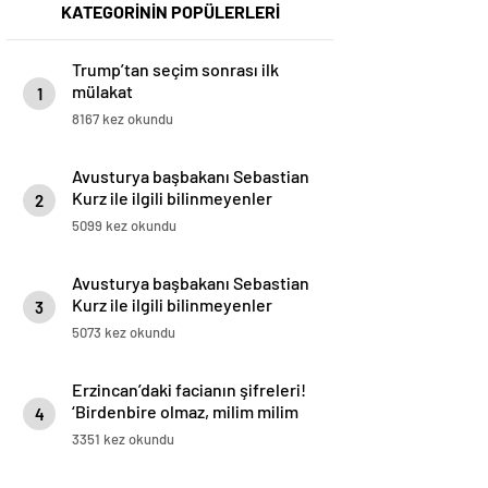
KATEGORİNİN POPÜLERLERİ
Trump’tan seçim sonrası ilk
mülakat
1
8167 kez okundu
Avusturya başbakanı Sebastian
Kurz ile ilgili bilinmeyenler
2
5099 kez okundu
Avusturya başbakanı Sebastian
Kurz ile ilgili bilinmeyenler
3
5073 kez okundu
Erzincan’daki facianın şifreleri!
‘Birdenbire olmaz, milim milim
4
kayar’
3351 kez okundu