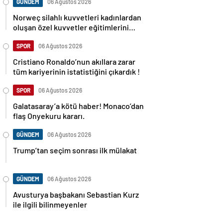
GÜNDEM
06 Ağustos 2026
Norweç silahlı kuvvetleri kadınlardan
oluşan özel kuvvetler eğitimlerini
başlattı.
SPOR
06 Ağustos 2026
Cristiano Ronaldo’nun akıllara zarar
tüm kariyerinin istatistiğini çıkardık !
SPOR
06 Ağustos 2026
Galatasaray’a kötü haber! Monaco’dan
flaş Onyekuru kararı.
GÜNDEM
06 Ağustos 2026
Trump’tan seçim sonrası ilk mülakat
GÜNDEM
06 Ağustos 2026
Avusturya başbakanı Sebastian Kurz
ile ilgili bilinmeyenler