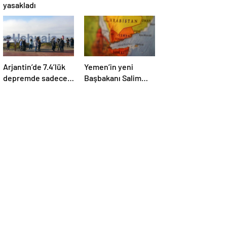
yasakladı
Arjantin’de 7.4’lük
Yemen’in yeni
depremde sadece
Başbakanı Salim
mobilyalar sallandı
Salih Bin Brik oldu