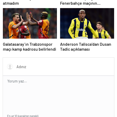
atmadım
Fenerbahçe maçının
hakemine tepki
Galatasaray’ın Trabzonspor
Anderson Talisca’dan Dusan
maçı kamp kadrosu belirlendi
Tadic açıklaması
En az 10 karakter gerekli