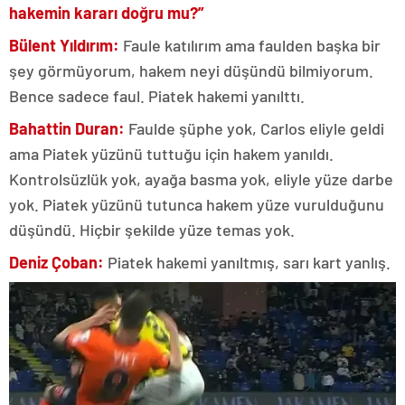
hakemin kararı doğru mu?”
Bülent Yıldırım:
Faule katılırım ama faulden başka bir
şey görmüyorum, hakem neyi düşündü bilmiyorum.
Bence sadece faul. Piatek hakemi yanılttı.
Bahattin Duran:
Faulde şüphe yok, Carlos eliyle geldi
ama Piatek yüzünü tuttuğu için hakem yanıldı.
Kontrolsüzlük yok, ayağa basma yok, eliyle yüze darbe
yok. Piatek yüzünü tutunca hakem yüze vurulduğunu
düşündü. Hiçbir şekilde yüze temas yok.
Deniz Çoban:
Piatek hakemi yanıltmış, sarı kart yanlış.