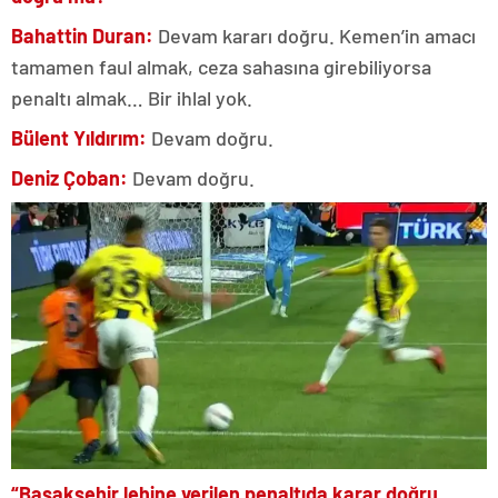
Bahattin Duran:
Devam kararı doğru. Kemen’in amacı
tamamen faul almak, ceza sahasına girebiliyorsa
penaltı almak… Bir ihlal yok.
Bülent Yıldırım:
Devam doğru.
Deniz Çoban:
Devam doğru.
“Başakşehir lehine verilen penaltıda karar doğru