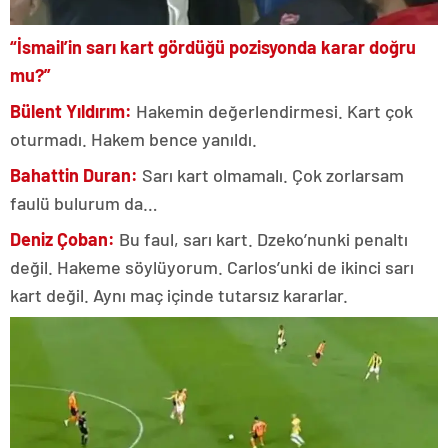
“İsmail’in sarı kart gördüğü pozisyonda karar doğru
mu?”
Bülent Yıldırım:
Hakemin değerlendirmesi. Kart çok
oturmadı. Hakem bence yanıldı.
Bahattin Duran:
Sarı kart olmamalı. Çok zorlarsam
faulü bulurum da…
Deniz Çoban:
Bu faul, sarı kart. Dzeko’nunki penaltı
değil. Hakeme söylüyorum. Carlos’unki de ikinci sarı
kart değil. Aynı maç içinde tutarsız kararlar.