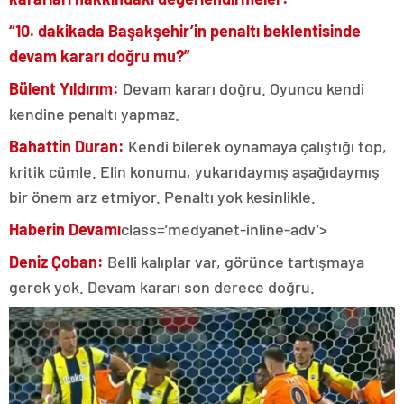
“10. dakikada Başakşehir’in penaltı beklentisinde
devam kararı doğru mu?”
Bülent Yıldırım:
Devam kararı doğru. Oyuncu kendi
kendine penaltı yapmaz.
Bahattin Duran:
Kendi bilerek oynamaya çalıştığı top,
kritik cümle. Elin konumu, yukarıdaymış aşağıdaymış
bir önem arz etmiyor. Penaltı yok kesinlikle.
Haberin Devamı
class=’medyanet-inline-adv’>
Deniz Çoban:
Belli kalıplar var, görünce tartışmaya
gerek yok. Devam kararı son derece doğru.