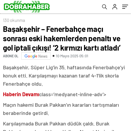
kırmızı kartı atladı’
130 okunma
Başakşehir – Fenerbahçe maçı
sonrası eski hakemlerden penaltı ve
gol iptali çıkışı! ‘2 kırmızı kartı atladı’
10 Mayıs 2025 05:01
ABONE OL
News
Başakşehir, Süper Lig’in 35. haftasında Fenerbahçe’yi
konuk etti. Karşılaşmayı kazanan taraf 4-1’lik skorla
Fenerbahçe oldu.
Haberin Devamı
class=’medyanet-inline-adv’>
Maçın hakemi Burak Pakkan’ın kararları tartışmaları
beraberinde getirdi.
Karşılaşmada Burak Pakkan düdük çaldı. Burak