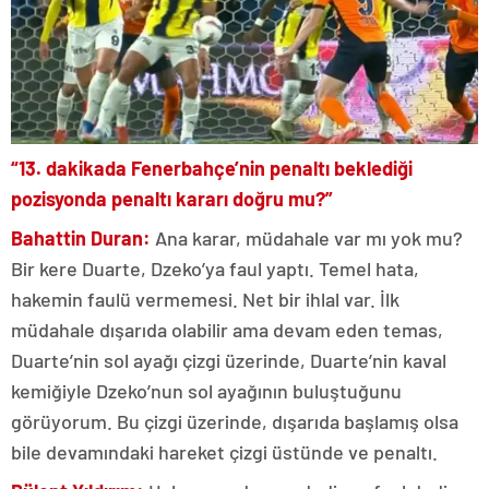
“13. dakikada Fenerbahçe’nin penaltı beklediği
pozisyonda penaltı kararı doğru mu?”
Bahattin Duran:
Ana karar, müdahale var mı yok mu?
Bir kere Duarte, Dzeko’ya faul yaptı. Temel hata,
hakemin faulü vermemesi. Net bir ihlal var. İlk
müdahale dışarıda olabilir ama devam eden temas,
Duarte’nin sol ayağı çizgi üzerinde, Duarte’nin kaval
kemiğiyle Dzeko’nun sol ayağının buluştuğunu
görüyorum. Bu çizgi üzerinde, dışarıda başlamış olsa
bile devamındaki hareket çizgi üstünde ve penaltı.