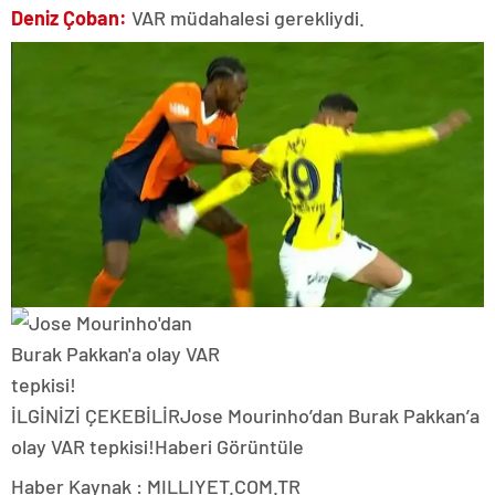
Deniz Çoban:
VAR müdahalesi gerekliydi.
İLGİNİZİ ÇEKEBİLİR
Jose Mourinho’dan Burak Pakkan’a
olay VAR tepkisi!
Haberi Görüntüle
Haber Kaynak : MILLIYET.COM.TR