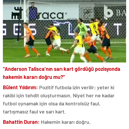
“Anderson Talisca’nın sarı kart gördüğü pozisyonda
hakemin kararı doğru mu?”
Bülent Yıldırım:
Pozitif futbola izin verilir; yeter ki
rakibi için tehdit oluşturmasın. Niyet her ne kadar
futbol oynamak için olsa da kontrolsüz faul,
tartışmasız faul ve sarı kart.
Bahattin Duran:
Hakemin kararı doğru.