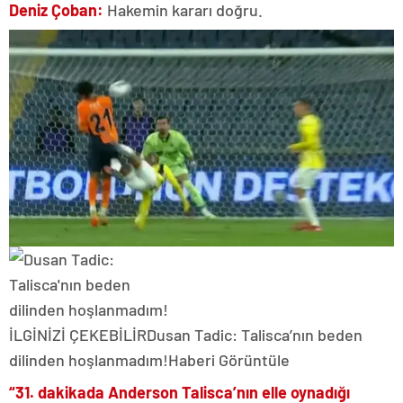
Deniz Çoban:
Hakemin kararı doğru.
İLGİNİZİ ÇEKEBİLİR
Dusan Tadic: Talisca’nın beden
dilinden hoşlanmadım!
Haberi Görüntüle
“31. dakikada Anderson Talisca’nın elle oynadığı