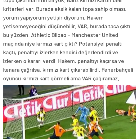
topu çıkarma ihtimali yok. Bariz kırmızı kartın belli
kriterleri var. Burada eksik kalan topa sahip olması,
yorum yapıyorum yetişir diyorum. Hakem
yetişemeyeceğini düşünebilir. VAR, burada taca çıktı
bu yüzden. Athletic Bilbao – Manchester United
maçında niye kırmızı kart çıktı? Potansiyel penaltı
kaçtı, penaltıyı izlerken kendisi değerlendirdi ve
izlerken o kararı verdi. Hakem, penaltıyı kaçırsa ve
kenara çağrılsa, kırmızı kart çıkarabilirdi. Fenerbahçeli
oyuncu kırmızı kart görmeli ama VAR çağıramaz.