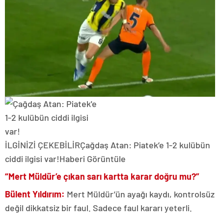
İLGİNİZİ ÇEKEBİLİR
Çağdaş Atan: Piatek’e 1-2 kulübün
ciddi ilgisi var!
Haberi Görüntüle
“Mert Müldür’e çıkan sarı kartta karar doğru mu?”
Bülent Yıldırım:
Mert Müldür’ün ayağı kaydı, kontrolsüz
değil dikkatsiz bir faul. Sadece faul kararı yeterli.