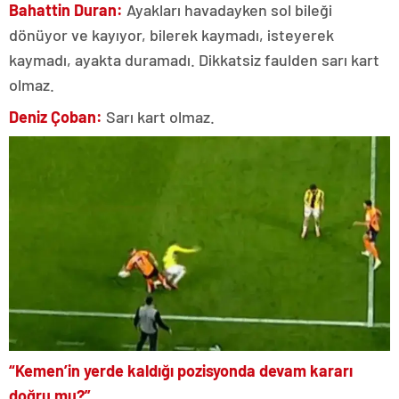
Bahattin Duran:
Ayakları havadayken sol bileği
dönüyor ve kayıyor, bilerek kaymadı, isteyerek
kaymadı, ayakta duramadı. Dikkatsiz faulden sarı kart
olmaz.
Deniz Çoban:
Sarı kart olmaz.
“Kemen’in yerde kaldığı pozisyonda devam kararı
doğru mu?”