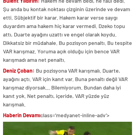
Bülent Yıldırım:
Hakem ne devam dedi, ne faul dedi.
Şu anda bu kontak noktası çizginin üzerinde ve devam
etti. Sübjektif bir karar. Hakem karar verse saygı
duyardım ama hakem hiç karar vermedi. Dzeko topu
attı, Duarte ayağını uzattı ve engel olarak koydu.
Dikkatsiz bir müdahale. Bu pozisyon penaltı. Bu tespite
VAR karışmaz. Yoruma açık olduğu için bence VAR
karışmadı ama net penaltı.
Deniz Çoban:
Bu pozisyona VAR karışmalı. Duarte,
ayağını açtı. VAR için kanıt var. Buna penaltı değil VAR
karışmaz diyorsak… Bilemiyorum. Bundan daha iyi
kanıt yok. Net penaltı, içeride, VAR yüzde yüz
karışmalı.
Haberin Devamı
class=’medyanet-inline-adv’>