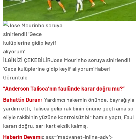
İLGİNİZİ ÇEKEBİLİR
Jose Mourinho soruya sinirlendi!
‘Gece kulüplerine gidip keyif alıyorum’
Haberi
Görüntüle
“Anderson Talisca’nın faulünde karar doğru mu?”
Bahattin Duran:
Yardımcı hakemin önünde, bayrağıyla
yardım etti. Talisca gelip rakibinin önüne geçti ama sol
eliyle rakibinin yüzüne kontrolsüz bir hamle yaptı. Faul
kararı doğru, sarı kart eksik kalmış.
Haberin Devamı
class=’medyanet-inline-adv’>