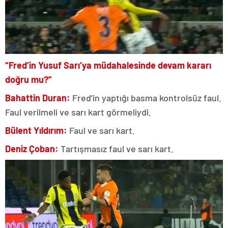
“Fred’in Yusuf Sarı’ya müdahalesinde devam kararı
doğru mu?”
Bahattin Duran:
Fred’in yaptığı basma kontrolsüz faul.
Faul verilmeli ve sarı kart görmeliydi.
Bülent Yıldırım:
Faul ve sarı kart.
Deniz Çoban:
Tartışmasız faul ve sarı kart.