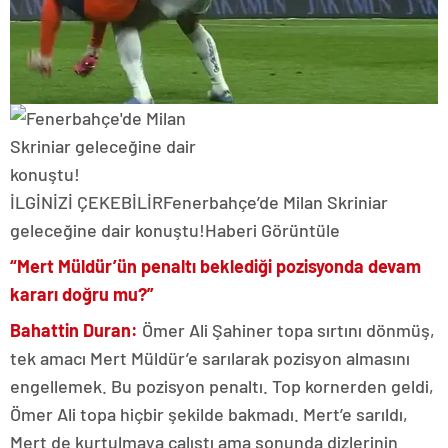
İLGİNİZİ ÇEKEBİLİR
Fenerbahçe’de Milan Skriniar
geleceğine dair konuştu!
Haberi Görüntüle
“Mert Müldür’ün penaltı beklediği pozisyonda devam
kararı doğru mu?”
Bahattin Duran:
Ömer Ali Şahiner topa sırtını dönmüş,
tek amacı Mert Müldür’e sarılarak pozisyon almasını
engellemek. Bu pozisyon penaltı. Top kornerden geldi,
Ömer Ali topa hiçbir şekilde bakmadı. Mert’e sarıldı,
Mert de kurtulmaya çalıştı ama sonunda dizlerinin