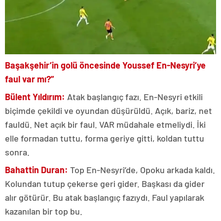
Başakşehir’in golü öncesinde Youssef En-Nesyri’ye
faul var mı?”
Bülent Yıldırım:
Atak başlangıç fazı. En-Nesyri etkili
biçimde çekildi ve oyundan düşürüldü. Açık, bariz, net
fauldü. Net açık bir faul. VAR müdahale etmeliydi. İki
elle formadan tuttu, forma geriye gitti, koldan tuttu
sonra.
Bahattin Duran:
Top En-Nesyri’de, Opoku arkada kaldı.
Kolundan tutup çekerse geri gider. Başkası da gider
alır götürür. Bu atak başlangıç fazıydı. Faul yapılarak
kazanılan bir top bu.