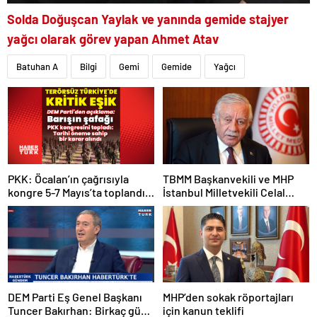
Solda Doğuşcan Yaylak ve yanında gemide stajyer
yağcı olarak görev yapan Ahmet Atav
Batuhan A
Bilgi
Gemi
Gemide
Yağcı
PKK: Öcalan’ın çağrısıyla
TBMM Başkanvekili ve MHP
kongre 5-7 Mayıs’ta toplandı!
İstanbul Milletvekili Celal
Tarihi bir karar alındı!
Adan: Kan ve kin devri
kapanmıştır
DEM Parti Eş Genel Başkanı
MHP’den sokak röportajları
Tuncer Bakırhan: Birkaç gün
için kanun teklifi