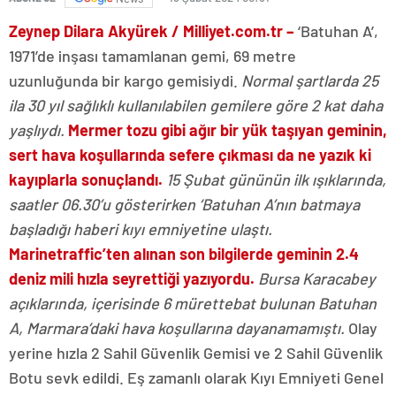
Zeynep Dilara Akyürek / Milliyet.com.tr –
‘Batuhan A’,
1971’de inşası tamamlanan gemi, 69 metre
uzunluğunda bir kargo gemisiydi.
Normal şartlarda 25
ila 30 yıl sağlıklı kullanılabilen gemilere göre 2 kat daha
yaşlıydı.
Mermer tozu gibi ağır bir yük taşıyan geminin,
sert hava koşullarında sefere çıkması da ne yazık ki
kayıplarla sonuçlandı.
15 Şubat gününün ilk ışıklarında,
saatler 06.30’u gösterirken ‘Batuhan A’nın batmaya
başladığı haberi kıyı emniyetine ulaştı.
Marinetraffic’ten alınan son bilgilerde geminin 2.4
deniz mili hızla seyrettiği yazıyordu.
Bursa Karacabey
açıklarında, içerisinde 6 mürettebat bulunan Batuhan
A, Marmara’daki hava koşullarına dayanamamıştı.
Olay
yerine hızla 2 Sahil Güvenlik Gemisi ve 2 Sahil Güvenlik
Botu sevk edildi. Eş zamanlı olarak Kıyı Emniyeti Genel