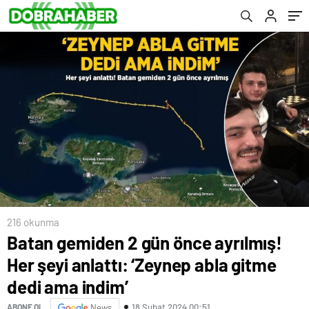
gece gelmesiydi, 2 cinayet işlenecekti
216 okunma
Batan gemiden 2 gün önce ayrılmış!
Her şeyi anlattı: ‘Zeynep abla gitme
dedi ama indim’
18 Şubat 2024 00:51
ABONE OL
News