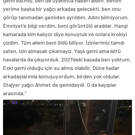
gemi batmış, ben de uyanınca haberi aldım. Benim
yerime başka bir yağcı arkadaş gelecekti, ben onu
görüp tanımadan gemiden ayrıldım. Adını bilmiyorum.
Emniyet’e bilgi verdim, beni görüntülü aradılar. Hangi
kamarada kim kalıyor diye konuştuk ve onlara krokiyi
çizdim. Tüm ailem beni öldü biliyor. İzinlerimiz tamdı
zaten, izin almasak çıkamayız. Yaşlı gemi ama kötü
havalarda da çıkıyorduk. 2021’deki kazada ben yoktum.
Eski gemi olduğu için su almış olabilir. Düne kadar
arkadaşlarımla konuşuyordum, birden yok oldular.
Stajyer yağcı Ahmet de gemideydi. O da kayıplar
arasında.”