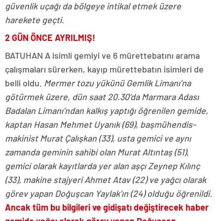
güvenlik uçağı da bölgeye intikal etmek üzere
harekete geçti.
2 GÜN ÖNCE AYRILMIŞ!
BATUHAN A isimli gemiyi ve 6 mürettebatını arama
çalışmaları sürerken, kayıp mürettebatın isimleri de
belli oldu.
Mermer tozu yükünü Gemlik Limanı’na
götürmek üzere, dün saat 20.30’da Marmara Adası
Badalan Limanı’ndan kalkış yaptığı öğrenilen gemide,
kaptan Hasan Mehmet Uyanık (69), başmühendis-
makinist Murat Çalışkan (33), usta gemici ve aynı
zamanda geminin sahibi olan Murat Altıntaş (51),
gemici olarak kayıtlarda yer alan aşçı Zeynep Kılınç
(33), makine stajyeri Ahmet Atav (22) ve yağcı olarak
görev yapan Doğuşcan Yaylak’ın (24) olduğu öğrenildi.
Ancak tüm bu bilgileri ve gidişatı değiştirecek haber
gemide yağcı olarak görev yapan Doğuşcan