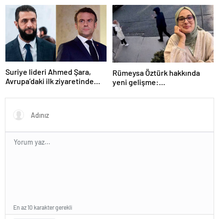
içerisinde kongre kararları
açıklanacak
Suriye lideri Ahmed Şara,
Rümeysa Öztürk hakkında
Avrupa’daki ilk ziyaretinde
yeni gelişme:
Macron ile görüşecek
Avukatları naklinin
geciktirilmemesini istedi
En az 10 karakter gerekli