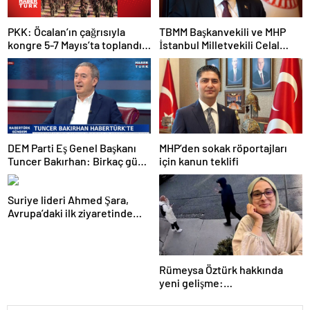
PKK: Öcalan’ın çağrısıyla
TBMM Başkanvekili ve MHP
kongre 5-7 Mayıs’ta toplandı!
İstanbul Milletvekili Celal
Tarihi bir karar alındı!
Adan: Kan ve kin devri
kapanmıştır
DEM Parti Eş Genel Başkanı
MHP’den sokak röportajları
Tuncer Bakırhan: Birkaç gün
için kanun teklifi
içerisinde kongre kararları
açıklanacak
Suriye lideri Ahmed Şara,
Avrupa’daki ilk ziyaretinde
Macron ile görüşecek
Rümeysa Öztürk hakkında
yeni gelişme:
Avukatları naklinin
geciktirilmemesini istedi