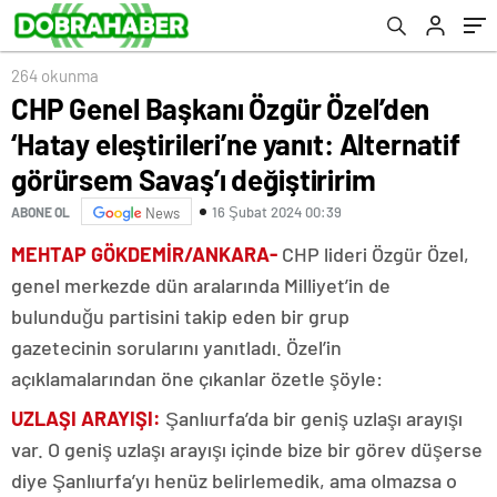
Savaş’ı değiştiririm
264 okunma
CHP Genel Başkanı Özgür Özel’den
‘Hatay eleştirileri’ne yanıt: Alternatif
görürsem Savaş’ı değiştiririm
16 Şubat 2024 00:39
ABONE OL
News
MEHTAP GÖKDEMİR/ANKARA-
CHP lideri Özgür Özel,
genel merkezde dün aralarında Milliyet’in de
bulunduğu partisini takip eden bir grup
gazetecinin sorularını yanıtladı. Özel’in
açıklamalarından öne çıkanlar özetle şöyle:
UZLAŞI ARAYIŞI:
Şanlıurfa’da bir geniş uzlaşı arayışı
var. O geniş uzlaşı arayışı içinde bize bir görev düşerse
diye Şanlıurfa’yı henüz belirlemedik, ama olmazsa o