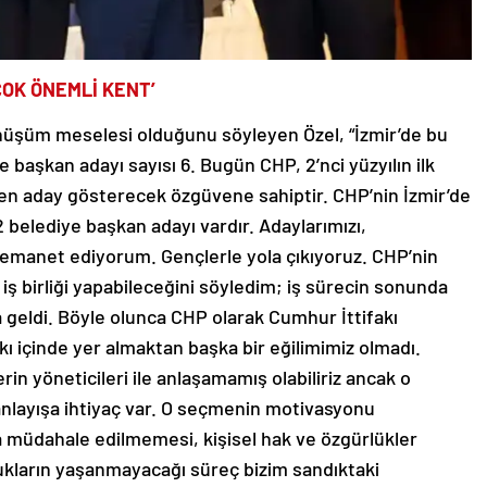
ÇOK ÖNEMLİ KENT’
önüşüm meselesi olduğunu söyleyen Özel, “İzmir’de bu
 başkan adayı sayısı 6. Bugün CHP, 2’nci yüzyılın ilk
en aday gösterecek özgüvene sahiptir. CHP’nin İzmir’de
12 belediye başkan adayı vardır. Adaylarımızı,
 emanet ediyorum. Gençlerle yola çıkıyoruz. CHP’nin
iş birliği yapabileceğini söyledim; iş sürecin sonunda
a geldi. Böyle olunca CHP olarak Cumhur İttifakı
fakı içinde yer almaktan başka bir eğilimimiz olmadı.
rin yöneticileri ile anlaşamamış olabiliriz ancak o
anlayışa ihtiyaç var. O seçmenin motivasyonu
 müdahale edilmemesi, kişisel hak ve özgürlükler
ukların yaşanmayacağı süreç bizim sandıktaki