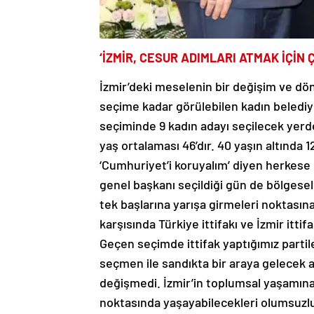
‘İZMİR, CESUR ADIMLARI ATMAK İÇİN 
İzmir’deki meselenin bir değişim ve d
seçime kadar görülebilen kadın belediye
seçiminde 9 kadın adayı seçilecek yerd
yaş ortalaması 46’dır. 40 yaşın altında 
‘Cumhuriyet’i koruyalım’ diyen herkese
genel başkanı seçildiği gün de bölgesel 
tek başlarına yarışa girmeleri noktasın
karşısında Türkiye ittifakı ve İzmir itti
Geçen seçimde ittifak yaptığımız partile
seçmen ile sandıkta bir araya gelecek 
değişmedi. İzmir’in toplumsal yaşamına
noktasında yaşayabilecekleri olumsuzl