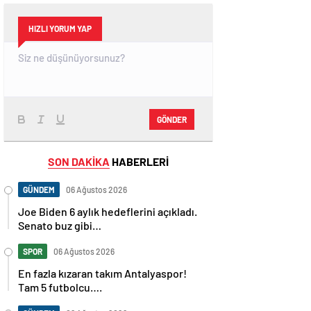
HIZLI YORUM YAP
GÖNDER
SON DAKİKA
HABERLERİ
GÜNDEM
06 Ağustos 2026
Joe Biden 6 aylık hedeflerini açıkladı.
Senato buz gibi…
SPOR
06 Ağustos 2026
En fazla kızaran takım Antalyaspor!
Tam 5 futbolcu….