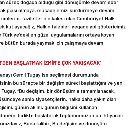
yan süreç doğada olduğu gibi dönüşümle devam eder.
n takipçisi olmaya, mücadelemizi sürdürmeye devam
mlerini, faziletlerinin kalesi olan Cumhuriyet Halk
ek kutlayacağız. Halkın talepleri yegane yol göstericimiz
e Türkiye’deki en güzel uygulamalarını ortaya koyan
ak ve bütün burada yaymak için çalışmaya devam
R’DEN BAŞLATMAK İZMİR’E ÇOK YAKIŞACAK’
 adayı Cemil Tugay ise seçilmesi durumunda
tisinin bu süreçte bir değişim süreci başlattığını ve yeni
an Tugay, “Bu değişim, bir dönüşümle tamamlanacak.
üşünceye sahip siyasetçilerin, halka daha yakın olan
isini, günün aklını, günün bilgisini kullanan
r dönemi birlikte başlatarak toplumumuzun bu ihtiyacını
arınızdayız. Buna talibiz. Bu değişim ve dönüşüm