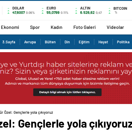
DOLAR
EURO
ALTIN
BITCOIN
47,6007
55,0799
6.526,62
%
0.06%
0.11%
0,47
Ekonomi
Spor
Kadın
Foto Galeri
Videolar
3.Sayfa
Avrupa
Bülten
Din
Eğitim
Hayat
Politika
ür Özel: Gençlerle yola çıkıyoruz
zel: Gençlerle yola çıkıyoru