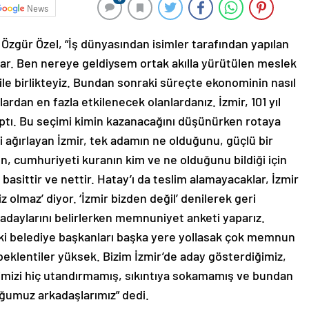
News
zgür Özel, “İş dünyasından isimler tarafından yapılan
ar. Ben nereye geldiysem ortak akılla yürütülen meslek
ı ile birlikteyiz. Bundan sonraki süreçte ekonominin nasıl
rdan en fazla etkilenecek olanlardanız. İzmir, 101 yıl
aptı. Bu seçimi kimin kazanacağını düşünürken rotaya
 ağırlayan İzmir, tek adamın ne olduğunu, güçlü bir
ın, cumhuriyeti kuranın kim ve ne olduğunu bildiği için
sittir ve nettir. Hatay’ı da teslim alamayacaklar, İzmir
 olmaz’ diyor. ‘İzmir bizden değil’ denilerek geri
n adaylarını belirlerken memnuniyet anketi yaparız.
aki belediye başkanları başka yere yollasak çok memnun
 beklentiler yüksek. Bizim İzmir’de aday gösterdiğimiz,
imizi hiç utandırmamış, sıkıntıya sokamamış ve bundan
ğumuz arkadaşlarımız” dedi.