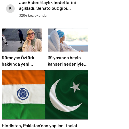
Joe Biden 6 aylık hedeflerini
açıkladı. Senato buz gibi…
5
3204 kez okundu
Rümeysa Öztürk
39 yaşında beyin
hakkında yeni
kanseri nedeniyle
gelişme:
öldü: Görmezden
Avukatları naklinin
geldiği 2 işaret
geciktirilmemesini
vardı
istedi
Hindistan, Pakistan’dan yapılan ithalatı