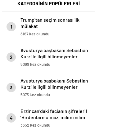
KATEGORİNİN POPÜLERLERİ
Trump’tan seçim sonrası ilk
mülakat
1
8167 kez okundu
Avusturya başbakanı Sebastian
Kurz ile ilgili bilinmeyenler
2
5099 kez okundu
Avusturya başbakanı Sebastian
Kurz ile ilgili bilinmeyenler
3
5073 kez okundu
Erzincan’daki facianın şifreleri!
‘Birdenbire olmaz, milim milim
4
kayar’
3352 kez okundu