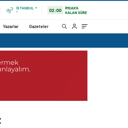
İMSAK'A
İSTANBUL
02:00
KALAN SÜRE
°
Yazarlar
Gazeteler
z