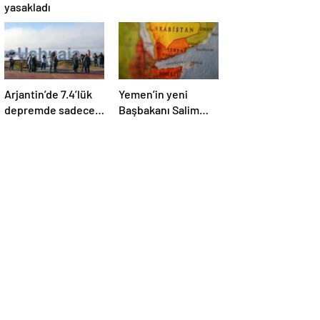
yasakladı
Arjantin’de 7.4’lük
Yemen’in yeni
depremde sadece
Başbakanı Salim
mobilyalar sallandı
Salih Bin Brik oldu