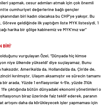
enileri yapmak, cesur adımları atmak için çok önemli
kentte cumhuriyet değerlerine bağlı gençler
aşkanından biri kadın olacaksa bu CHP’ye yakışır. Bu
 Göreve geldiğinde ilk yaptığım liste MYK listesiydi. 1
acağı harika bir gölge kabinemiz ve MYK’mız var”
 BİRİ’
 olduğunu vurgulayan Özel, “Dünyada hiç kimse
syon niye ülkende yükseldi’ diye suçlayamaz. Bunu
haksızdır, Amerika’da da, Hollanda’da da, Çin’de de,
zinciri kırılmıştır. Ulaşım aksamıştır ve sürecin tamamı
 bir arada. Yüzde 1 enflasyonlar 4-5’e, yüzde 3’lük
n, 11’e çıktığında bütün dünyadaki ekonomi yönetimleri o
enflasyonun biraz üzerinde faiz teklif ederek, paranın
 artışını daha da körükleyecek işler yapmaması için