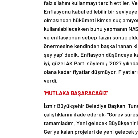
faiz silahını kullanmayı tercih ettiler. Ve
Enflasyonu kabul edilebilir bir seviyey
olmasından hükümeti kimse suçlamıyor. B
kullanılabilecekken bunu yapmanın NAS’
ve enflasyonun sebep faizin sonuç old
önermesine kendinden başka inanan kim
şey yap’ dedik. Enflasyon düşünceye k
iyi, güzel AK Parti söylemi; ‘2027 yılı
olana kadar fiyatlar düşmüyor. Fiyatla
verdi.
‘MUTLAKA BAŞARACAĞIZ’
İzmir Büyükşehir Belediye Başkanı Tunç
çalıştıklarını ifade ederek, “Görev süre
tamamladım. Yeni gelecek Büyükşehir Be
Geriye kalan projeleri de yeni gelece