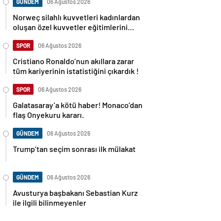
GÜNDEM
06 Ağustos 2026
Norweç silahlı kuvvetleri kadınlardan
oluşan özel kuvvetler eğitimlerini
başlattı.
SPOR
06 Ağustos 2026
Cristiano Ronaldo’nun akıllara zarar
tüm kariyerinin istatistiğini çıkardık !
SPOR
06 Ağustos 2026
Galatasaray’a kötü haber! Monaco’dan
flaş Onyekuru kararı.
GÜNDEM
06 Ağustos 2026
Trump’tan seçim sonrası ilk mülakat
GÜNDEM
06 Ağustos 2026
Avusturya başbakanı Sebastian Kurz
ile ilgili bilinmeyenler