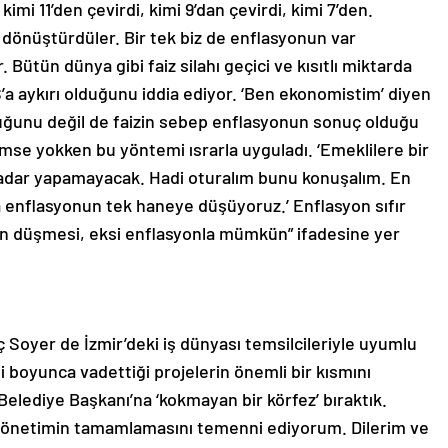
 kimi 11’den çevirdi, kimi 9’dan çevirdi, kimi 7’den.
e dönüştürdüler. Bir tek biz de enflasyonun var
ütün dünya gibi faiz silahı geçici ve kısıtlı miktarda
a aykırı olduğunu iddia ediyor. ‘Ben ekonomistim’ diyen
uğunu değil de faizin sebep enflasyonun sonuç olduğu
se yokken bu yöntemi ısrarla uyguladı. ‘Emeklilere bir
adar yapamayacak. Hadi oturalım bunu konuşalım. En
nda enflasyonun tek haneye düşüyoruz.’ Enflasyon sıfır
rın düşmesi, eksi enflasyonla mümkün” ifadesine yer
 Soyer de İzmir’deki iş dünyası temsilcileriyle uyumlu
si boyunca vadettiği projelerin önemli bir kısmını
lediye Başkanı’na ‘kokmayan bir körfez’ bıraktık.
k yönetimin tamamlamasını temenni ediyorum. Dilerim ve