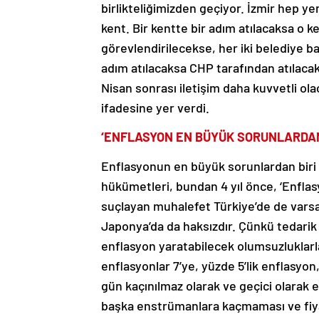
birlikteliğimizden geçiyor. İzmir hep y
kent. Bir kentte bir adım atılacaksa o 
görevlendirilecekse, her iki belediye b
adım atılacaksa CHP tarafından atılacak.
Nisan sonrası iletişim daha kuvvetli ol
ifadesine yer verdi.
‘ENFLASYON EN BÜYÜK SORUNLARDAN
Enflasyonun en büyük sorunlardan biri
hükümetleri, bundan 4 yıl önce, ‘Enfla
suçlayan muhalefet Türkiye’de de varsa 
Japonya’da da haksızdır. Çünkü tedarik 
enflasyon yaratabilecek olumsuzluklarla
enflasyonlar 7’ye, yüzde 5’lik enflasyo
gün kaçınılmaz olarak ve geçici olarak 
başka enstrümanlara kaçmaması ve fiyat