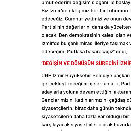
umut ederim değişim sloganı ile başla
Biz İzmir’de ektiğimiz her bir tohumu
edeceğiz. Cumhuriyetimizi ve onun devri
Partisi’nin değerlerini daha da yücelter
olacak. Ben demokrasinin kalesi olan v
İzmir’de bu şanlı mirası ileriye taşım
edeceğim. Mutlaka başaracağız” dedi.
‘DEĞİŞİM VE DÖNÜŞÜM SÜRECİNİ İZMİ
CHP İzmir Büyükşehir Belediye başkan
gerçekleştireceği projeleri anlattı. Par
adaylarla yoluna devam ettiğini aktar
Gençlerimizin, kadınlarımızın, çağdaş d
siyasetçilerin, biraz daha günün teknoloj
siyasetçilerin daha fazla var olduğu bi
karşılayacak siyasetçiler olarak huzurl