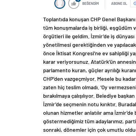
BEĞENDİM
ABONE OL
Toplantıda konuşan CHP Genel Başkanı Ö
tüm konuşmalarda iş birliği, eşgüdüm v
örgütleri ile geldim. İzmir’de iş dünyas
yönetilmesi gerektiğinden ve yapılacakla
önce İktisat Kongresi’ne ev sahipliği y
karar veriyorsunuz. Atatürk’ün annesini
parlamento kuran, güçler ayrılığı kuran
CHP’den vazgeçmiyor. Mesele bu kadar ba
zaten hiç teslim olmadı. ‘Oy vermezseniz
bırakılmaya çalışılıyor. Belediye başka
İzmir’de seçmenin notu kırıktır. Burad
olunan hizmetler anlatılır ama İzmir’de
göstermediğimiz tüm adaylarımız, part
sonraki, dönemler için çok umutlu oldu