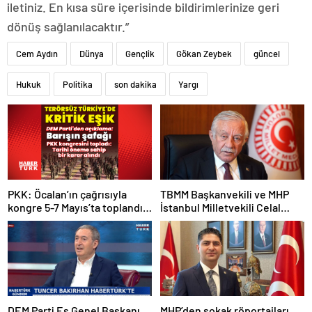
iletiniz. En kısa süre içerisinde bildirimlerinize geri
dönüş sağlanılacaktır.”
Cem Aydın
Dünya
Gençlik
Gökan Zeybek
güncel
Hukuk
Politika
son dakika
Yargı
PKK: Öcalan’ın çağrısıyla
TBMM Başkanvekili ve MHP
kongre 5-7 Mayıs’ta toplandı!
İstanbul Milletvekili Celal
Tarihi bir karar alındı!
Adan: Kan ve kin devri
kapanmıştır
DEM Parti Eş Genel Başkanı
MHP’den sokak röportajları