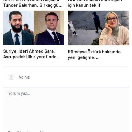
Tuncer Bakırhan: Birkaç gün
için kanun teklifi
içerisinde kongre kararları
açıklanacak
Suriye lideri Ahmed Şara,
Rümeysa Öztürk hakkında
Avrupa’daki ilk ziyaretinde
yeni gelişme:
Macron ile görüşecek
Avukatları naklinin
geciktirilmemesini istedi