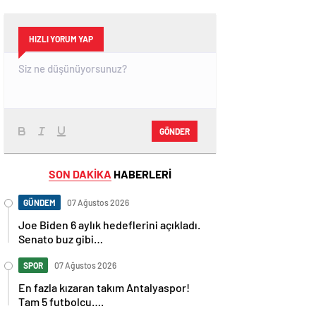
HIZLI YORUM YAP
GÖNDER
SON DAKİKA
HABERLERİ
GÜNDEM
07 Ağustos 2026
Joe Biden 6 aylık hedeflerini açıkladı.
Senato buz gibi…
SPOR
07 Ağustos 2026
En fazla kızaran takım Antalyaspor!
Tam 5 futbolcu….