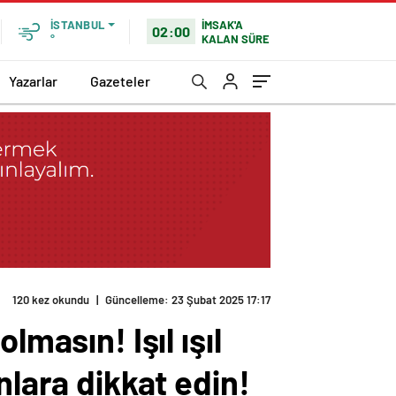
İMSAK'A
İSTANBUL
02:00
KALAN SÜRE
°
Yazarlar
Gazeteler
120 kez okundu
|
Güncelleme: 23 Şubat 2025 17:17
masın! Işıl ışıl
nlara dikkat edin!