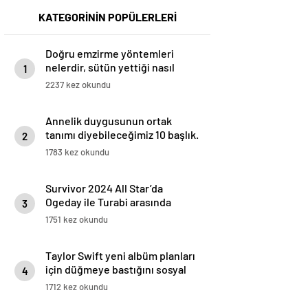
KATEGORİNİN POPÜLERLERİ
Doğru emzirme yöntemleri
nelerdir, sütün yettiği nasıl
1
anlaşılır?
2237 kez okundu
Annelik duygusunun ortak
tanımı diyebileceğimiz 10 başlık.
2
1783 kez okundu
Survivor 2024 All Star’da
Ogeday ile Turabi arasında
3
gerginlik tırmandı! Adaya veda
1751 kez okundu
eden isim belli oldu
Taylor Swift yeni albüm planları
için düğmeye bastığını sosyal
4
medyadan duyurdu!
1712 kez okundu