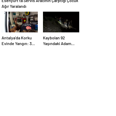
Esenyurt’ta Servis Aracının Çarptığı Çocuk
Ağır Yaralandı
Antalya’da Korku
Kaybolan 92
Evinde Yangın: 3
Yaşındaki Adam
Çalışan Yaralandı
Ormanda Bulundu