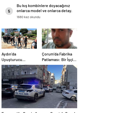
Bu kış kombinlere doyacağınız
onlarca model ve onlarca detay.
5
1680 kez okundu
Aydın’da
Çorum’da Fabrika
Uyuşturucu
Patlaması: Bir İşçi
Operasyonu: 15
Hayatını Kaybetti
Tutuklama