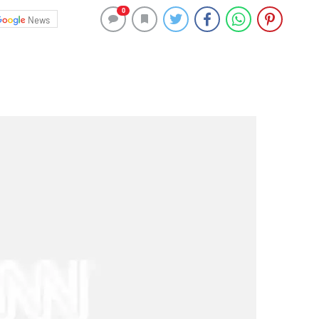
0
News