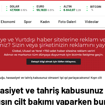
DOLAR
EURO
ALTIN
BITCOIN
47,7008
55,1920
6.640,97
%
0.15%
0.31%
2,29
Ekonomi
Spor
Kadın
Foto Galeri
Videolar
luğu, hassasiyet ve tahriş kabusunuz olmasın! Işıl ışıl parlayacaksınız! Kışın cilt
asiyet ve tahriş kabusunuz ol
ışın cilt bakımı yaparken bu