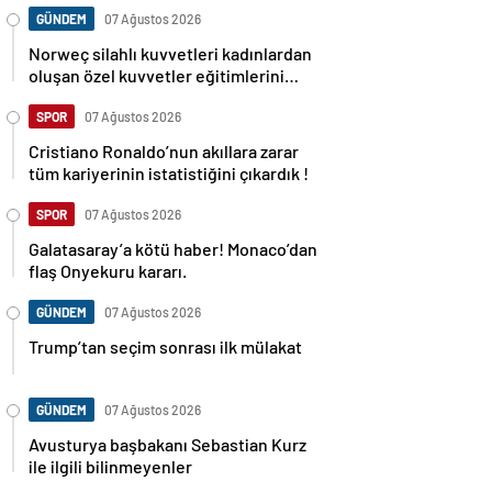
GÜNDEM
07 Ağustos 2026
Norweç silahlı kuvvetleri kadınlardan
oluşan özel kuvvetler eğitimlerini
başlattı.
SPOR
07 Ağustos 2026
Cristiano Ronaldo’nun akıllara zarar
tüm kariyerinin istatistiğini çıkardık !
SPOR
07 Ağustos 2026
Galatasaray’a kötü haber! Monaco’dan
flaş Onyekuru kararı.
GÜNDEM
07 Ağustos 2026
Trump’tan seçim sonrası ilk mülakat
GÜNDEM
07 Ağustos 2026
Avusturya başbakanı Sebastian Kurz
ile ilgili bilinmeyenler