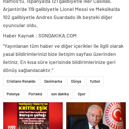
Ramos’tu. İspanya’da 121 galibiyetle Iker Casillas,
Arjantin’de 119 galibiyetle Lionel Messi ve Meksika’da
102 galibiyetle Andres Guardado ilk beşteki diğer
oyuncular oldu.
Haber Kaynak : SONDAKIKA.COM
“Yayınlanan tüm haber ve diğer içerikler ile ilgili olarak
yasal bildirimlerinizi bize iletişim sayfası üzerinden
iletiniz. En kısa süre içerisinde bildirimlerinize geri
dönüş sağlanılacaktır.”
Cristiano Ronaldo
Danimarka
Dünya
futbol
Polonya
Portekiz
son dakika
Spor