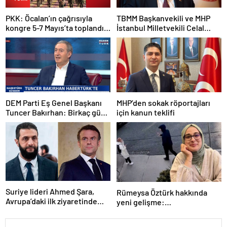
PKK: Öcalan’ın çağrısıyla
TBMM Başkanvekili ve MHP
kongre 5-7 Mayıs’ta toplandı!
İstanbul Milletvekili Celal
Tarihi bir karar alındı!
Adan: Kan ve kin devri
kapanmıştır
DEM Parti Eş Genel Başkanı
MHP’den sokak röportajları
Tuncer Bakırhan: Birkaç gün
için kanun teklifi
içerisinde kongre kararları
açıklanacak
Suriye lideri Ahmed Şara,
Rümeysa Öztürk hakkında
Avrupa’daki ilk ziyaretinde
yeni gelişme:
Macron ile görüşecek
Avukatları naklinin
geciktirilmemesini istedi