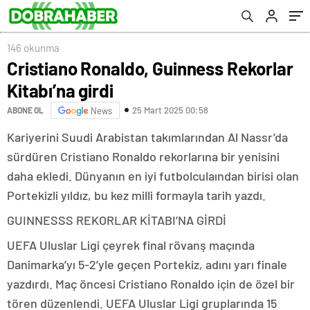
146 okunma
Cristiano Ronaldo, Guinness Rekorlar
Kitabı’na girdi
25 Mart 2025 00:58
ABONE OL
News
Kariyerini Suudi Arabistan takımlarından Al Nassr’da
sürdüren Cristiano Ronaldo rekorlarına bir yenisini
daha ekledi. Dünyanın en iyi futbolculaından birisi olan
Portekizli yıldız, bu kez milli formayla tarih yazdı.
GUINNESSS REKORLAR KİTABI’NA GİRDİ
UEFA Uluslar Ligi çeyrek final rövanş maçında
Danimarka’yı 5-2’yle geçen Portekiz, adını yarı finale
yazdırdı. Maç öncesi Cristiano Ronaldo için de özel bir
tören düzenlendi. UEFA Uluslar Ligi gruplarında 15