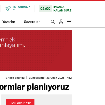
İMSAK'A
İSTANBUL
02:00
KALAN SÜRE
°
Yazarlar
Gazeteler
127 kez okundu
|
Güncelleme: 23 Ocak 2025 17:12
ormlar planlıyoruz
HIZLI YORUM YAP