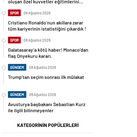
oluşan özel kuvvetler eğitimlerini
başlattı.
SPOR
09 Ağustos 2026
Cristiano Ronaldo’nun akıllara zarar
tüm kariyerinin istatistiğini çıkardık !
SPOR
09 Ağustos 2026
Galatasaray’a kötü haber! Monaco’dan
flaş Onyekuru kararı.
GÜNDEM
09 Ağustos 2026
Trump’tan seçim sonrası ilk mülakat
GÜNDEM
09 Ağustos 2026
Avusturya başbakanı Sebastian Kurz
ile ilgili bilinmeyenler
KATEGORİNİN POPÜLERLERİ