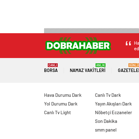
Ha
ed
CANLI
ANLIK
GÜNLÜ
BORSA
NAMAZ VAKITLERI
GAZETELE
Hava Durumu Dark
Canlı Tv Dark
Yol Durumu Dark
Yayın Akışları Dark
Canlı Tv Light
Nöbetçi Eczaneler
Son Dakika
smm panel