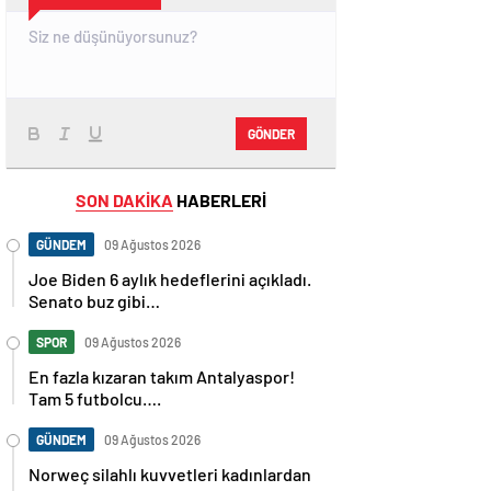
GÖNDER
SON DAKİKA
HABERLERİ
GÜNDEM
09 Ağustos 2026
Joe Biden 6 aylık hedeflerini açıkladı.
Senato buz gibi…
SPOR
09 Ağustos 2026
En fazla kızaran takım Antalyaspor!
Tam 5 futbolcu….
GÜNDEM
09 Ağustos 2026
Norweç silahlı kuvvetleri kadınlardan