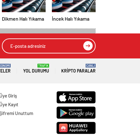
Dikmen Halı Yıkama
İncek Halı Yıkama
KONOMİ
TRAFİK
CANLI
TELER
YOL DURUMU
KRIPTO PARALAR
Üye Giriş
Üye Kayıt
Şifremi Unuttum