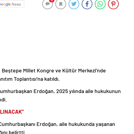
0
News
Beştepe Millet Kongre ve Kültür Merkezi’nde
ıtım Toplantısı’na katıldı.
Cumhurbaşkan Erdoğan, 2025 yılında aile hukukunun
ndi.
ALINACAK”
latan Cumhurbaşkanı Erdoğan, aile hukukunda yaşanan
nı belirtti.