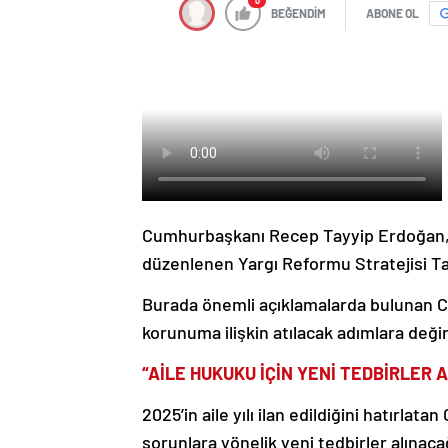
0
BEĞENDİM
ABONE OL
Cumhurbaşkanı Recep Tayyip Erdoğan, 
düzenlenen Yargı Reformu Stratejisi Tan
Burada önemli açıklamalarda bulunan 
korunuma ilişkin atılacak adımlara deği
“AİLE HUKUKU İÇİN YENİ TEDBİRLER 
2025’in aile yılı ilan edildiğini hatır
sorunlara yönelik yeni tedbirler alınacağı