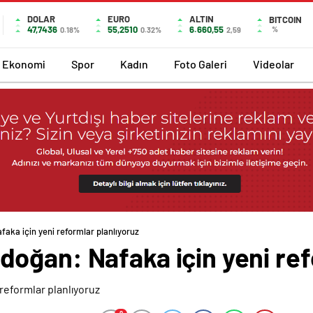
DOLAR
EURO
ALTIN
BITCOIN
47,7436
55,2510
6.660,55
%
0.18%
0.32%
2,59
Ekonomi
Spor
Kadın
Foto Galeri
Videolar
ka için yeni reformlar planlıyoruz
oğan: Nafaka için yeni ref