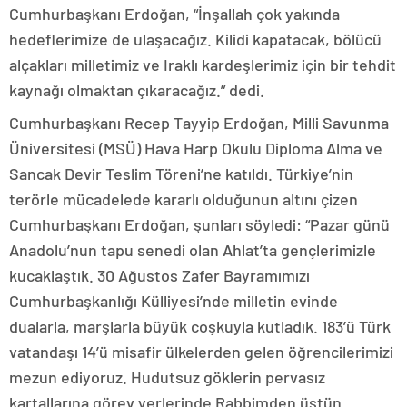
Cumhurbaşkanı Erdoğan, “İnşallah çok yakında
hedeflerimize de ulaşacağız. Kilidi kapatacak, bölücü
alçakları milletimiz ve Iraklı kardeşlerimiz için bir tehdit
kaynağı olmaktan çıkaracağız.” dedi.
Cumhurbaşkanı Recep Tayyip Erdoğan, Milli Savunma
Üniversitesi (MSÜ) Hava Harp Okulu Diploma Alma ve
Sancak Devir Teslim Töreni’ne katıldı. Türkiye’nin
terörle mücadelede kararlı olduğunun altını çizen
Cumhurbaşkanı Erdoğan, şunları söyledi: “Pazar günü
Anadolu’nun tapu senedi olan Ahlat’ta gençlerimizle
kucaklaştık. 30 Ağustos Zafer Bayramımızı
Cumhurbaşkanlığı Külliyesi’nde milletin evinde
dualarla, marşlarla büyük coşkuyla kutladık. 183’ü Türk
vatandaşı 14’ü misafir ülkelerden gelen öğrencilerimizi
mezun ediyoruz. Hudutsuz göklerin pervasız
kartallarına görev yerlerinde Rabbimden üstün