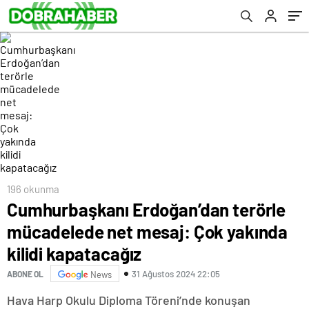
kapatacağız
196 okunma
Cumhurbaşkanı Erdoğan’dan terörle
mücadelede net mesaj: Çok yakında
kilidi kapatacağız
31 Ağustos 2024 22:05
ABONE OL
News
Hava Harp Okulu Diploma Töreni’nde konuşan