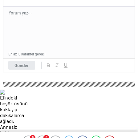
En az 10 karakter gerekli
Gönder
0
0
0
0