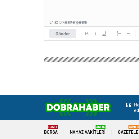
En az 10 karakter gerekli
Gönder
Dobra Haber
Gündem
Politika
TBMM Başkanı 
TBMM Başkanı Kurt