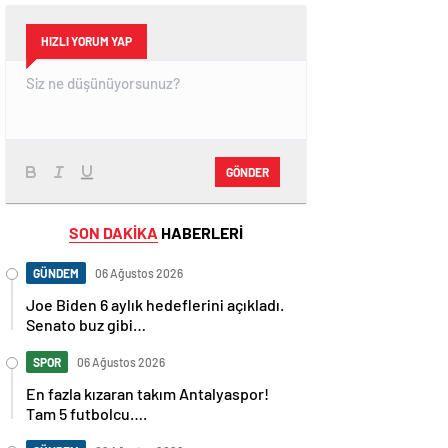
HIZLI YORUM YAP
GÖNDER
SON DAKİKA
HABERLERİ
GÜNDEM
06 Ağustos 2026
Joe Biden 6 aylık hedeflerini açıkladı.
Senato buz gibi…
SPOR
06 Ağustos 2026
En fazla kızaran takım Antalyaspor!
Tam 5 futbolcu….