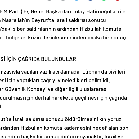
DEM Parti) Eş Genel Başkanları Tülay Hatimoğulları ile
Nasrallah’ın Beyrut’ta İsrail saldırısı sonucu
n’daki siber saldırılarının ardından Hizbullah komuta
rı bölgesel krizin derinleşmesinden başka bir sonuç
ESİ İÇİN ÇAĞRIDA BULUNDULAR
mzasıyla yapılan yazılı açıklamada, Lübnan’da sivilleri
i için yaptıkları çağrıyı yineledikleri belirtildi.
r Güvenlik Konseyi ve diğer ilgili uluslararası
urdurulması için derhal harekete geçilmesi için çağrıda
i:
ut’ta İsrail saldırısı sonucu öldürülmesini kınıyoruz.
nın ardından Hizbullah komuta kademesini hedef alan son
mesinden başka bir sonuç doğurmayacaktır. İsrail ve