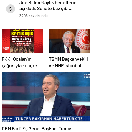
Joe Biden 6 aylık hedeflerini
açıkladı. Senato buz gibi…
5
3205 kez okundu
PKK: Öcalan’ın
TBMM Başkanvekili
çağrısıyla kongre 5-
ve MHP İstanbul
7 Mayıs’ta toplandı!
Milletvekili Celal
Tarihi bir karar
Adan: Kan ve kin
alındı!
devri kapanmıştır
DEM Parti Eş Genel Başkanı Tuncer