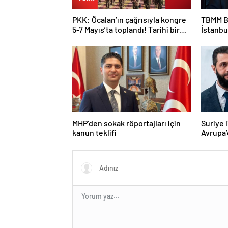
PKK: Öcalan’ın çağrısıyla kongre
TBMM B
5-7 Mayıs’ta toplandı! Tarihi bir
İstanbu
karar alındı!
Kan ve 
MHP’den sokak röportajları için
Suriye 
kanun teklifi
Avrupa’
Macron 