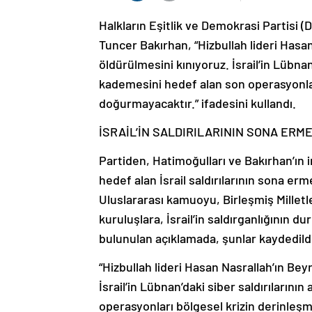
Halkların Eşitlik ve Demokrasi Partisi (
Tuncer Bakırhan, “Hizbullah lideri Hasan 
öldürülmesini kınıyoruz. İsrail’in Lübna
kademesini hedef alan son operasyonla
doğurmayacaktır.” ifadesini kullandı.
İSRAİL’İN SALDIRILARININ SONA ERM
Partiden, Hatimoğulları ve Bakırhan’ın i
hedef alan İsrail saldırılarının sona ermes
Uluslararası kamuoyu, Birleşmiş Milletle
kuruluşlara, İsrail’in saldırganlığının d
bulunulan açıklamada, şunlar kaydedild
“Hizbullah lideri Hasan Nasrallah’ın Beyr
İsrail’in Lübnan’daki siber saldırıları
operasyonları bölgesel krizin derinleş