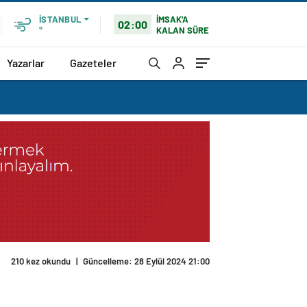
İMSAK'A
İSTANBUL
02:00
KALAN SÜRE
°
Yazarlar
Gazeteler