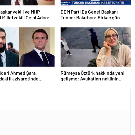
aşkanvekili ve MHP
DEM Parti Eş Genel Başkanı
l Milletvekili Celal Adan:
Tuncer Bakırhan: Birkaç gün
kin devri kapanmıştır
içerisinde kongre kararları
açıklanacak
lideri Ahmed Şara,
Rümeysa Öztürk hakkında yeni
daki ilk ziyaretinde
gelişme: Avukatları naklinin
ile görüşecek
geciktirilmemesini istedi