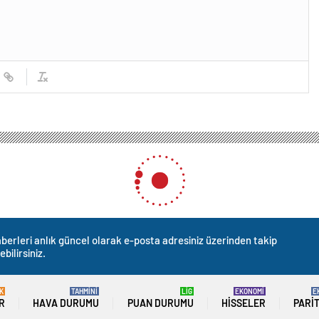
Kurtulmuş: İlhak politikasının vahim sonucu
ulmuş: İlhak politikasının