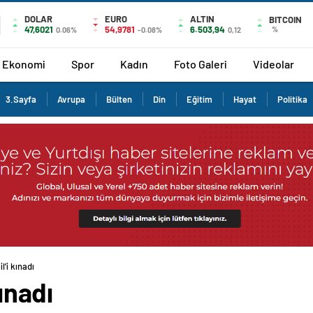
DOLAR
EURO
ALTIN
BITCOIN
47,6021
54,9781
6.503,94
%
0.06%
-0.08%
0,12
Ekonomi
Spor
Kadın
Foto Galeri
Videolar
3.Sayfa
Avrupa
Bülten
Din
Eğitim
Hayat
Politika
l’i kınadı
kınadı