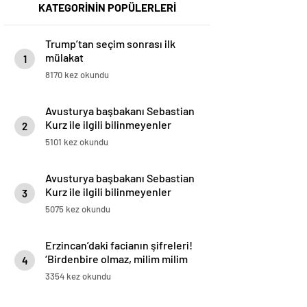
KATEGORİNİN POPÜLERLERİ
Trump’tan seçim sonrası ilk
mülakat
1
8170 kez okundu
Avusturya başbakanı Sebastian
Kurz ile ilgili bilinmeyenler
2
5101 kez okundu
Avusturya başbakanı Sebastian
Kurz ile ilgili bilinmeyenler
3
5075 kez okundu
Erzincan’daki facianın şifreleri!
‘Birdenbire olmaz, milim milim
4
kayar’
3354 kez okundu