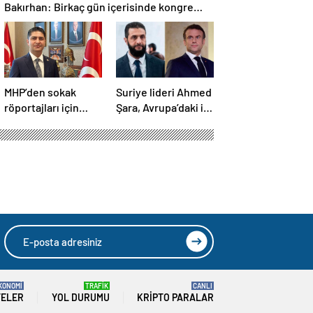
Bakırhan: Birkaç gün içerisinde kongre
kararları açıklanacak
MHP’den sokak
Suriye lideri Ahmed
röportajları için
Şara, Avrupa’daki ilk
kanun teklifi
ziyaretinde Macron
ile görüşecek
 vahim sonucu
HIZLI YORUM YAP