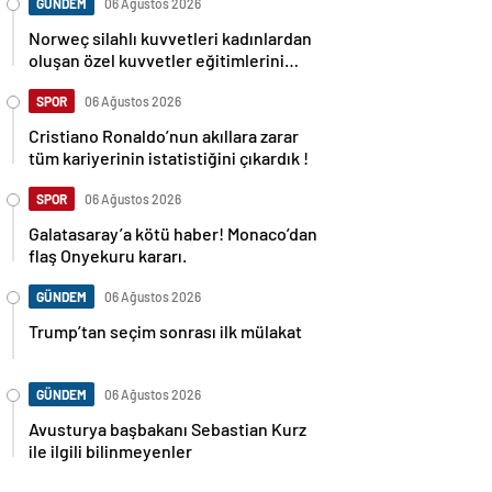
GÜNDEM
06 Ağustos 2026
Norweç silahlı kuvvetleri kadınlardan
oluşan özel kuvvetler eğitimlerini
başlattı.
SPOR
06 Ağustos 2026
Cristiano Ronaldo’nun akıllara zarar
tüm kariyerinin istatistiğini çıkardık !
SPOR
06 Ağustos 2026
Galatasaray’a kötü haber! Monaco’dan
flaş Onyekuru kararı.
GÜNDEM
06 Ağustos 2026
Trump’tan seçim sonrası ilk mülakat
GÜNDEM
06 Ağustos 2026
Avusturya başbakanı Sebastian Kurz
ile ilgili bilinmeyenler