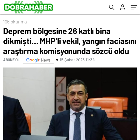
komisyonunda sözcü oldu
106 okunma
Deprem bölgesine 26 katlı bina
dikmişti… MHP’li vekil, yangın faciasını
araştırma komisyonunda sözcü oldu
15 Şubat 2025 11:34
ABONE OL
News