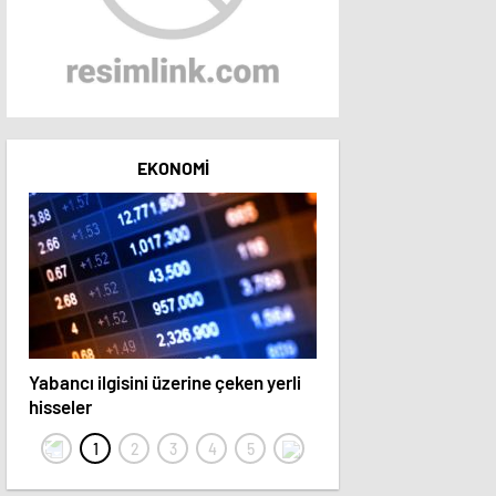
EKONOMI
Yabancı ilgisini üzerine çeken yerli
15 hisse hedef fiyatını 
hisseler