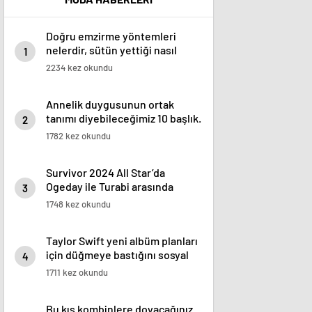
Doğru emzirme yöntemleri
nelerdir, sütün yettiği nasıl
1
anlaşılır?
2234 kez okundu
Annelik duygusunun ortak
tanımı diyebileceğimiz 10 başlık.
2
1782 kez okundu
Survivor 2024 All Star’da
Ogeday ile Turabi arasında
3
gerginlik tırmandı! Adaya veda
1748 kez okundu
eden isim belli oldu
Taylor Swift yeni albüm planları
için düğmeye bastığını sosyal
4
medyadan duyurdu!
1711 kez okundu
Bu kış kombinlere doyacağınız