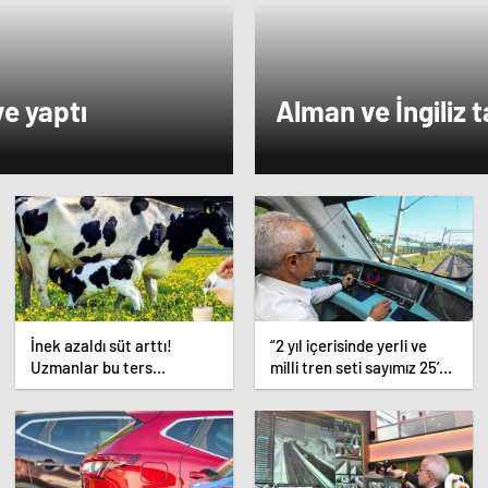
ve yaptı
Alman ve İngiliz t
İnek azaldı süt arttı!
“2 yıl içerisinde yerli ve
Uzmanlar bu ters
milli tren seti sayımız 25’e
orantının sebebini açıkladı
ulaşacak”