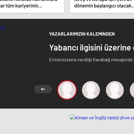
ar tüm kariyerinin
dönemin başlangıcı olacak
atistiğini çıkardık !
kararlar.
YAZARLARIMIZIN KALEMİNDEN
Yabancı ilgisini üzerine
Ermenistan'a verdiği Karabağ mesajında 
Azerbaycan Cumhuriyeti'nin ayrılmaz bir pa
etmeyen Başbakan Paşinyan Dağlık karaba
görüştü. Ermenistan'a verdiği desteği 
ise dikkat çeken bir ziyaret gerçekleştird