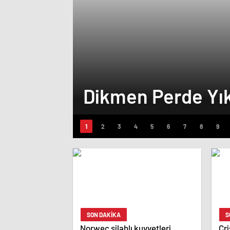
Dikmen Perde Y
SON DAKİKA
S
Norweç silahlı kuvvetleri
Cri