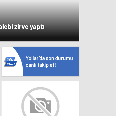
alebi zirve yaptı
Yollar’da son durumu
YOL
canlı takip et!
CANLI