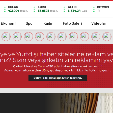
DOLAR
EURO
ALTIN
BITCOIN
47,6004
55,0303
6.534,24
%
0.06%
0.03%
0,59
Ekonomi
Spor
Kadın
Foto Galeri
Videolar