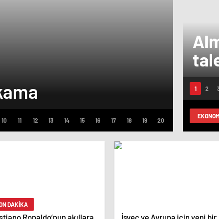
Alm
tal
ıkama
Dikm
EKONOM
ON DAKİKA
stiano Ronaldo’nun akıllara
İsveç ve Avrupa için yeni bir