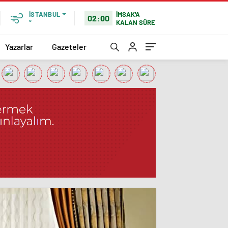
İMSAK'A
İSTANBUL
02:00
KALAN SÜRE
°
Yazarlar
Gazeteler