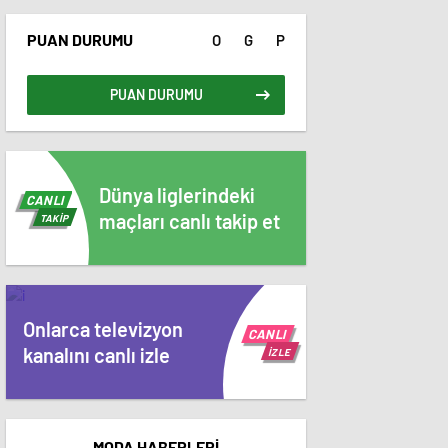
PUAN DURUMU
O
G
P
PUAN DURUMU
Dünya liglerindeki
CANLI
maçları canlı takip et
TAKİP
Onlarca televizyon
CANLI
kanalını canlı izle
İZLE
MODA HABERLERİ