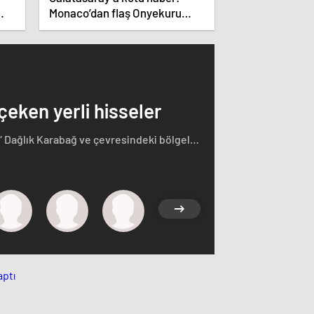
Monaco’dan flaş Onyekuru
kararı.
 çeken yerli hisseler
“ Dağlık Karabağ ve çevresindeki bölgeler
rçasıdır” dedi. İstifa çağrılarını kabul
ğ'ın sözde lideri Arayik Harutyunyan'la
saklamayan Fransa Cumhurbaşkanı Macron
i.