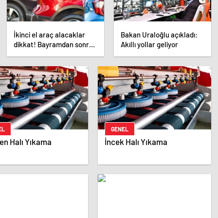
İkinci el araç alacaklar
Bakan Uraloğlu açıkladı:
dikkat! Bayramdan sonra
Akıllı yollar geliyor
fiyatlar artacak mı? İşte
cevabı…
EL
GENEL
en Halı Yıkama
İncek Halı Yıkama