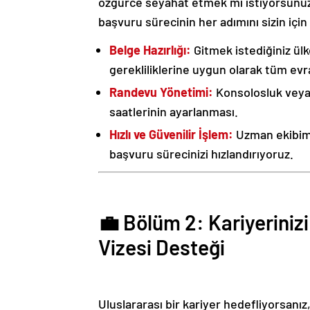
özgürce seyahat etmek mi istiyorsunuz? D
başvuru sürecinin her adımını sizin için 
Belge Hazırlığı:
Gitmek istediğiniz ül
gerekliliklerine uygun olarak tüm evra
Randevu Yönetimi:
Konsolosluk veya 
saatlerinin ayarlanması.
Hızlı ve Güvenilir İşlem:
Uzman ekibimiz
başvuru sürecinizi hızlandırıyoruz.
💼 Bölüm 2: Kariyeriniz
Vizesi Desteği
Uluslararası bir kariyer hedefliyorsanız