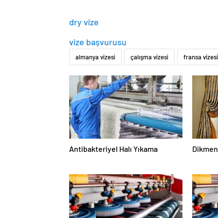
dry vize
vize başvurusu
almanya vizesi
çalışma vizesi
fransa vizesi
Antibakteriyel Halı Yıkama
Dikmen