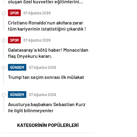
oluşan özel kuvvetler eğitimlerini
başlattı.
SPOR
07 Ağustos 2026
Cristiano Ronaldo’nun akıllara zarar
tüm kariyerinin istatistiğini çıkardık !
SPOR
07 Ağustos 2026
Galatasaray’a kötü haber! Monaco’dan
flaş Onyekuru kararı.
GÜNDEM
07 Ağustos 2026
Trump’tan seçim sonrası ilk mülakat
GÜNDEM
07 Ağustos 2026
Avusturya başbakanı Sebastian Kurz
ile ilgili bilinmeyenler
KATEGORİNİN POPÜLERLERİ