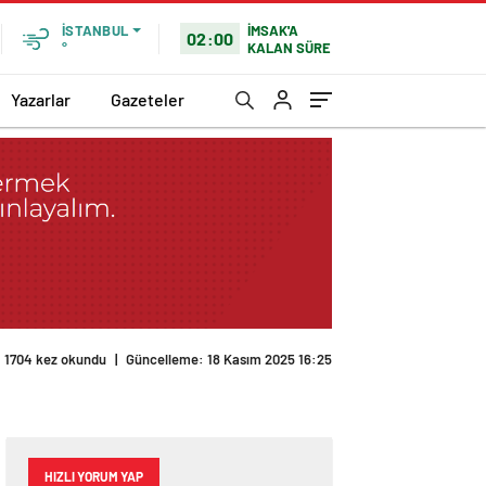
İMSAK'A
İSTANBUL
02:00
KALAN SÜRE
°
Yazarlar
Gazeteler
HIZLI YORUM YAP