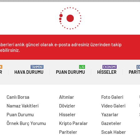
 Saç ve Kirpiklerde Etkili Sonuçlar
limi: Cilt, Saç ve Kirpiklerd