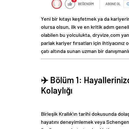
0
BEĞENDİM
ABONE OL
Yeni bir kıtayı keşfetmek ya da kariyeri
olursa olsun, ilk ve en kritik adım genel
olabilen bu yolculukta, dryvize.com ya
parlak kariyer fırsatları için ihtiyacınız 
çatı altında sunan uzman bir danışmanlı
✈️ Bölüm 1: Hayallerinizd
Kolaylığı
Birleşik Krallık'ın tarihi dokusunda dol
hayatını deneyimlemek veya Schengen 