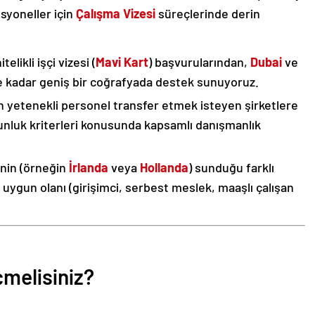
esyoneller için
Çalışma Vizesi
süreçlerinde derin
itelikli işçi vizesi (
Mavi Kart
) başvurularından,
Dubai
ve
ne kadar geniş bir coğrafyada destek sunuyoruz.
n yetenekli personel transfer etmek isteyen şirketlere
unluk kriterleri konusunda kapsamlı danışmanlık
enin (örneğin
İrlanda
veya
Hollanda
) sunduğu farklı
n uygun olanı (girişimci, serbest meslek, maaşlı çalışan
çmelisiniz?