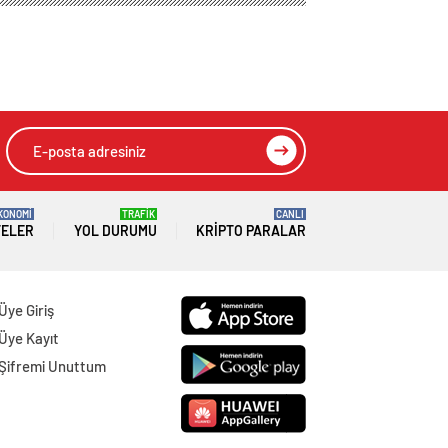
e Etkili Sonuçlar
HIZLI YORUM YAP
GÖNDER
SON DAKİKA
HABERLERİ
GÜNDEM
07 Ağustos 2026
Joe Biden 6 aylık hedeflerini açıkladı.
Senato buz gibi…