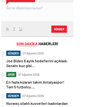
GÖNDER
SON DAKİKA
HABERLERİ
GÜNDEM
07 Ağustos 2026
Joe Biden 6 aylık hedeflerini açıkladı.
Senato buz gibi…
SPOR
07 Ağustos 2026
En fazla kızaran takım Antalyaspor!
Tam 5 futbolcu….
GÜNDEM
07 Ağustos 2026
Norweç silahlı kuvvetleri kadınlardan