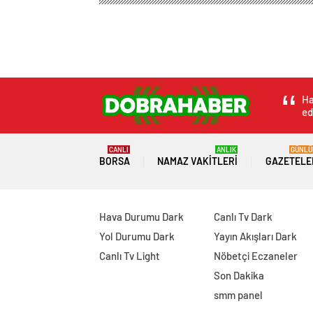
Dobra Haber
Genel
Doğal Güzelliğin Bilimi: Cilt,
Doğal Güzelliğin Bi