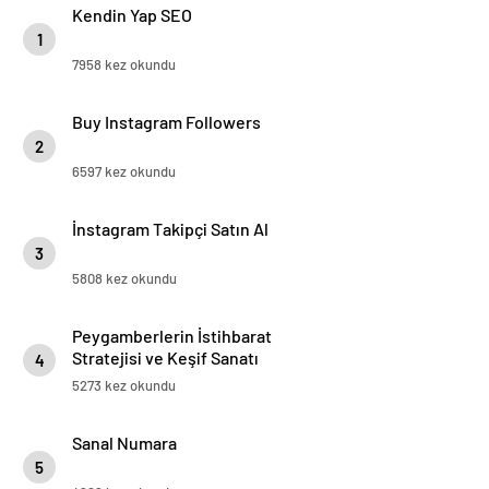
Kendin Yap SEO
1
7958 kez okundu
Buy Instagram Followers
2
6597 kez okundu
İnstagram Takipçi Satın Al
3
5808 kez okundu
Peygamberlerin İstihbarat
Stratejisi ve Keşif Sanatı
4
5273 kez okundu
Sanal Numara
5