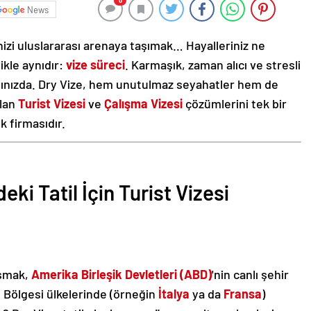
0
News
nizi uluslararası arenaya taşımak… Hayalleriniz ne
likle aynıdır:
vize süreci
. Karmaşık, zaman alıcı ve stresli
nınızda. Dry Vize, hem unutulmaz seyahatler hem de
olan
Turist Vizesi
ve
Çalışma Vizesi
çözümlerini tek bir
k firmasıdır.
eki Tatil İçin Turist Vizesi
aşmak,
Amerika Birleşik Devletleri (ABD)
'nin canlı şehir
Bölgesi ülkelerinde (örneğin
İtalya
ya da
Fransa
)