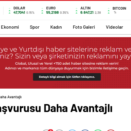
DOLAR
EURO
ALTIN
BITCOIN
47,7041
55,2198
6.647,21
%
0.15%
0.35%
2,38
Ekonomi
Spor
Kadın
Foto Galeri
Videolar
Daha Avantajlı
Başvurusu Daha Avantajlı