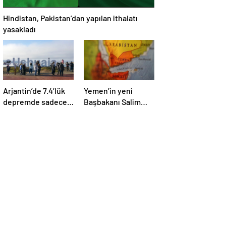
Hindistan, Pakistan’dan yapılan ithalatı
yasakladı
Arjantin’de 7.4’lük
Yemen’in yeni
depremde sadece
Başbakanı Salim
mobilyalar sallandı
Salih Bin Brik oldu