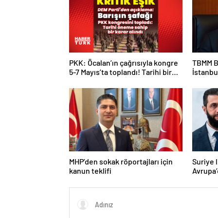
PKK: Öcalan’ın çağrısıyla kongre
TBMM B
5-7 Mayıs’ta toplandı! Tarihi bir
İstanbu
karar alındı!
Kan ve 
MHP’den sokak röportajları için
Suriye 
kanun teklifi
Avrupa’
Macron 