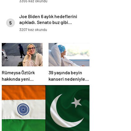
3355 kez okundu
Joe Biden 6 aylık hedeflerini
açıkladı. Senato buz gibi…
5
3207 kez okundu
Rümeysa Öztürk
39 yaşında beyin
hakkında yeni
kanseri nedeniyle
gelişme:
öldü: Görmezden
Avukatları naklinin
geldiği 2 işaret
geciktirilmemesini
vardı
istedi