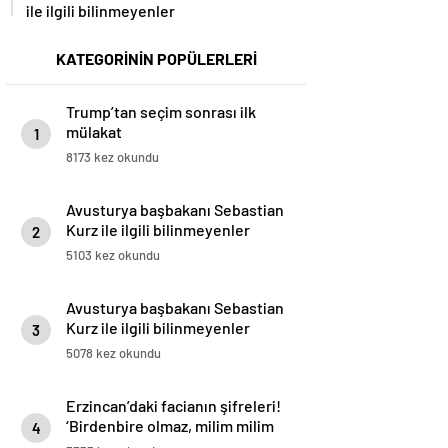
ile ilgili bilinmeyenler
KATEGORİNİN POPÜLERLERİ
Trump’tan seçim sonrası ilk
mülakat
1
8173 kez okundu
Avusturya başbakanı Sebastian
Kurz ile ilgili bilinmeyenler
2
5103 kez okundu
Avusturya başbakanı Sebastian
Kurz ile ilgili bilinmeyenler
3
5078 kez okundu
Erzincan’daki facianın şifreleri!
‘Birdenbire olmaz, milim milim
4
kayar’