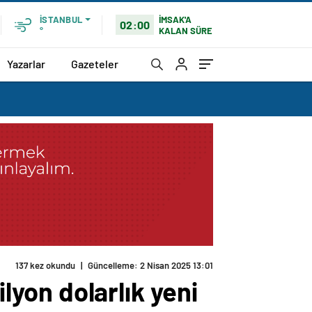
İMSAK'A
İSTANBUL
02:00
KALAN SÜRE
°
Yazarlar
Gazeteler
137 kez okundu
|
Güncelleme: 2 Nisan 2025 13:01
yon dolarlık yeni