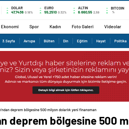
DOLAR
EURO
ALTIN
BITCOIN
47,7436
55,2510
6.660,55
%
0.18%
0.32%
2,59
Ekonomi
Spor
Kadın
Foto Galeri
Videolar
3.Sayfa
Avrupa
Bülten
Din
Eğitim
Hayat
Politika
’ndan deprem bölgesine 500 milyon dolarlık yeni finansman
n deprem bölgesine 500 mil