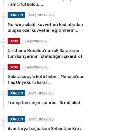
Tam 5 futbolcu….
GÜNDEM
08 Ağustos 2026
Norweç silahlı kuvvetleri kadınlardan
oluşan özel kuvvetler eğitimlerini
başlattı.
SPOR
08 Ağustos 2026
Cristiano Ronaldo’nun akıllara zarar
tüm kariyerinin istatistiğini çıkardık !
SPOR
08 Ağustos 2026
Galatasaray’a kötü haber! Monaco’dan
flaş Onyekuru kararı.
GÜNDEM
08 Ağustos 2026
Trump’tan seçim sonrası ilk mülakat
GÜNDEM
08 Ağustos 2026
Avusturya başbakanı Sebastian Kurz