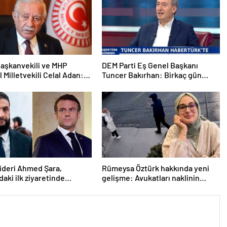
aşkanvekili ve MHP
DEM Parti Eş Genel Başkanı
l Milletvekili Celal Adan:
Tuncer Bakırhan: Birkaç gün
kin devri kapanmıştır
içerisinde kongre kararları
açıklanacak
lideri Ahmed Şara,
Rümeysa Öztürk hakkında yeni
daki ilk ziyaretinde
gelişme: Avukatları naklinin
ile görüşecek
geciktirilmemesini istedi