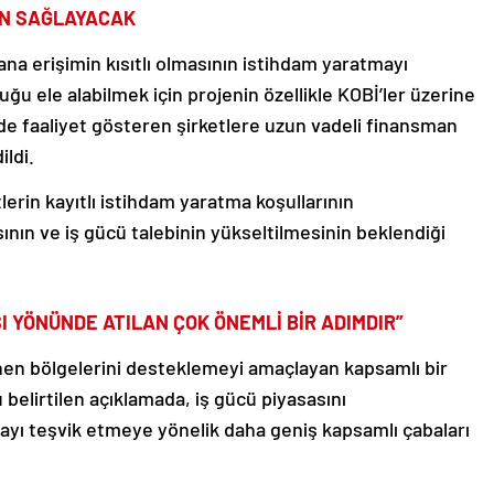
AN SAĞLAYACAK
na erişimin kısıtlı olmasının istihdam yaratmayı
uğu ele alabilmek için projenin özellikle KOBİ’ler üzerine
e faaliyet gösteren şirketlere uzun vadeli finansman
ildi.
erin kayıtlı istihdam yaratma koşullarının
asının ve iş gücü talebinin yükseltilmesinin beklendiği
I YÖNÜNDE ATILAN ÇOK ÖNEMLİ BİR ADIMDIR”
nen bölgelerini desteklemeyi amaçlayan kapsamlı bir
belirtilen açıklamada, iş gücü piyasasını
ı teşvik etmeye yönelik daha geniş kapsamlı çabaları