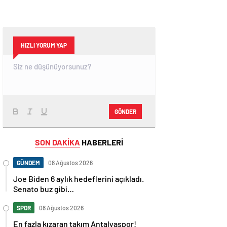
HIZLI YORUM YAP
GÖNDER
SON DAKİKA
HABERLERİ
GÜNDEM
08 Ağustos 2026
Joe Biden 6 aylık hedeflerini açıkladı.
Senato buz gibi…
SPOR
08 Ağustos 2026
En fazla kızaran takım Antalyaspor!