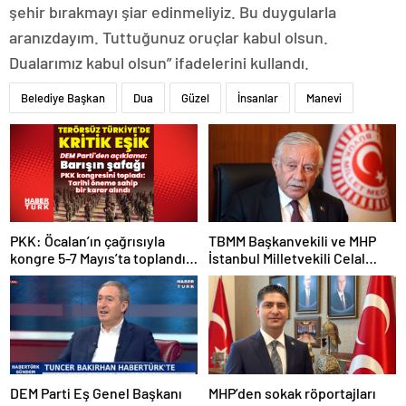
şehir bırakmayı şiar edinmeliyiz. Bu duygularla
aranızdayım. Tuttuğunuz oruçlar kabul olsun.
Dualarımız kabul olsun” ifadelerini kullandı.
Belediye Başkan
Dua
Güzel
İnsanlar
Manevi
PKK: Öcalan’ın çağrısıyla
TBMM Başkanvekili ve MHP
kongre 5-7 Mayıs’ta toplandı!
İstanbul Milletvekili Celal
Tarihi bir karar alındı!
Adan: Kan ve kin devri
kapanmıştır
DEM Parti Eş Genel Başkanı
MHP’den sokak röportajları