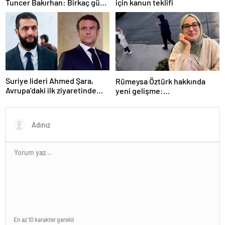
Tuncer Bakırhan: Birkaç gün
için kanun teklifi
içerisinde kongre kararları
açıklanacak
Suriye lideri Ahmed Şara,
Rümeysa Öztürk hakkında
Avrupa’daki ilk ziyaretinde
yeni gelişme:
Macron ile görüşecek
Avukatları naklinin
geciktirilmemesini istedi
En az 10 karakter gerekli