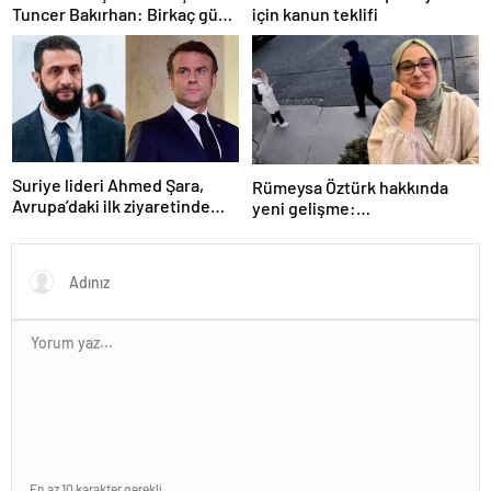
Tuncer Bakırhan: Birkaç gün
için kanun teklifi
içerisinde kongre kararları
açıklanacak
Suriye lideri Ahmed Şara,
Rümeysa Öztürk hakkında
Avrupa’daki ilk ziyaretinde
yeni gelişme:
Macron ile görüşecek
Avukatları naklinin
geciktirilmemesini istedi
En az 10 karakter gerekli