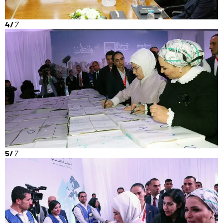
4/
7
5/
7