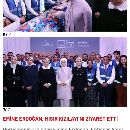
6/
7
7/
7
EMİNE ERDOĞAN, MISIR KIZILAYI’NI ZİYARET ETTİ
Görüşmenin ardından Emine Erdoğan, Entissar Amer