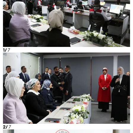
1/
7
2/
7