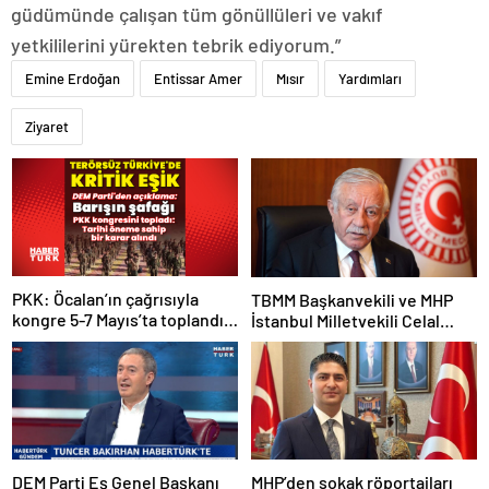
güdümünde çalışan tüm gönüllüleri ve vakıf
yetkililerini yürekten tebrik ediyorum.”
Emine Erdoğan
Entissar Amer
Mısır
Yardımları
Ziyaret
PKK: Öcalan’ın çağrısıyla
TBMM Başkanvekili ve MHP
kongre 5-7 Mayıs’ta toplandı!
İstanbul Milletvekili Celal
Tarihi bir karar alındı!
Adan: Kan ve kin devri
kapanmıştır
DEM Parti Eş Genel Başkanı
MHP’den sokak röportajları