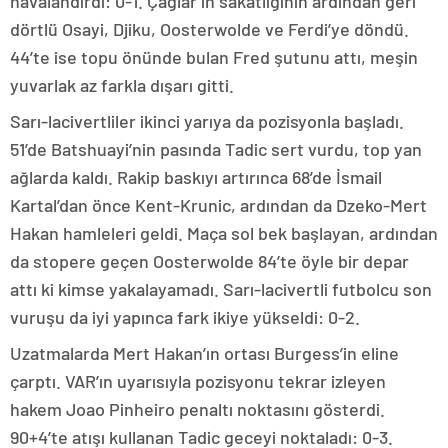
havalandırdı: 0-1. Çağlar’ın sakatlığının ardından geri
dörtlü Osayi, Djiku, Oosterwolde ve Ferdi’ye döndü.
44’te ise topu önünde bulan Fred şutunu attı, meşin
yuvarlak az farkla dışarı gitti.
Sarı-lacivertliler ikinci yarıya da pozisyonla başladı.
51’de Batshuayi’nin pasında Tadic sert vurdu, top yan
ağlarda kaldı. Rakip baskıyı artırınca 68’de İsmail
Kartal’dan önce Kent-Krunic, ardından da Dzeko-Mert
Hakan hamleleri geldi. Maça sol bek başlayan, ardından
da stopere geçen Oosterwolde 84’te öyle bir depar
attı ki kimse yakalayamadı. Sarı-lacivertli futbolcu son
vuruşu da iyi yapınca fark ikiye yükseldi: 0-2.
Uzatmalarda Mert Hakan’ın ortası Burgess’in eline
çarptı. VAR’ın uyarısıyla pozisyonu tekrar izleyen
hakem Joao Pinheiro penaltı noktasını gösterdi.
90+4’te atışı kullanan Tadic geceyi noktaladı: 0-3.