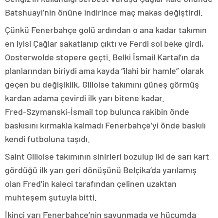
Batshuayi’nin önüne indirince maç makas değiştirdi.
Çünkü Fenerbahçe golü ardından o ana kadar takımın
en iyisi Çağlar sakatlanıp çıktı ve Ferdi sol beke girdi,
Oosterwolde stopere geçti. Belki İsmail Kartal’ın da
planlarından biriydi ama kayda “ilahi bir hamle” olarak
geçen bu değişiklik, Gilloise takımını güneş görmüş
kardan adama çevirdi ilk yarı bitene kadar.
Fred-Szymanski-İsmail top bulunca rakibin önde
baskısını kırmakla kalmadı Fenerbahçe’yi önde baskılı
kendi futboluna taşıdı.
Saint Gilloise takımının sinirleri bozulup iki de sarı kart
gördüğü ilk yarı geri dönüşünü Belçika’da yarılamış
olan Fred’in kaleci tarafından çelinen uzaktan
muhteşem şutuyla bitti.
İkinci yarı Fenerbahçe’nin savunmada ve hücumda