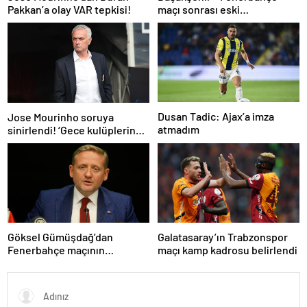
Pakkan’a olay VAR tepkisi!
maçı sonrası eski
hakemlerden penaltı ve gol
iptali çıkışı! ‘2 kırmızı kartı
atladı’
Dusan Tadic: Ajax’a imza
Jose Mourinho soruya
atmadım
sinirlendi! ‘Gece kulüplerine
gidip keyif alıyorum’
Göksel Gümüşdağ’dan
Galatasaray’ın Trabzonspor
Fenerbahçe maçının
maçı kamp kadrosu belirlendi
hakemine tepki