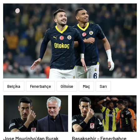
Belçika
Fenerbahçe
Gilloise
Maç
Sarı
Jose Mourinho’dan Burak
Başakşehir – Fenerbahçe