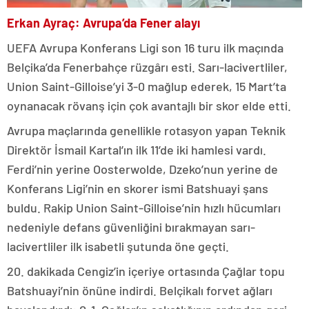
Erkan Ayraç: Avrupa’da Fener alayı
UEFA Avrupa Konferans Ligi son 16 turu ilk maçında
Belçika’da Fenerbahçe rüzgârı esti. Sarı-lacivertliler,
Union Saint-Gilloise’yi 3-0 mağlup ederek, 15 Mart’ta
oynanacak rövanş için çok avantajlı bir skor elde etti.
Avrupa maçlarında genellikle rotasyon yapan Teknik
Direktör İsmail Kartal’ın ilk 11’de iki hamlesi vardı.
Ferdi’nin yerine Oosterwolde, Dzeko’nun yerine de
Konferans Ligi’nin en skorer ismi Batshuayi şans
buldu. Rakip Union Saint-Gilloise’nin hızlı hücumları
nedeniyle defans güvenliğini bırakmayan sarı-
lacivertliler ilk isabetli şutunda öne geçti.
20. dakikada Cengiz’in içeriye ortasında Çağlar topu
Batshuayi’nin önüne indirdi. Belçikalı forvet ağları