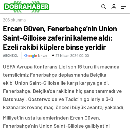
küplere binse yeridir
206 okunma
Ercan Güven, Fenerbahçe’nin Union
Saint-Gilloise zaferini kaleme aldı:
Ezeli rakibi küplere binse yeridir
27 Nisan 2024 00:00
ABONE OL
News
UEFA Avrupa Konferans Ligi son 16 turu ilk maçında
temsilcimiz Fenerbahçe deplasmanda Belçika
ekibi Union Saint-Gilloise ile karşı karşıya geldi.
Fenerbahçe, Belçika’da rakibine hiç şans tanımadı ve
Batshuayi, Oosterwolde ve Tadic’in golleriyle 3-0
kazanarak rövanş maçı öncesi büyük avantaj yakaladı.
Milliyet’in usta kalemlerinden Ercan Güven,
Fenerbahçe’nin Union Saint-Gilloise galibiyetini