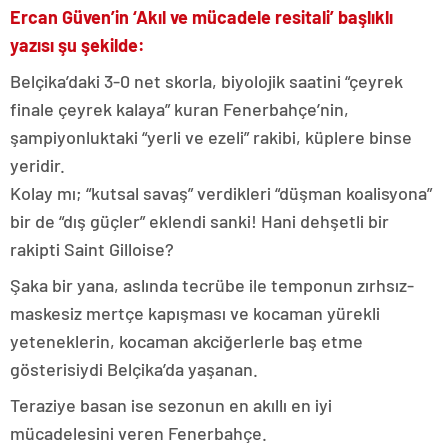
Ercan Güven’in ‘Akıl ve mücadele resitali’ başlıklı
yazısı şu şekilde:
Belçika’daki 3-0 net skorla, biyolojik saatini “çeyrek
finale çeyrek kalaya” kuran Fenerbahçe’nin,
şampiyonluktaki “yerli ve ezeli” rakibi, küplere binse
yeridir.
Kolay mı; “kutsal savaş” verdikleri “düşman koalisyona”
bir de “dış güçler” eklendi sanki! Hani dehşetli bir
rakipti Saint Gilloise?
Şaka bir yana, aslında tecrübe ile temponun zırhsız-
maskesiz mertçe kapışması ve kocaman yürekli
yeteneklerin, kocaman akciğerlerle baş etme
gösterisiydi Belçika’da yaşanan.
Teraziye basan ise sezonun en akıllı en iyi
mücadelesini veren Fenerbahçe.