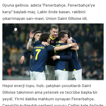
Oyuna gelince, adeta “Fenerbahçe, Fenerbahçe’ye
karşı” başladı maç. Lakin önde basan, rakibini
çıkartmayan sarı-mavi, Union Saint Gilloise idi.
Hepsi enerji topu, hızlı, çalışkan çocuklardı Saint
Gilloise takımının ama yetenek ve tecrübe başka bir
şeydi. Yirmi dakika mahkum oynayan Fenerbahçe,
Cengiz’in kullandığı serbest vuruşu Çağlar kale önünde