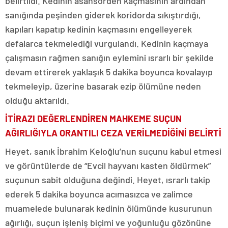
belirtildi. Kedinin asansörden kaçmasının ardından
sanığında peşinden giderek koridorda sıkıştırdığı,
kapıları kapatıp kedinin kaçmasını engelleyerek
defalarca tekmelediği vurgulandı. Kedinin kaçmaya
çalışmasın rağmen sanığın eylemini ısrarlı bir şekilde
devam ettirerek yaklaşık 5 dakika boyunca kovalayıp
tekmeleyip, üzerine basarak ezip ölümüne neden
olduğu aktarıldı.
İTİRAZI DEĞERLENDİREN MAHKEME SUÇUN
AĞIRLIĞIYLA ORANTILI CEZA VERİLMEDİĞİNİ BELİRTİ
Heyet, sanık İbrahim Keloğlu’nun suçunu kabul etmesi
ve görüntülerde de “Evcil hayvanı kasten öldürmek”
suçunun sabit olduğuna değindi. Heyet, ısrarlı takip
ederek 5 dakika boyunca acımasızca ve zalimce
muamelede bulunarak kedinin ölümünde kusurunun
ağırlığı, suçun işleniş biçimi ve yoğunluğu gözönüne