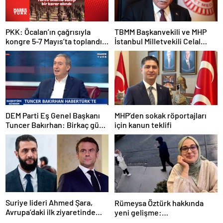
PKK: Öcalan’ın çağrısıyla
TBMM Başkanvekili ve MHP
kongre 5-7 Mayıs’ta toplandı!
İstanbul Milletvekili Celal
Tarihi bir karar alındı!
Adan: Kan ve kin devri
kapanmıştır
DEM Parti Eş Genel Başkanı
MHP’den sokak röportajları
Tuncer Bakırhan: Birkaç gün
için kanun teklifi
içerisinde kongre kararları
açıklanacak
Suriye lideri Ahmed Şara,
Rümeysa Öztürk hakkında
Avrupa’daki ilk ziyaretinde
yeni gelişme:
Macron ile görüşecek
Avukatları naklinin