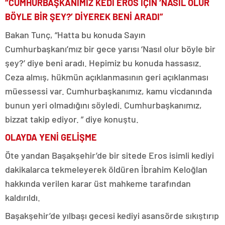
“CUMHURBAŞKANIMIZ KEDİ EROS İÇİN ‘NASIL OLUR
BÖYLE BİR ŞEY?’ DİYEREK BENİ ARADI”
Bakan Tunç, “Hatta bu konuda Sayın
Cumhurbaşkanı’mız bir gece yarısı ‘Nasıl olur böyle bir
şey?’ diye beni aradı. Hepimiz bu konuda hassasız.
Ceza almış, hükmün açıklanmasının geri açıklanması
müessessi var. Cumhurbaşkanımız, kamu vicdanında
bunun yeri olmadığını söyledi. Cumhurbaşkanımız,
bizzat takip ediyor. ” diye konuştu.
OLAYDA YENİ GELİŞME
Öte yandan Başakşehir’de bir sitede Eros isimli kediyi
dakikalarca tekmeleyerek öldüren İbrahim Keloğlan
hakkında verilen karar üst mahkeme tarafından
kaldırıldı.
Başakşehir’de yılbaşı gecesi kediyi asansörde sıkıştırıp