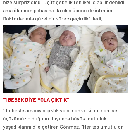
bize sürpriz oldu. Üçüz gebelik tehlikeli olabilir denildi
ama ölümüm pahasına da olsa üçünü de istedim.
Doktorlarımla güzel bir süreç geçirdik” dedi.
“1 BEBEK DİYE YOLA ÇIKTIK”
1 bebekle amacıyla çıktık yola, sonra iki, en son ise
üçüzümüz olduğunu duyunca büyük mutluluk
yaşadıklarını dile getiren Sönmez, “Herkes umutlu on