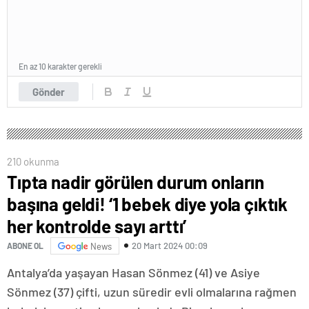
En az 10 karakter gerekli
Gönder
210 okunma
Tıpta nadir görülen durum onların
başına geldi! ‘1 bebek diye yola çıktık
her kontrolde sayı arttı’
20 Mart 2024 00:09
ABONE OL
News
Antalya’da yaşayan Hasan Sönmez (41) ve Asiye
Sönmez (37) çifti, uzun süredir evli olmalarına rağmen