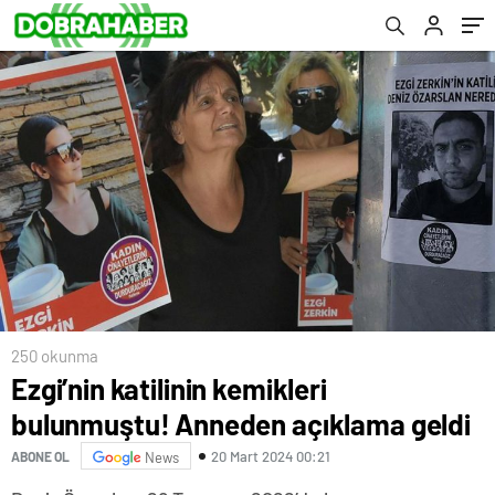
sayı arttı’
250 okunma
Ezgi’nin katilinin kemikleri
bulunmuştu! Anneden açıklama geldi
20 Mart 2024 00:21
ABONE OL
News