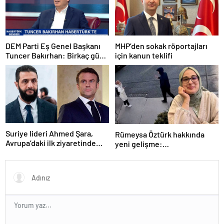
DEM Parti Eş Genel Başkanı
MHP’den sokak röportajları
Tuncer Bakırhan: Birkaç gün
için kanun teklifi
içerisinde kongre kararları
açıklanacak
Suriye lideri Ahmed Şara,
Rümeysa Öztürk hakkında
Avrupa’daki ilk ziyaretinde
yeni gelişme:
Macron ile görüşecek
Avukatları naklinin
geciktirilmemesini istedi