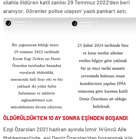
silahla öldüren katil zanlısı 29 Temmuz 2022’den beri
aranıyor. Görenler polise ulaşsın’ yazılı pankart astı.
ÖLDÜRÜLDÜKTEN 10 AY SONRA EŞİNDEN BOŞANDI
Ezgi Özarslan 2021 haziran ayında İzmir 14’üncü Aile
Mahkemesi’nde, eşi Deniz Özarslan’dan boşanmak için