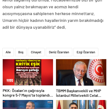
olsun yalnız bırakmayan ve acımızı kendi
acısıymışçasına sahiplenen herkese minnettarız.
Umarım hiçbir kadının hayallerinin yarım bırakılmadığı
adil bir dünyaya uyanabiliriz” dedi.
Aile
Boş
Cinayet
Deniz Özarslan
Ezgi Özarslan
PKK: Öcalan’ın çağrısıyla
TBMM Başkanvekili ve MHP
kongre 5-7 Mayıs’ta toplandı!
İstanbul Milletvekili Celal
Tarihi bir karar alındı!
Adan: Kan ve kin devri
kapanmıştır