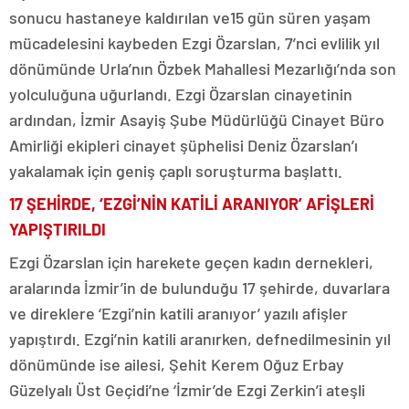
sonucu hastaneye kaldırılan ve15 gün süren yaşam
mücadelesini kaybeden Ezgi Özarslan, 7’nci evlilik yıl
dönümünde Urla’nın Özbek Mahallesi Mezarlığı’nda son
yolculuğuna uğurlandı. Ezgi Özarslan cinayetinin
ardından, İzmir Asayiş Şube Müdürlüğü Cinayet Büro
Amirliği ekipleri cinayet şüphelisi Deniz Özarslan’ı
yakalamak için geniş çaplı soruşturma başlattı.
17 ŞEHİRDE, ‘EZGİ’NİN KATİLİ ARANIYOR’ AFİŞLERİ
YAPIŞTIRILDI
Ezgi Özarslan için harekete geçen kadın dernekleri,
aralarında İzmir’in de bulunduğu 17 şehirde, duvarlara
ve direklere ‘Ezgi’nin katili aranıyor’ yazılı afişler
yapıştırdı. Ezgi’nin katili aranırken, defnedilmesinin yıl
dönümünde ise ailesi, Şehit Kerem Oğuz Erbay
Güzelyalı Üst Geçidi’ne ‘İzmir’de Ezgi Zerkin’i ateşli