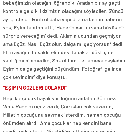
bebeğimizin olacağını öğrendik. Aradan bir ay geçti
kontrole geldik, ikizimizin olacağını söylediler. 3’üncü
ay içinde bir kontrol daha yapıldı ama benim haberim
yok. Eşim telefon etti, ‘Haberin var mı sana büyük bir
sürpriz vereceğim’ dedi. Aklımın ucundan geçmiyor
ama üçüz. Nasıl üçüz olur, dalga mı geçiyorsun” dedi.
Elim ayağım boşaldı, elimdeki tabaklar düştü, ne
yaptığımı bilemedim. Şok oldum, terlemeye başladım.
Eşimin dalga geçtiğini düşündüm. Fotoğrafı gelince
çok sevindim” diye konuştu.
“EŞİMİN GÖZLERİ DOLARDI”
Hep ikiz çocuk hayali kurduğunu anlatan Sönmez,
“Ama Rabbim üçüz verdi. Çocukları çok severim.
Milletin çocuğunu sevmek isterdim, hemen çocuğu
önümden alırdı. Ama çocuklar hep kendini bana
sevdirmek isterdi. Misafirliğe gittiğimizde eşimin