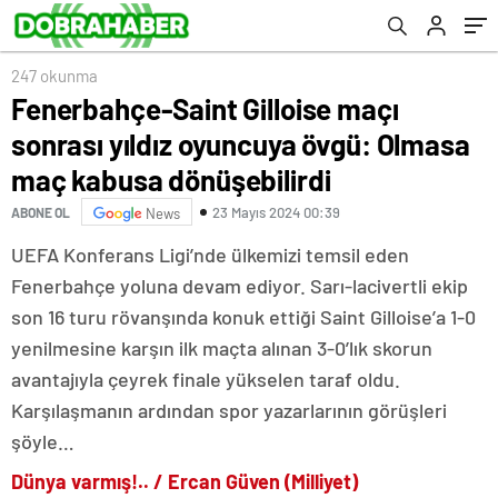
dönüşebilirdi
247 okunma
Fenerbahçe-Saint Gilloise maçı
sonrası yıldız oyuncuya övgü: Olmasa
maç kabusa dönüşebilirdi
23 Mayıs 2024 00:39
ABONE OL
News
UEFA Konferans Ligi’nde ülkemizi temsil eden
Fenerbahçe yoluna devam ediyor. Sarı-lacivertli ekip
son 16 turu rövanşında konuk ettiği Saint Gilloise’a 1-0
yenilmesine karşın ilk maçta alınan 3-0’lık skorun
avantajıyla çeyrek finale yükselen taraf oldu.
Karşılaşmanın ardından spor yazarlarının görüşleri
şöyle…
Dünya varmış!.. / Ercan Güven (Milliyet)