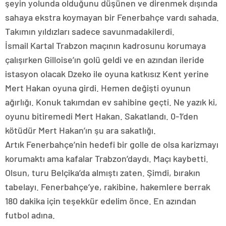
şeyin yolunda olduğunu düşünen ve direnmek dışında
sahaya ekstra koymayan bir Fenerbahçe vardı sahada.
Takımın yıldızları sadece savunmadakilerdi.
İsmail Kartal Trabzon maçının kadrosunu korumaya
çalışırken Gilloise’ın golü geldi ve en azından ileride
istasyon olacak Dzeko ile oyuna katkısız Kent yerine
Mert Hakan oyuna girdi. Hemen değişti oyunun
ağırlığı. Konuk takımdan ev sahibine geçti. Ne yazık ki,
oyunu bitiremedi Mert Hakan. Sakatlandı. 0-1’den
kötüdür Mert Hakan’ın şu ara sakatlığı.
Artık Fenerbahçe’nin hedefi bir golle de olsa karizmayı
korumaktı ama kafalar Trabzon’daydı. Maçı kaybetti.
Olsun, turu Belçika’da almıştı zaten. Şimdi, bırakın
tabelayı. Fenerbahçe’ye, rakibine, hakemlere berrak
180 dakika için teşekkür edelim önce. En azından
futbol adına.