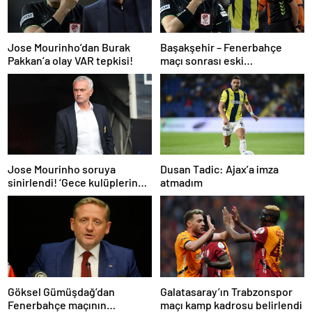
Jose Mourinho’dan Burak
Başakşehir – Fenerbahçe
Pakkan’a olay VAR tepkisi!
maçı sonrası eski
hakemlerden penaltı ve gol
iptali çıkışı! ‘2 kırmızı kartı
atladı’
Dusan Tadic: Ajax’a imza
Jose Mourinho soruya
atmadım
sinirlendi! ‘Gece kulüplerine
gidip keyif alıyorum’
Göksel Gümüşdağ’dan
Galatasaray’ın Trabzonspor
Fenerbahçe maçının
maçı kamp kadrosu belirlendi