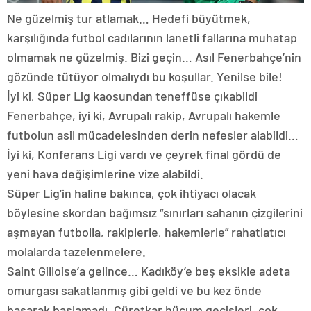
Ne güzelmiş tur atlamak… Hedefi büyütmek,
karşılığında futbol cadılarının lanetli fallarına muhatap
olmamak ne güzelmiş. Bizi geçin… Asıl Fenerbahçe’nin
gözünde tütüyor olmalıydı bu koşullar. Yenilse bile!
İyi ki, Süper Lig kaosundan teneffüse çıkabildi
Fenerbahçe, iyi ki, Avrupalı rakip, Avrupalı hakemle
futbolun asil mücadelesinden derin nefesler alabildi…
İyi ki, Konferans Ligi vardı ve çeyrek final gördü de
yeni hava değişimlerine vize alabildi.
Süper Lig’in haline bakınca, çok ihtiyacı olacak
böylesine skordan bağımsız “sınırları sahanın çizgilerini
aşmayan futbolla, rakiplerle, hakemlerle” rahatlatıcı
molalarda tazelenmelere.
Saint Gilloise’a gelince… Kadıköy’e beş eksikle adeta
omurgası sakatlanmış gibi geldi ve bu kez önde
basarak başlamadı. Cüretkar hücum geçişleri, çok