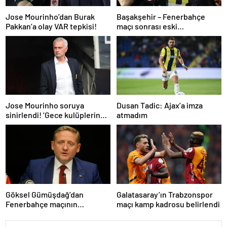
Jose Mourinho’dan Burak
Başakşehir – Fenerbahçe
Pakkan’a olay VAR tepkisi!
maçı sonrası eski
hakemlerden penaltı ve gol
iptali çıkışı! ‘2 kırmızı kartı
atladı’
Dusan Tadic: Ajax’a imza
Jose Mourinho soruya
atmadım
sinirlendi! ‘Gece kulüplerine
gidip keyif alıyorum’
Göksel Gümüşdağ’dan
Galatasaray’ın Trabzonspor
Fenerbahçe maçının
maçı kamp kadrosu belirlendi
hakemine tepki