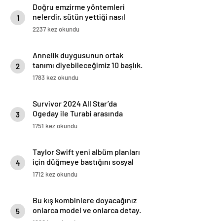
Doğru emzirme yöntemleri
nelerdir, sütün yettiği nasıl
1
anlaşılır?
2237 kez okundu
Annelik duygusunun ortak
tanımı diyebileceğimiz 10 başlık.
2
1783 kez okundu
Survivor 2024 All Star’da
Ogeday ile Turabi arasında
3
gerginlik tırmandı! Adaya veda
1751 kez okundu
eden isim belli oldu
Taylor Swift yeni albüm planları
için düğmeye bastığını sosyal
4
medyadan duyurdu!
1712 kez okundu
Bu kış kombinlere doyacağınız
onlarca model ve onlarca detay.
5