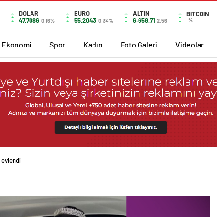
DOLAR
EURO
ALTIN
BITCOIN
47,7086
55,2043
6.658,71
%
0.16%
0.34%
2,56
Ekonomi
Spor
Kadın
Foto Galeri
Videolar
 evlendi