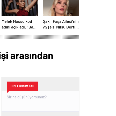
Melek Mosso kod
Şakir Paşa Ailesi’nin
adını açıkladı: “Bana
Ayşe’si Nilsu Berfin
traktör derler”
Aktaş imaj
değiştirdi
işi arasından
HIZLI YORUM YAP