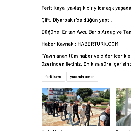
Ferit Kaya, yaklaşık bir yıldır aşk yaşad
Çift, Diyarbakır’da düğün yaptı.
Düğüne, Erkan Avcı, Barış Arduç ve Tane
Haber Kaynak : HABERTURK.COM
“Yayınlanan tüm haber ve diğer içerikler i
üzerinden iletiniz. En kısa süre içerisin
ferit kaya
yasemin ceren