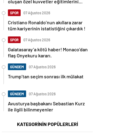
oluşan özel kuvvetler eğitimlerini
başlattı.
SPOR
07 Ağustos 2026
Cristiano Ronaldo’nun akıllara zarar
tüm kariyerinin istatistiğini çıkardık !
SPOR
07 Ağustos 2026
Galatasaray’a kötü haber! Monaco’dan
flaş Onyekuru kararı.
GÜNDEM
07 Ağustos 2026
Trump’tan seçim sonrası ilk mülakat
GÜNDEM
07 Ağustos 2026
Avusturya başbakanı Sebastian Kurz
ile ilgili bilinmeyenler
KATEGORİNİN POPÜLERLERİ