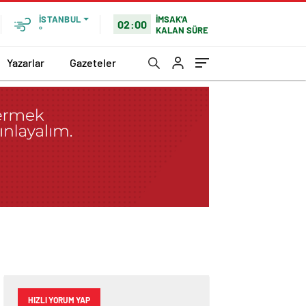
İMSAK'A
İSTANBUL
02:00
KALAN SÜRE
°
Yazarlar
Gazeteler
HIZLI YORUM YAP