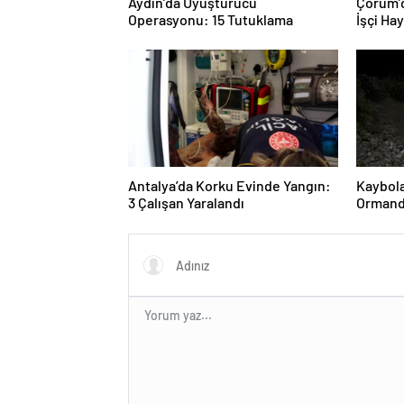
Aydın’da Uyuşturucu
Çorum’d
Operasyonu: 15 Tutuklama
İşçi Ha
Antalya’da Korku Evinde Yangın:
Kaybol
3 Çalışan Yaralandı
Ormand