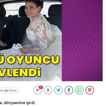
0
News
ya, dünyaevine girdi.