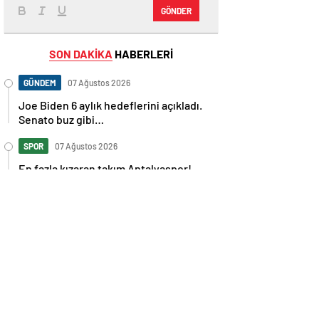
GÖNDER
SON DAKİKA
HABERLERİ
GÜNDEM
07 Ağustos 2026
Joe Biden 6 aylık hedeflerini açıkladı.
Senato buz gibi…
SPOR
07 Ağustos 2026
En fazla kızaran takım Antalyaspor!
Tam 5 futbolcu….
GÜNDEM
07 Ağustos 2026
Norweç silahlı kuvvetleri kadınlardan
oluşan özel kuvvetler eğitimlerini
başlattı.
SPOR
07 Ağustos 2026
Cristiano Ronaldo’nun akıllara zarar
tüm kariyerinin istatistiğini çıkardık !