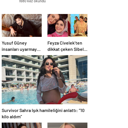
1680 kez okundu
Yusuf Güney
Feyza Civelek’ten
insanları uyarmaya
dikkat çeken Sibel
devam ediyor:
Taşçıoğlu paylaşımı
“Uzaylılar bizi
geldi
ciddiye almıyor”
Survivor Sahra Işık hamileliğini anlattı: “10
kilo aldım”