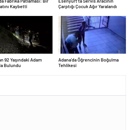
a Fabrika Patlaması: Bir
Esenyurt’ta Servis Aracının
yatını Kaybetti
Çarptığı Çocuk Ağır Yaralandı
an 92 Yaşındaki Adam
Adana’da Öğrencinin Boğulma
a Bulundu
Tehlikesi