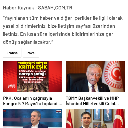
Haber Kaynak : SABAH.COM.TR
“Yayınlanan tüm haber ve diğer içerikler ile ilgili olarak
yasal bildirimlerinizi bize iletişim sayfası üzerinden
iletiniz. En kısa süre içerisinde bildirimlerinize geri
dönüş sağlanılacaktır.”
Fransa
Pavel
PKK: Öcalan’ın çağrısıyla
TBMM Başkanvekili ve MHP
kongre 5-7 Mayıs’ta toplandı!
İstanbul Milletvekili Celal
Tarihi bir karar alındı!
Adan: Kan ve kin devri
kapanmıştır