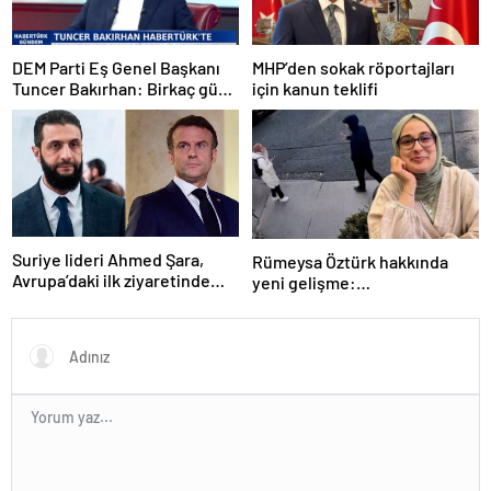
DEM Parti Eş Genel Başkanı
MHP’den sokak röportajları
Tuncer Bakırhan: Birkaç gün
için kanun teklifi
içerisinde kongre kararları
açıklanacak
Suriye lideri Ahmed Şara,
Rümeysa Öztürk hakkında
Avrupa’daki ilk ziyaretinde
yeni gelişme:
Macron ile görüşecek
Avukatları naklinin
geciktirilmemesini istedi