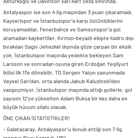
Aktürkoğlu ve Davinson sarı kart ceza sınırında.
Antalyaspor ise son 4 lig maçından 3 puan çıkaramadı.
Kayserispor ve İstanbulspor’a karşı üstünlüklerini
koruyamadılar, Fenerbahçe ve Samsunspor’a gol
atamadan kaybettiler. Kırmızı-beyazlı ekipte kadro dışı
bırakılan Sagiv Jehezkel dışında göze çarpan bir eksik
yok. İstanbulspor maçında yedekte bekleyen Sam
Larsson ve sonradan oyuna giren Erdoğan Yeşilyurt
ikilisi ilk 11’e dönebilir. TD Sergen Yalçın savunmada
Veysel Sarı’dan, orta alanda Jakub Kaluzinski’den
vazgeçmiyor. İstanbulspor maçında attığı gollerle, gol
sayısını 12’ye yükselten Adam Buksa bir kez daha en
büyük hücum silahı olacak.
ÖNE ÇIKAN İSTATİSTİKLER!
– Galatasaray, Antalyaspor’u konuk ettiği son 7 lig
maçının 6’sını kazandı. (1B)