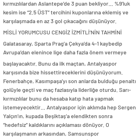
kırmızılılardan Aslantepe’de 3 puan bekliyor… %9’luk
kesim ise “2.5 ÜST” tercihini kuponlarına eklemiş ve
karşılaşmada en az 3 gol çıkacağını düşünüyor.
MİSLİ YORUMCUSU CENGİZ İZMİTLİ’NİN TAHMİNİ
Galatasaray, Sparta Prag’a Çekya’da 4-1 kaybedip
Avrupa’dan elenince lige daha fazla önem vermeye
başlayacaktır. Bunu da ilk maçtan, Antalyaspor
karşısında bize hissettireceklerini düşünüyorum.
Fenerbahçe, Kasımpaşa’yı son anlarda bulduğu penaltı
golüyle geçti ve maç fazlasıyla liderliğe oturdu. Sarı-
kırmızılılar bunu da hesaba katıp hata yapmak
istemeyecektir… Antalyaspor için aklımda hep Sergen
Yalçın’ın, kupada Beşiktaş’a elendikten sonra
“hedefsiz” kaldıklarını açıklaması dönüyor. O
karşılaşmanın arkasından, Samsunspor