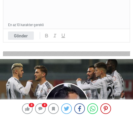
En az 10 karakter gerekli
Gönder
0
0
0
0