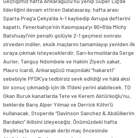
Geçtiğimiz hafta Ankaragücü’nü yenip Süper Lig’de
liderliğini devam ettiren Galatasaray, hafta arası
Sparta Prag’a Çekya’da 4-1 kaybedip Avrupa defterini
kapattı. Fenerbahçe’nin Kasımpaşa’yı 90+6’da Michy
Batshuayi’nin penaltı golüyle 2-1 geçmesi sonrası
zirveden indiler, eksik maçlarını tamamlayıp yeniden ilk
sıraya çıkmak isteyeceklerdir. Sarı-kırmızılılarda Serge
Aurier, Tanguy Ndombele ve Hakim Ziyech sakat.
Mauro Icardi, Ankaragücü maçındaki “hakareti”
sebebiyle PFDK’ya tedbirsiz sevk edildiği ve hâlâ aksi
bir sonuç çıkmadığı için ilk 11’deki yerini alabilecek. TD
Okan Buruk kanatlarda Tete ve Kerem Aktürkoğlu’nu,
beklerde Barış Alper Yılmaz ve Derrick Köhn’ü
kullanacak. Stoperde “Davinson Sanchez & Abdülkerim
Bardakcı” ikilisini izleyeceğiz. Önümüzdeki hafta
Beşiktaş’la oynanacak derbi maç öncesinde