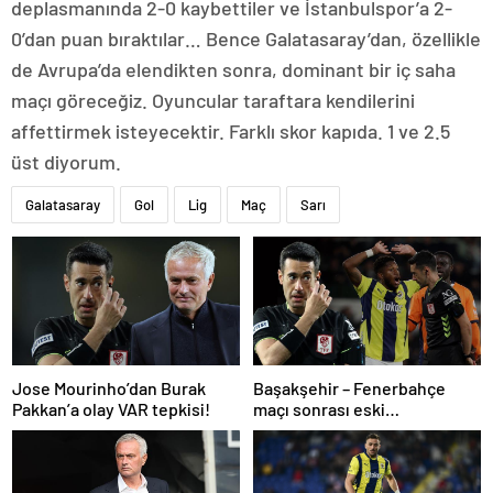
deplasmanında 2-0 kaybettiler ve İstanbulspor’a 2-
0’dan puan bıraktılar… Bence Galatasaray’dan, özellikle
de Avrupa’da elendikten sonra, dominant bir iç saha
maçı göreceğiz. Oyuncular taraftara kendilerini
affettirmek isteyecektir. Farklı skor kapıda. 1 ve 2.5
üst diyorum.
Galatasaray
Gol
Lig
Maç
Sarı
Jose Mourinho’dan Burak
Başakşehir – Fenerbahçe
Pakkan’a olay VAR tepkisi!
maçı sonrası eski
hakemlerden penaltı ve gol
iptali çıkışı! ‘2 kırmızı kartı
atladı’