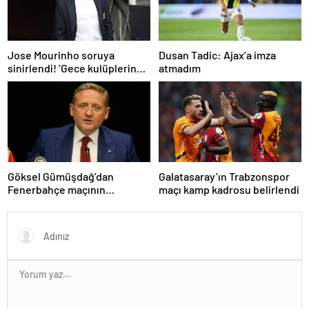
Dusan Tadic: Ajax’a imza
Jose Mourinho soruya
atmadım
sinirlendi! ‘Gece kulüplerine
gidip keyif alıyorum’
Göksel Gümüşdağ’dan
Galatasaray’ın Trabzonspor
Fenerbahçe maçının
maçı kamp kadrosu belirlendi
hakemine tepki