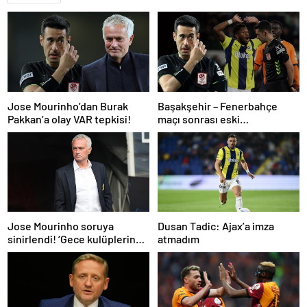
Jose Mourinho’dan Burak
Başakşehir – Fenerbahçe
Pakkan’a olay VAR tepkisi!
maçı sonrası eski
hakemlerden penaltı ve gol
iptali çıkışı! ‘2 kırmızı kartı
atladı’
Dusan Tadic: Ajax’a imza
Jose Mourinho soruya
atmadım
sinirlendi! ‘Gece kulüplerine
gidip keyif alıyorum’