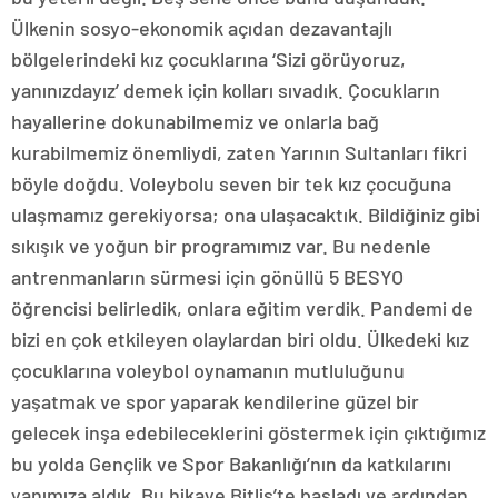
Ülkenin sosyo-ekonomik açıdan dezavantajlı
bölgelerindeki kız çocuklarına ‘Sizi görüyoruz,
yanınızdayız’ demek için kolları sıvadık. Çocukların
hayallerine dokunabilmemiz ve onlarla bağ
kurabilmemiz önemliydi, zaten Yarının Sultanları fikri
böyle doğdu. Voleybolu seven bir tek kız çocuğuna
ulaşmamız gerekiyorsa; ona ulaşacaktık. Bildiğiniz gibi
sıkışık ve yoğun bir programımız var. Bu nedenle
antrenmanların sürmesi için gönüllü 5 BESYO
öğrencisi belirledik, onlara eğitim verdik. Pandemi de
bizi en çok etkileyen olaylardan biri oldu. Ülkedeki kız
çocuklarına voleybol oynamanın mutluluğunu
yaşatmak ve spor yaparak kendilerine güzel bir
gelecek inşa edebileceklerini göstermek için çıktığımız
bu yolda Gençlik ve Spor Bakanlığı’nın da katkılarını
yanımıza aldık. Bu hikaye Bitlis’te başladı ve ardından