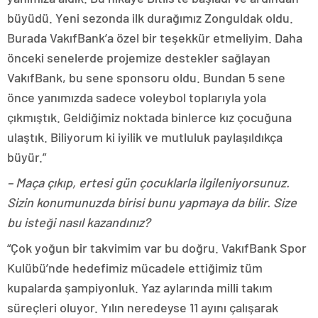
büyüdü. Yeni sezonda ilk durağımız Zonguldak oldu.
Burada VakıfBank’a özel bir teşekkür etmeliyim. Daha
önceki senelerde projemize destekler sağlayan
VakıfBank, bu sene sponsoru oldu. Bundan 5 sene
önce yanımızda sadece voleybol toplarıyla yola
çıkmıştık. Geldiğimiz noktada binlerce kız çocuğuna
ulaştık. Biliyorum ki iyilik ve mutluluk paylaşıldıkça
büyür.”
– Maça çıkıp, ertesi gün çocuklarla ilgileniyorsunuz.
Sizin konumunuzda birisi bunu yapmaya da bilir. Size
bu isteği nasıl kazandınız?
“Çok yoğun bir takvimim var bu doğru. VakıfBank Spor
Kulübü’nde hedefimiz mücadele ettiğimiz tüm
kupalarda şampiyonluk. Yaz aylarında milli takım
süreçleri oluyor. Yılın neredeyse 11 ayını çalışarak