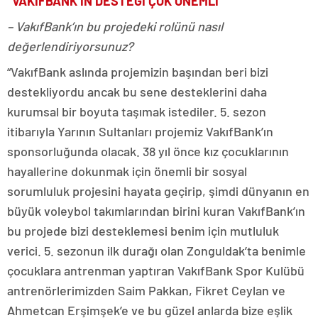
“VAKIFBANK’IN DESTEĞİ ÇOK ÖNEMLİ”
– VakıfBank’ın bu projedeki rolünü nasıl
değerlendiriyorsunuz?
“VakıfBank aslında projemizin başından beri bizi
destekliyordu ancak bu sene desteklerini daha
kurumsal bir boyuta taşımak istediler. 5. sezon
itibarıyla Yarının Sultanları projemiz VakıfBank’ın
sponsorluğunda olacak. 38 yıl önce kız çocuklarının
hayallerine dokunmak için önemli bir sosyal
sorumluluk projesini hayata geçirip, şimdi dünyanın en
büyük voleybol takımlarından birini kuran VakıfBank’ın
bu projede bizi desteklemesi benim için mutluluk
verici. 5. sezonun ilk durağı olan Zonguldak’ta benimle
çocuklara antrenman yaptıran VakıfBank Spor Kulübü
antrenörlerimizden Saim Pakkan, Fikret Ceylan ve
Ahmetcan Erşimşek’e ve bu güzel anlarda bize eşlik