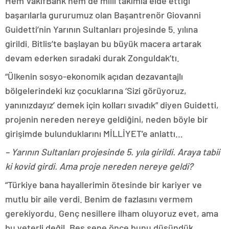
Hem VakıfBank hem de milli takımla elde ettiği
başarılarla gururumuz olan Başantrenör Giovanni
Guidetti’nin Yarının Sultanları projesinde 5. yılına
girildi. Bitlis’te başlayan bu büyük macera artarak
devam ederken sıradaki durak Zonguldak’tı.
“Ülkenin sosyo-ekonomik açıdan dezavantajlı
bölgelerindeki kız çocuklarına ‘Sizi görüyoruz,
yanınızdayız’ demek için kolları sıvadık” diyen Guidetti,
projenin nereden nereye geldiğini, neden böyle bir
girişimde bulunduklarını MİLLİYET’e anlattı…
– Yarının Sultanları projesinde 5. yıla girildi. Araya tabii
ki kovid girdi. Ama proje nereden nereye geldi?
“Türkiye bana hayallerimin ötesinde bir kariyer ve
mutlu bir aile verdi. Benim de fazlasını vermem
gerekiyordu. Genç nesillere ilham oluyoruz evet, ama
bu yeterli değil. Beş sene önce bunu düşündük.