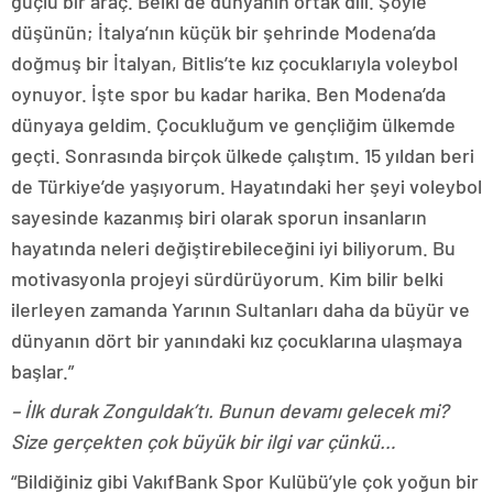
güçlü bir araç. Belki de dünyanın ortak dili. Şöyle
düşünün; İtalya’nın küçük bir şehrinde Modena’da
doğmuş bir İtalyan, Bitlis’te kız çocuklarıyla voleybol
oynuyor. İşte spor bu kadar harika. Ben Modena’da
dünyaya geldim. Çocukluğum ve gençliğim ülkemde
geçti. Sonrasında birçok ülkede çalıştım. 15 yıldan beri
de Türkiye’de yaşıyorum. Hayatındaki her şeyi voleybol
sayesinde kazanmış biri olarak sporun insanların
hayatında neleri değiştirebileceğini iyi biliyorum. Bu
motivasyonla projeyi sürdürüyorum. Kim bilir belki
ilerleyen zamanda Yarının Sultanları daha da büyür ve
dünyanın dört bir yanındaki kız çocuklarına ulaşmaya
başlar.”
– İlk durak Zonguldak’tı. Bunun devamı gelecek mi?
Size gerçekten çok büyük bir ilgi var çünkü…
“Bildiğiniz gibi VakıfBank Spor Kulübü’yle çok yoğun bir