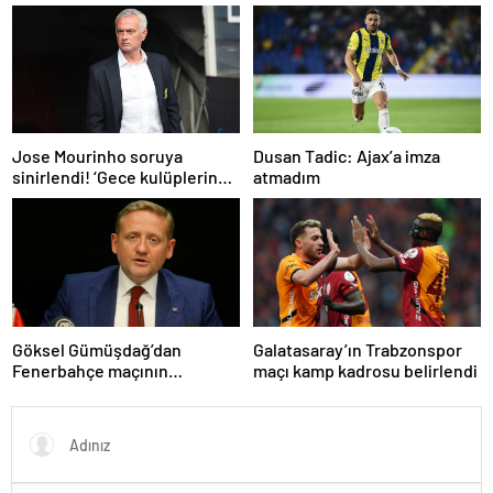
hakemlerden penaltı ve gol
iptali çıkışı! ‘2 kırmızı kartı
atladı’
Dusan Tadic: Ajax’a imza
Jose Mourinho soruya
atmadım
sinirlendi! ‘Gece kulüplerine
gidip keyif alıyorum’
Göksel Gümüşdağ’dan
Galatasaray’ın Trabzonspor
Fenerbahçe maçının
maçı kamp kadrosu belirlendi
hakemine tepki