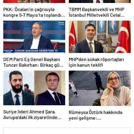
PKK: Öcalan’ın çağrısıyla
TBMM Başkanvekili ve MHP
kongre 5-7 Mayıs’ta toplandı!
İstanbul Milletvekili Celal
Tarihi bir karar alındı!
Adan: Kan ve kin devri
kapanmıştır
DEM Parti Eş Genel Başkanı
MHP’den sokak röportajları
Tuncer Bakırhan: Birkaç gün
için kanun teklifi
içerisinde kongre kararları
açıklanacak
Suriye lideri Ahmed Şara,
Rümeysa Öztürk hakkında
Avrupa’daki ilk ziyaretinde
yeni gelişme:
Macron ile görüşecek
Avukatları naklinin
geciktirilmemesini istedi