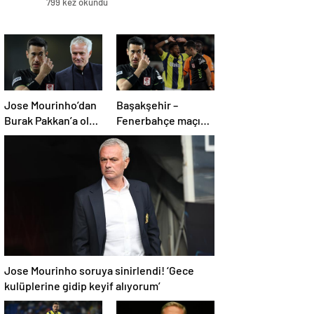
799 kez okundu
Jose Mourinho’dan
Başakşehir –
Burak Pakkan’a olay
Fenerbahçe maçı
VAR tepkisi!
sonrası eski
hakemlerden
penaltı ve gol iptali
çıkışı! ‘2 kırmızı kartı
atladı’
Jose Mourinho soruya sinirlendi! ‘Gece
kulüplerine gidip keyif alıyorum’