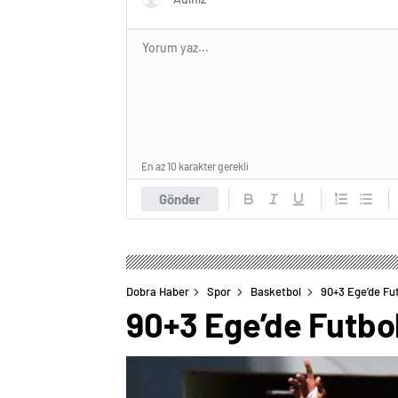
En az 10 karakter gerekli
Gönder
Dobra Haber
Spor
Basketbol
90+3 Ege’de Fut
90+3 Ege’de Futbol 