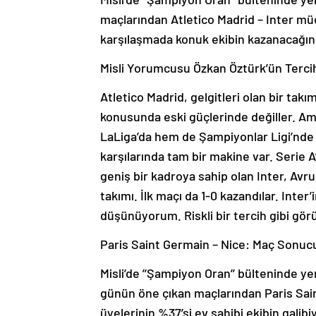
maçlarından Atletico Madrid – Inter mü
karşılaşmada konuk ekibin kazanacağın
Misli Yorumcusu Özkan Öztürk’ün Terci
Atletico Madrid, gelgitleri olan bir tak
konusunda eski güçlerinde değiller. A
LaLiga’da hem de Şampiyonlar Ligi’nde
karşılarında tam bir makine var. Serie 
geniş bir kadroya sahip olan Inter, Avr
takımı. İlk maçı da 1-0 kazandılar. Inte
düşünüyorum. Riskli bir tercih gibi gör
Paris Saint Germain – Nice: Maç Sonucu
Misli’de ’’Şampiyon Oran’’ bülteninde yer
günün öne çıkan maçlarından Paris Sai
üyelerinin %37’si ev sahibi ekibin galibi