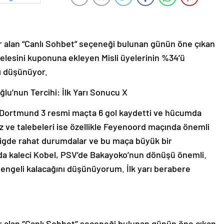
er alan “Canlı Sohbet” seçeneği bulunan günün öne çıkan
esini kuponuna ekleyen Misli üyelerinin %34’ü
ı düşünüyor.
u’nun Tercihi: İlk Yarı Sonucu X
a Dortmund 3 resmi maçta 6 gol kaydetti ve hücumda
z ve talebeleri ise özellikle Feyenoord maçında önemli
igde rahat durumdalar ve bu maça büyük bir
da kaleci Kobel, PSV’de Bakayoko’nun dönüşü önemli.
dengeli kalacağını düşünüyorum. İlk yarı berabere
er alan ‘’Canlı Sohbet’’ seçeneği bulunan günün öne çıkan