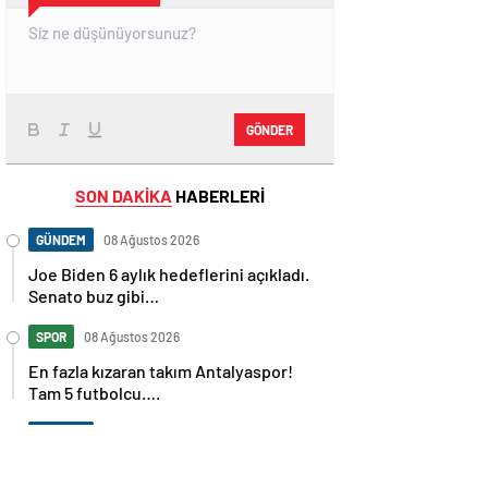
GÖNDER
SON DAKİKA
HABERLERİ
GÜNDEM
08 Ağustos 2026
Joe Biden 6 aylık hedeflerini açıkladı.
Senato buz gibi…
SPOR
08 Ağustos 2026
En fazla kızaran takım Antalyaspor!
Tam 5 futbolcu….
GÜNDEM
08 Ağustos 2026
Norweç silahlı kuvvetleri kadınlardan