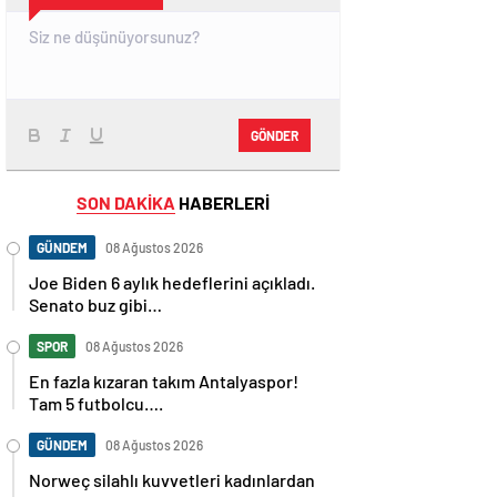
GÖNDER
SON DAKİKA
HABERLERİ
GÜNDEM
08 Ağustos 2026
Joe Biden 6 aylık hedeflerini açıkladı.
Senato buz gibi…
SPOR
08 Ağustos 2026
En fazla kızaran takım Antalyaspor!
Tam 5 futbolcu….
GÜNDEM
08 Ağustos 2026
Norweç silahlı kuvvetleri kadınlardan