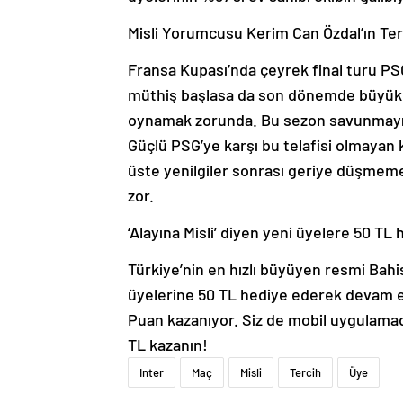
Misli Yorumcusu Kerim Can Özdal’ın Terc
Fransa Kupası’nda çeyrek final turu PSG 
müthiş başlasa da son dönemde büyük bi
oynamak zorunda. Bu sezon savunmayı s
Güçlü PSG’ye karşı bu telafisi olmayan
üste yenilgiler sonrası geriye düşmeme 
zor.
‘Alayına Misli’ diyen yeni üyelere 50 TL 
Türkiye’nin en hızlı büyüyen resmi Bahis
üyelerine 50 TL hediye ederek devam ed
Puan kazanıyor. Siz de mobil uygulamad
TL kazanın!
Inter
Maç
Misli
Tercih
Üye