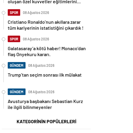
oluşan özel kuvvetler eğitimlerini
başlattı.
SPOR
08 Ağustos 2026
Cristiano Ronaldo’nun akıllara zarar
tüm kariyerinin istatistiğini çıkardık !
SPOR
08 Ağustos 2026
Galatasaray’a kötü haber! Monaco’dan
flaş Onyekuru kararı.
GÜNDEM
08 Ağustos 2026
Trump’tan seçim sonrası ilk mülakat
GÜNDEM
08 Ağustos 2026
Avusturya başbakanı Sebastian Kurz
ile ilgili bilinmeyenler
KATEGORİNİN POPÜLERLERİ