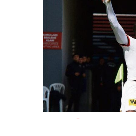
0
BEĞENDİM
ABONE OL