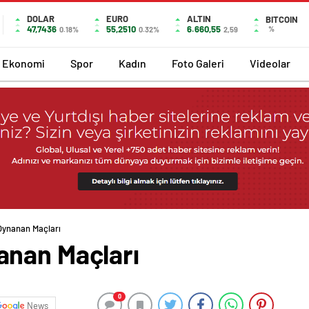
DOLAR
EURO
ALTIN
BITCOIN
47,7436
55,2510
6.660,55
%
0.18%
0.32%
2,59
Ekonomi
Spor
Kadın
Foto Galeri
Videolar
Oynanan Maçları
anan Maçları
0
News