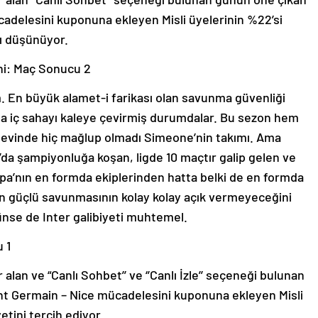
cadelesini kuponuna ekleyen Misli üyelerinin %22’si
ı düşünüyor.
hi: Maç Sonucu 2
ım. En büyük alamet-i farikası olan savunma güvenliği
ma iç sahayı kaleye çevirmiş durumdalar. Bu sezon hem
 evinde hiç mağlup olmadı Simeone’nin takımı. Ama
A’da şampiyonluğa koşan, ligde 10 maçtır galip gelen ve
upa’nın en formda ekiplerinden hatta belki de en formda
r’in güçlü savunmasının kolay kolay açık vermeyeceğini
ünse de Inter galibiyeti muhtemel.
 1
 alan ve “Canlı Sohbet’’ ve ‘’Canlı İzle’’ seçeneği bulunan
nt Germain – Nice mücadelesini kuponuna ekleyen Misli
yetini tercih ediyor.