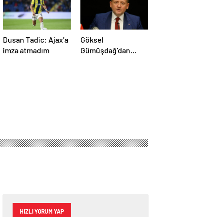
Dusan Tadic: Ajax’a
Göksel
imza atmadım
Gümüşdağ’dan
Fenerbahçe
maçının hakemine
tepki
HIZLI YORUM YAP