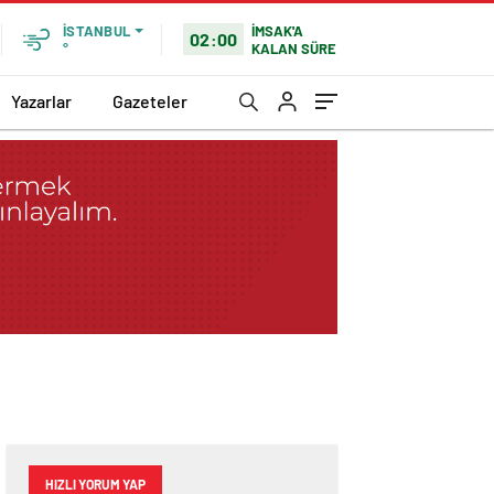
İMSAK'A
İSTANBUL
02:00
KALAN SÜRE
°
Yazarlar
Gazeteler
HIZLI YORUM YAP