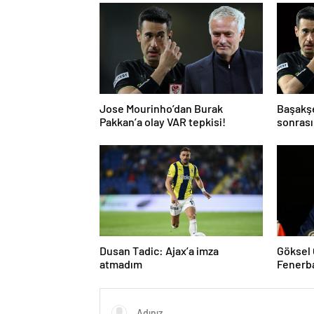
Jose Mourinho’dan Burak
Başakş
Pakkan’a olay VAR tepkisi!
sonrası
ve gol i
atladı’
Dusan Tadic: Ajax’a imza
Göksel
atmadım
Fenerb
tepki