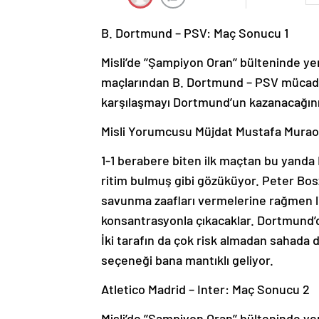
B. Dortmund – PSV: Maç Sonucu 1
Misli’de ’’Şampiyon Oran’’ bülteninde y
maçlarından B. Dortmund – PSV mücadel
karşılaşmayı Dortmund’un kazanacağın
Misli Yorumcusu Müjdat Mustafa Muraoğl
1-1 berabere biten ilk maçtan bu yand
ritim bulmuş gibi gözüküyor. Peter Bos
savunma zaafları vermelerine rağmen l
konsantrasyonla çıkacaklar. Dortmund’
İki tarafın da çok risk almadan sahada 
seçeneği bana mantıklı geliyor.
Atletico Madrid – Inter: Maç Sonucu 2
Misli’de ’’Şampiyon Oran’’ bülteninde y