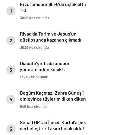
Erzurumspor 90+6’da üçlük attı:
1-0
1
3842 kez okundu
Riyad’da Terim ve Jesus’un
düellosunda kazanan çıkmadı
2
3039 kez okundu
Diabate’ye Trabzonspor
yönetiminden kesik! .
3
1324 kez okundu
Begüm Kaçmaz: Zehra Güneş’i
dinleyince tüylerim diken diken
4
oldu | Eda Erdem’i çok izliyorum
846 kez okundu
Senad Ok’tan İsmail Kartal’a çok
sert eleştiri: Takım helak oldu!
5
Toplantı yapılacak