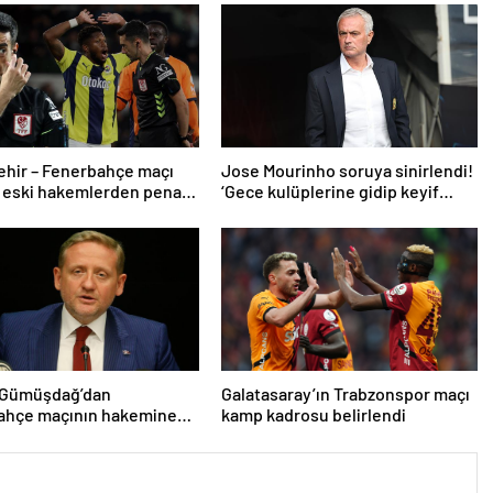
ehir – Fenerbahçe maçı
Jose Mourinho soruya sinirlendi!
 eski hakemlerden penaltı
‘Gece kulüplerine gidip keyif
ptali çıkışı! ‘2 kırmızı kartı
alıyorum’
 Gümüşdağ’dan
Galatasaray’ın Trabzonspor maçı
ahçe maçının hakemine
kamp kadrosu belirlendi