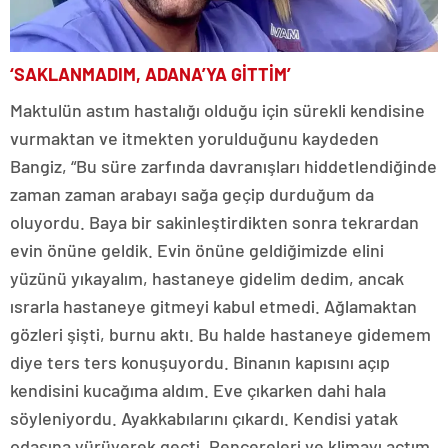
‘SAKLANMADIM, ADANA’YA GİTTİM’
Maktulün astım hastalığı olduğu için sürekli kendisine
vurmaktan ve itmekten yorulduğunu kaydeden
Bangiz, “Bu süre zarfında davranışları hiddetlendiğinde
zaman zaman arabayı sağa geçip durduğum da
oluyordu. Baya bir sakinleştirdikten sonra tekrardan
evin önüne geldik. Evin önüne geldiğimizde elini
yüzünü yıkayalım, hastaneye gidelim dedim, ancak
ısrarla hastaneye gitmeyi kabul etmedi. Ağlamaktan
gözleri şişti, burnu aktı. Bu halde hastaneye gidemem
diye ters ters konuşuyordu. Binanın kapısını açıp
kendisini kucağıma aldım. Eve çıkarken dahi hala
söyleniyordu. Ayakkabılarını çıkardı. Kendisi yatak
odasına yürüyerek geçti. Pencereleri ve klimayı açtım.