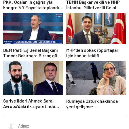
PKK: Öcalan’ın çağrısıyla
TBMM Başkanvekili ve MHP
kongre 5-7 Mayıs’ta toplandı!
İstanbul Milletvekili Celal
Tarihi bir karar alındı!
Adan: Kan ve kin devri
kapanmıştır
DEM Parti Eş Genel Başkanı
MHP’den sokak röportajları
Tuncer Bakırhan: Birkaç gün
için kanun teklifi
içerisinde kongre kararları
açıklanacak
Suriye lideri Ahmed Şara,
Rümeysa Öztürk hakkında
Avrupa’daki ilk ziyaretinde
yeni gelişme:
Macron ile görüşecek
Avukatları naklinin
geciktirilmemesini istedi