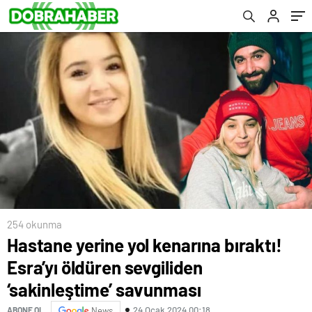
254 okunma
Hastane yerine yol kenarına bıraktı!
Esra’yı öldüren sevgiliden
‘sakinleştime’ savunması
24 Ocak 2024 00:18
ABONE OL
News