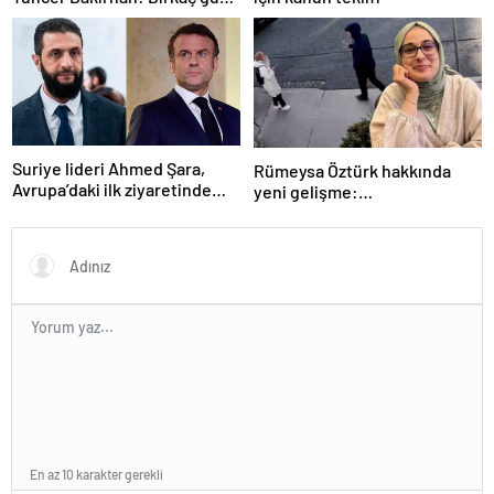
içerisinde kongre kararları
açıklanacak
Suriye lideri Ahmed Şara,
Rümeysa Öztürk hakkında
Avrupa’daki ilk ziyaretinde
yeni gelişme:
Macron ile görüşecek
Avukatları naklinin
geciktirilmemesini istedi
En az 10 karakter gerekli