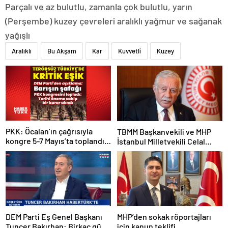
Parçalı ve az bulutlu, zamanla çok bulutlu, yarın
(Perşembe) kuzey çevreleri aralıklı yağmur ve sağanak
yağışlı
Aralıklı
Bu Akşam
Kar
Kuvvetli
Kuzey
PKK: Öcalan’ın çağrısıyla
TBMM Başkanvekili ve MHP
kongre 5-7 Mayıs’ta toplandı!
İstanbul Milletvekili Celal
Tarihi bir karar alındı!
Adan: Kan ve kin devri
kapanmıştır
DEM Parti Eş Genel Başkanı
MHP’den sokak röportajları
Tuncer Bakırhan: Birkaç gün
için kanun teklifi