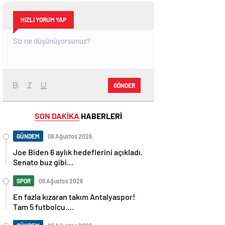
HIZLI YORUM YAP
GÖNDER
SON DAKİKA
HABERLERİ
GÜNDEM
06 Ağustos 2026
Joe Biden 6 aylık hedeflerini açıkladı.
Senato buz gibi…
SPOR
06 Ağustos 2026
En fazla kızaran takım Antalyaspor!
Tam 5 futbolcu….