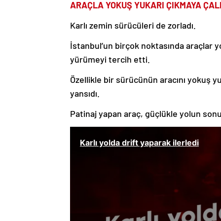
ARAÇLA YOKUŞ YUKARI ÇIKMAYA ÇAL
Karlı zemin sürücüleri de zorladı.
İstanbul’un birçok noktasında araçlar yo
yürümeyi tercih etti.
Özellikle bir sürücünün aracını yokuş y
yansıdı.
Patinaj yapan araç, güçlükle yolun son