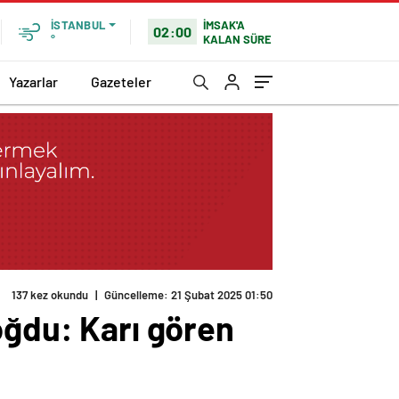
İMSAK'A
İSTANBUL
02:00
KALAN SÜRE
°
Yazarlar
Gazeteler
137 kez okundu
|
Güncelleme: 21 Şubat 2025 01:50
oğdu: Karı gören