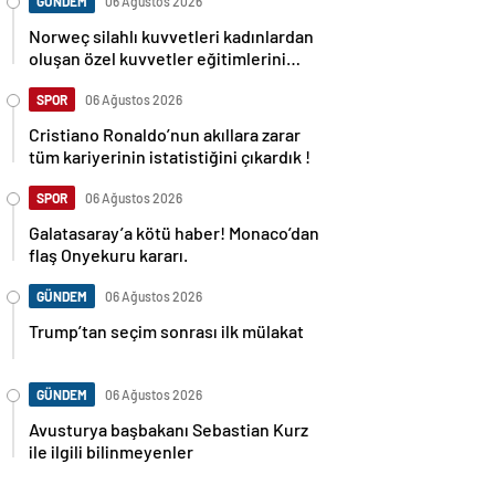
GÜNDEM
06 Ağustos 2026
Norweç silahlı kuvvetleri kadınlardan
oluşan özel kuvvetler eğitimlerini
başlattı.
SPOR
06 Ağustos 2026
Cristiano Ronaldo’nun akıllara zarar
tüm kariyerinin istatistiğini çıkardık !
SPOR
06 Ağustos 2026
Galatasaray’a kötü haber! Monaco’dan
flaş Onyekuru kararı.
GÜNDEM
06 Ağustos 2026
Trump’tan seçim sonrası ilk mülakat
GÜNDEM
06 Ağustos 2026
Avusturya başbakanı Sebastian Kurz
ile ilgili bilinmeyenler