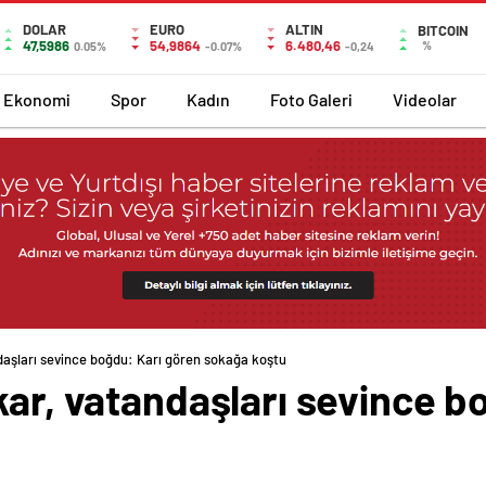
DOLAR
EURO
ALTIN
BITCOIN
47,5986
54,9864
6.480,46
%
0.05%
-0.07%
-0,24
Ekonomi
Spor
Kadın
Foto Galeri
Videolar
daşları sevince boğdu: Karı gören sokağa koştu
kar, vatandaşları sevince b